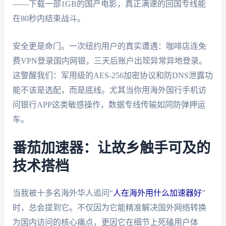
——下载一部1GB的国产电影，真正满速的回国专线能
在80秒内结束战斗。
安全更是命门。一次纽约用户的真实遭遇：咖啡店连免
费VPN登录国内网银，三天后账户出现异常异地登录。
这警醒我们：军用级的AES-256加密协议和防DNS泄露功
能不该是选配，而是底线。尤其当你用海外国行手机访
问银行APP这类敏感操作，数据专线传输如同防弹押运
车。
番茄加速器：让故乡触手可及的
技术搭档
当我被十多名海外华人追问“
人在海外用什么加速器好
”
时，总会提到它。不仅因为它能精准解决国外网络转换
为国内访问的核心痛点，更因它在细节上死磕用户体