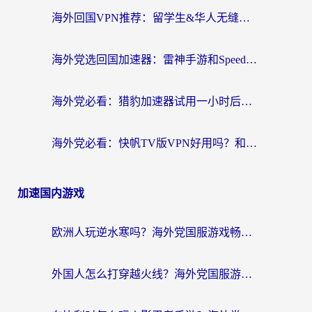
海外回国VPN推荐：留学生&华人无缝访问国内资源的实用指南
海外党选回国加速器：雷神手游和SpeedCN哪个好？附避坑指南
海外党必看：猎豹加速器试用一小时后，我终于找到无缝访问国内资源的正确姿势
海外党必看：快帆TV版VPN好用吗？和畅游VPN对比哪个回国效果更好？附实用选择指南
加速国内游戏
欧洲人玩逆水寒吗？海外党国服游戏畅玩终极指南（附低延迟秘籍）
外国人怎么打穿越火线？海外党国服游戏加速器终极攻略（附3大热门游戏解决方案）