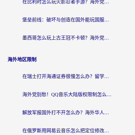
在比利时怎么玩火影忍者手游？海外党亲测有效的国服游戏加速指南
堡垒前线：破坏与创造在国外能玩国服吗？海外玩家国服畅玩终极指南
墨西哥怎么玩上古王冠不卡顿？海外党国服游戏加速器选择全攻略
海外地区限制
在瑞士打开海通证券很慢怎么办？留学生&海外华人的回国加速全攻略
海外党别愁！QQ音乐大陆版权限制怎么破？附咪咕视频、B站地区限制解除全攻略
解放军报国外打不开怎么办？海外华人必备回国加速指南，看奥运拳击、听酷狗音乐全搞定
在俄罗斯用网易云音乐怎么把定位修改到中国国内？海外党听歌自由的钥匙找到了