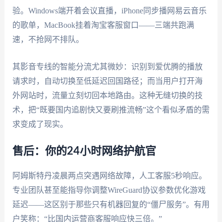
验。Windows端开着会议直播，iPhone同步播网易云音乐
的歌单，MacBook挂着淘宝客服窗口——三端共跑满
速，不抢网不排队。
其影音专线的智能分流尤其微妙：识别到爱优腾的播放
请求时，自动切换至低延迟回国路径；而当用户打开海
外网站时，流量立刻切回本地路由。这种无缝切换的技
术，把“既要国内追剧快又要刷推流畅”这个看似矛盾的需
求变成了现实。
售后：你的24小时网络护航官
阿姆斯特丹凌晨两点突遇网络故障，人工客服5秒响应。
专业团队甚至能指导你调整WireGuard协议参数优化游戏
延迟——这区别于那些只有机器回复的“僵尸服务”。有用
户笑称：“比国内运营商客服响应快三倍。”