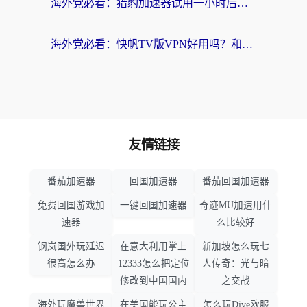
海外党必看：猎豹加速器试用一小时后，我终于找到无缝访问国内资源的正确姿势
海外党必看：快帆TV版VPN好用吗？和畅游VPN对比哪个回国效果更好？附实用选择指南
友情链接
番茄加速器
回国加速器
番茄回国加速器
免费回国游戏加
一键回国加速器
奇迹MU加速用什
速器
么比较好
钢岚国外玩延迟
在意大利用掌上
新加坡怎么玩七
很高怎么办
12333怎么把定位
人传奇：光与暗
修改到中国国内
之交战
海外玩魔兽世界
在美国能玩公主
怎么玩Dive欧服