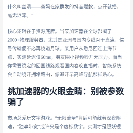
什么叫丝滑——爸妈在家群发的抖音爆款，点开就播，
毫无迟滞。”
核心逻辑在于资源底牌。当某加速器在全球部署了
2000+物理服务器，尤其是亚洲与国内专线骨干直连，信
号传输便不必再绕道月球。某用户从悉尼回连上海节
点，实测延迟仅60ms，朋友圈小视频秒开无压力。而当
你需要稳定的回国线路观看国内春晚直播时，智能系统
会自动绕开拥堵路由，像避开早高峰导航那样贴心。
挑加速器的火眼金睛：别被参数
骗了
市场总爱玩文字游戏。“无限流量”背后可能藏着深夜限
速，“独享带宽”或许只是个虚标数字。实测才是照妖镜