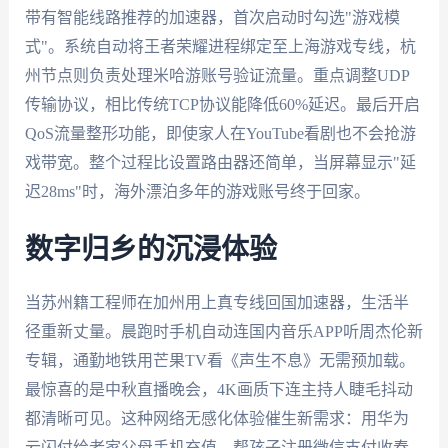
带有智能线路推荐的加速器，首次启动时勾选"游戏模
式"。系统自动将王者荣耀进程绑定至上海游戏专线，杭
州节点则负责处理米哈游账号验证流量。重点调整UDP
传输协议，相比传统TCP协议能降低60%延迟。最后开启
QoS流量整形功能，即使家人在YouTube看剧也不会抢游
戏带宽。整个过程比设置路由器还简单，当屏幕显示"延
迟28ms"时，海外漂泊多年的游戏账号终于回家。
数字归乡的沉浸体验
当苏州籍工程师在加州用上真专线回国加速器，生活半
径重新丈量。晨跑时手机自动连国内音乐APP听周杰伦新
专辑，通勤地铁用芒果TV看《声生不息》无需预加载。
最惊喜的是中秋直播晚会，4K画质下连主持人睫毛抖动
都清晰可见。这种网络无感化体验催生新需求：用华为
云闪付给老家父母手机充值，帮孩子注册微信支付收春