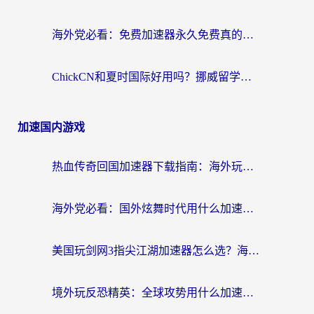
海外党必看：免费加速器永久免费真的存在吗？教你选对回国加速器无缝刷国内资源
ChickCN和夏时国际好用吗？挪威留学生亲测3款回国加速器，附穿梭和加速喵对比指南
加速国内游戏
热血传奇回国加速器下载指南：海外玩家如何流畅砍怪不卡顿？
海外党必看：国外炫舞时代用什么加速器比较好？解决延迟卡顿的终极方案
美国玩剑网3指尖江湖加速器怎么选？海外党亲测避坑指南
境外玩反恐精英：全球攻势用什么加速器？2026海外玩家亲测实用指南