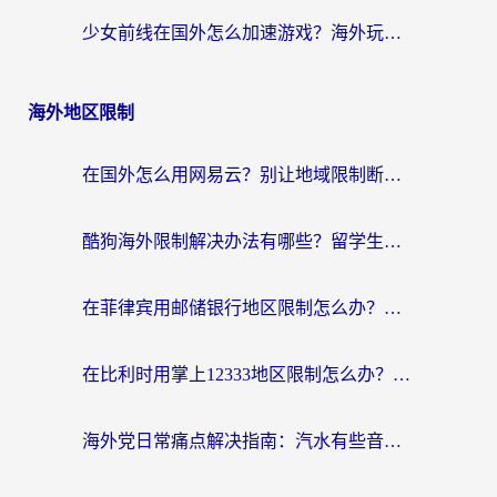
少女前线在国外怎么加速游戏？海外玩家必看的国服游戏畅玩指南
海外地区限制
在国外怎么用网易云？别让地域限制断了你的中文歌单——附听书社交定位解决方案
酷狗海外限制解决办法有哪些？留学生亲测有效的回国加速指南
在菲律宾用邮储银行地区限制怎么办？海外华人必看的回国加速解决方案
在比利时用掌上12333地区限制怎么办？海外华人亲测有效的回国加速方案
海外党日常痛点解决指南：汽水有些音乐在国外无法播放怎么办？