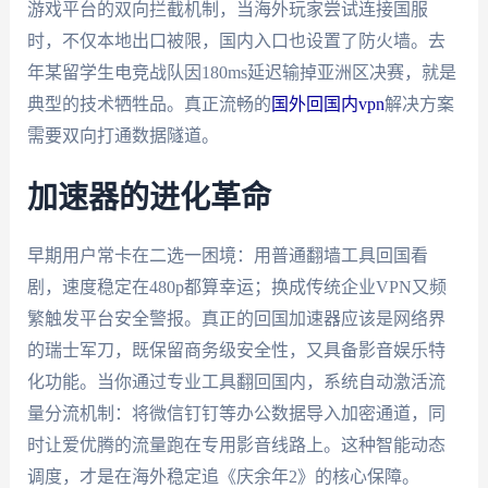
游戏平台的双向拦截机制，当海外玩家尝试连接国服
时，不仅本地出口被限，国内入口也设置了防火墙。去
年某留学生电竞战队因180ms延迟输掉亚洲区决赛，就是
典型的技术牺牲品。真正流畅的
国外回国内vpn
解决方案
需要双向打通数据隧道。
加速器的进化革命
早期用户常卡在二选一困境：用普通翻墙工具回国看
剧，速度稳定在480p都算幸运；换成传统企业VPN又频
繁触发平台安全警报。真正的回国加速器应该是网络界
的瑞士军刀，既保留商务级安全性，又具备影音娱乐特
化功能。当你通过专业工具翻回国内，系统自动激活流
量分流机制：将微信钉钉等办公数据导入加密通道，同
时让爱优腾的流量跑在专用影音线路上。这种智能动态
调度，才是在海外稳定追《庆余年2》的核心保障。