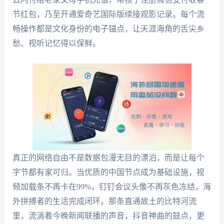
节红包，乃至开通爱奇艺国际版续接观影记录。每个流
畅操作都是文化身份的电子锚点，让天涯海角的舌尖乡
愁、视听记忆得以保鲜。
真正的网络自由不是数据包漫无目的漂泊，而是让每个
字节都有家可归。当优质的中国节点成为基础设施，视
频加载条不再卡在99%，钉钉会议头像不再灰色冻结，海
外拼搏者的生活完成闭环。那条直通故土的比特河流
里，流淌着今晚新闻联播的声音，抖音神曲的鼓点，更