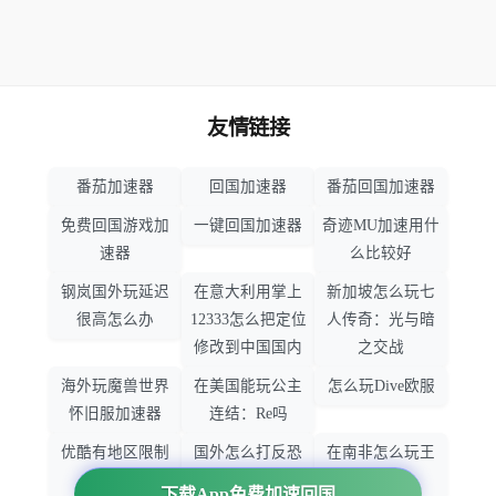
友情链接
番茄加速器
回国加速器
番茄回国加速器
免费回国游戏加
一键回国加速器
奇迹MU加速用什
速器
么比较好
钢岚国外玩延迟
在意大利用掌上
新加坡怎么玩七
很高怎么办
12333怎么把定位
人传奇：光与暗
修改到中国国内
之交战
海外玩魔兽世界
在美国能玩公主
怎么玩Dive欧服
怀旧服加速器
连结：Re吗
优酷有地区限制
国外怎么打反恐
在南非怎么玩王
吗
精英：全球攻势
者荣耀
下载App免费加速回国