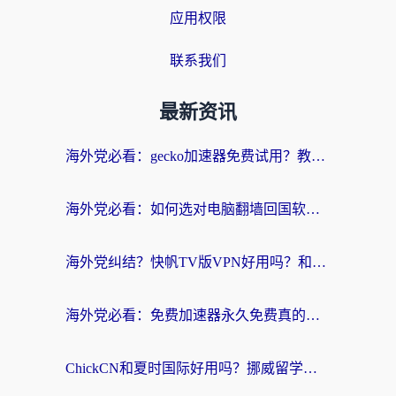
应用权限
联系我们
最新资讯
海外党必看：gecko加速器免费试用？教你选对回国加速器，无缝刷国内剧玩游戏
海外党必看：如何选对电脑翻墙回国软件，轻松解锁国内资源？
海外党纠结？快帆TV版VPN好用吗？和扇贝手游VPN对比哪个回国效果更好？
海外党必看：免费加速器永久免费真的存在吗？教你选对回国加速器无缝刷国内资源
ChickCN和夏时国际好用吗？挪威留学生亲测3款回国加速器，附穿梭和加速喵对比指南