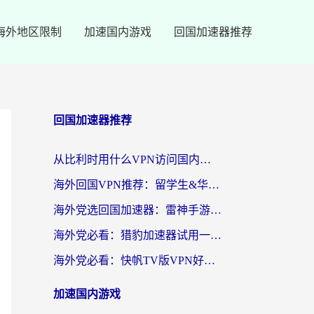
海外地区限制
加速国内游戏
回国加速器推荐
回国加速器推荐
从比利时用什么VPN访问国内？3年海外党亲测有效的无缝回国上网指南
海外回国VPN推荐：留学生&华人无缝访问国内资源的实用指南
海外党选回国加速器：雷神手游和SpeedCN哪个好？附避坑指南
海外党必看：猎豹加速器试用一小时后，我终于找到无缝访问国内资源的正确姿势
海外党必看：快帆TV版VPN好用吗？和畅游VPN对比哪个回国效果更好？附实用选择指南
加速国内游戏