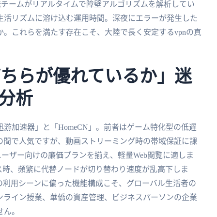
発チームがリアルタイムで障壁アルゴリズムを解析してい
生活リズムに溶け込む運用時間。深夜にエラーが発生した
。これらを満たす存在こそ、大陸で長く安定するvpnの真
Nどちらが優れているか」迷
分析
游加速器」と「HomeCN」。前者はゲーム特化型の低遅
の間で人気ですが、動画ストリーミング時の帯域保証に課
ユーザー向けの廉価プランを揃え、軽量Web閲覧に適しま
ス時、頻繁に代替ノードが切り替わり速度が乱高下しま
の利用シーンに偏った機能構成こそ、グローバル生活者の
ンライン授業、華僑の資産管理、ビジネスパーソンの企業
せん。