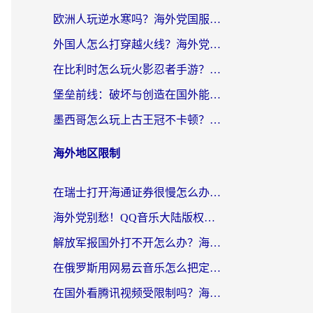
欧洲人玩逆水寒吗？海外党国服游戏畅玩终极指南（附低延迟秘籍）
外国人怎么打穿越火线？海外党国服游戏加速器终极攻略（附3大热门游戏解决方案）
在比利时怎么玩火影忍者手游？海外党亲测有效的国服游戏加速指南
堡垒前线：破坏与创造在国外能玩国服吗？海外玩家国服畅玩终极指南
墨西哥怎么玩上古王冠不卡顿？海外党国服游戏加速器选择全攻略
海外地区限制
在瑞士打开海通证券很慢怎么办？留学生&海外华人的回国加速全攻略
海外党别愁！QQ音乐大陆版权限制怎么破？附咪咕视频、B站地区限制解除全攻略
解放军报国外打不开怎么办？海外华人必备回国加速指南，看奥运拳击、听酷狗音乐全搞定
在俄罗斯用网易云音乐怎么把定位修改到中国国内？海外党听歌自由的钥匙找到了
在国外看腾讯视频受限制吗？海外党亲测有效的回国加速器选择指南