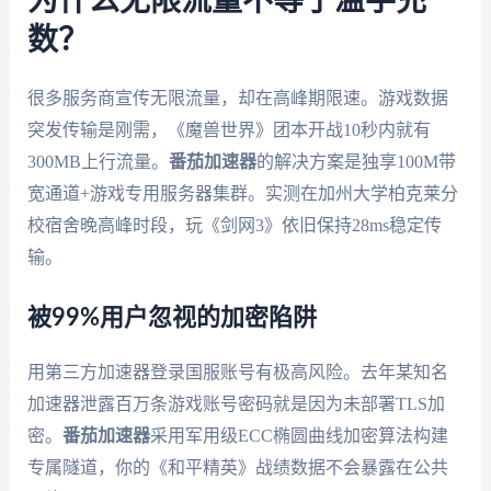
为什么无限流量不等于滥竽充
数？
很多服务商宣传无限流量，却在高峰期限速。游戏数据
突发传输是刚需，《魔兽世界》团本开战10秒内就有
300MB上行流量。
番茄加速器
的解决方案是独享100M带
宽通道+游戏专用服务器集群。实测在加州大学柏克莱分
校宿舍晚高峰时段，玩《剑网3》依旧保持28ms稳定传
输。
被99%用户忽视的加密陷阱
用第三方加速器登录国服账号有极高风险。去年某知名
加速器泄露百万条游戏账号密码就是因为未部署TLS加
密。
番茄加速器
采用军用级ECC椭圆曲线加密算法构建
专属隧道，你的《和平精英》战绩数据不会暴露在公共