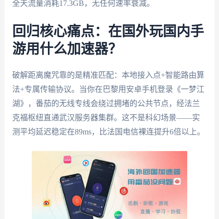
全天流量消耗17.3GB，无任何速率衰减。
回归核心痛点：在国外玩国内手
游用什么加速器？
破解距离魔咒靠的是精准匹配：本地接入点+智能路由算
法+专属传输协议。当你在巴黎用安卓手机登录《一梦江
湖》，番茄的无线专线会绕过拥堵的公共节点，经法兰
克福枢纽直通武汉服务器集群。这不是科幻场景——实
测平均延迟稳定在89ms，比法国电信裸连提升6倍以上。