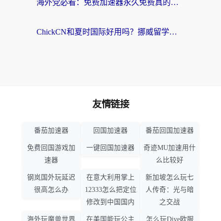
海外党必看：免费加速器永久免费真的存在吗？教你选对回国加速器无缝刷国内资源
ChickCN和夏时国际好用吗？挪威留学生亲测3款回国加速器，附穿梭和加速喵对比指南
友情链接
番茄加速器
回国加速器
番茄回国加速器
免费回国游戏加
一键回国加速器
奇迹MU加速用什
速器
么比较好
钢岚国外玩延迟
在意大利用掌上
新加坡怎么玩七
很高怎么办
12333怎么把定位
人传奇：光与暗
修改到中国国内
之交战
海外玩魔兽世界
在美国能玩公主
怎么玩Dive欧服