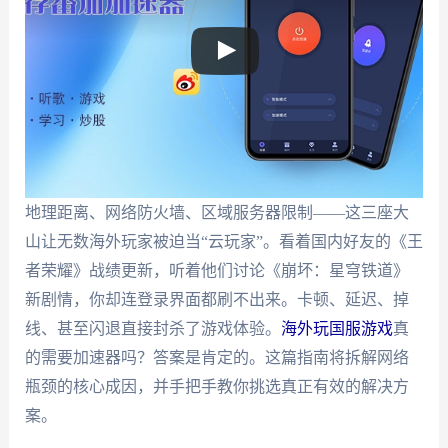
地理距离、网络防火墙、区域服务器限制——这三座大
山让无数海外玩家被迫当“云玩家”。看着国内好友的《王
者荣耀》战绩更新，听着他们讨论《崩坏：星穹铁道》
新剧情，你却连登录界面都刷不出来。卡顿、延迟、掉
线、甚至闪退直接封杀了游戏体验。
海外玩国服游戏
真
的需要加速器吗？答案是肯定的。这篇指南将拆解网络
瓶颈的核心成因，并手把手教你挑选真正有效的解决方
案。