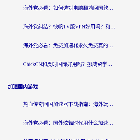
海外党必看：如何选对电脑翻墙回国软件，轻松解锁国内资源？
海外党纠结？快帆TV版VPN好用吗？和扇贝手游VPN对比哪个回国效果更好？
海外党必看：免费加速器永久免费真的存在吗？教你选对回国加速器无缝刷国内资源
ChickCN和夏时国际好用吗？挪威留学生亲测3款回国加速器，附穿梭和加速喵对比指南
加速国内游戏
热血传奇回国加速器下载指南：海外玩家如何流畅砍怪不卡顿？
海外党必看：国外炫舞时代用什么加速器比较好？解决延迟卡顿的终极方案