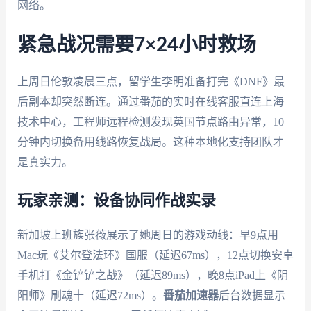
网络。
紧急战况需要7×24小时救场
上周日伦敦凌晨三点，留学生李明准备打完《DNF》最
后副本却突然断连。通过番茄的实时在线客服直连上海
技术中心，工程师远程检测发现英国节点路由异常，10
分钟内切换备用线路恢复战局。这种本地化支持团队才
是真实力。
玩家亲测：设备协同作战实录
新加坡上班族张薇展示了她周日的游戏动线：早9点用
Mac玩《艾尔登法环》国服（延迟67ms），12点切换安卓
手机打《金铲铲之战》（延迟89ms），晚8点iPad上《阴
阳师》刷魂十（延迟72ms）。
番茄加速器
后台数据显示