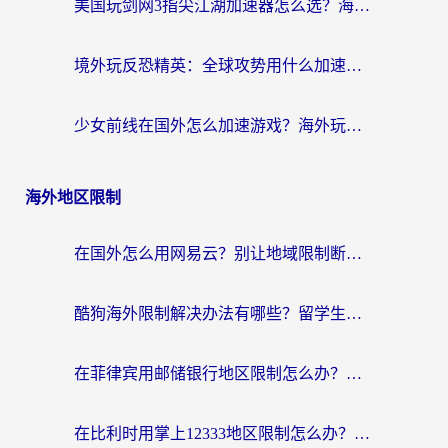
美国玩剑网3指尖江湖加速器怎么选？海外党亲测避坑指南
境外玩反恐精英：全球攻势用什么加速器？2026海外玩家亲测实用指南
少女前线在国外怎么加速游戏？海外玩家必看的国服游戏畅玩指南
海外地区限制
在国外怎么用网易云？别让地域限制断了你的中文歌单——附听书社交定位解决方案
酷狗海外限制解决办法有哪些？留学生亲测有效的回国加速指南
在菲律宾用邮储银行地区限制怎么办？海外华人必看的回国加速解决方案
在比利时用掌上12333地区限制怎么办？海外华人亲测有效的回国加速方案