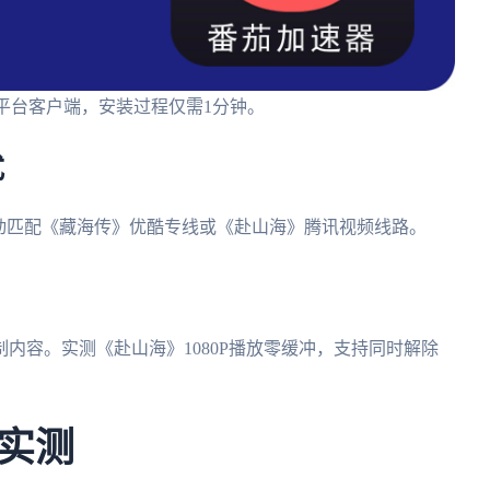
roid全平台客户端，安装过程仅需1分钟。
式
动匹配《藏海传》优酷专线或《赴山海》腾讯视频线路。
内容。实测《赴山海》1080P播放零缓冲，支持同时解除
实测