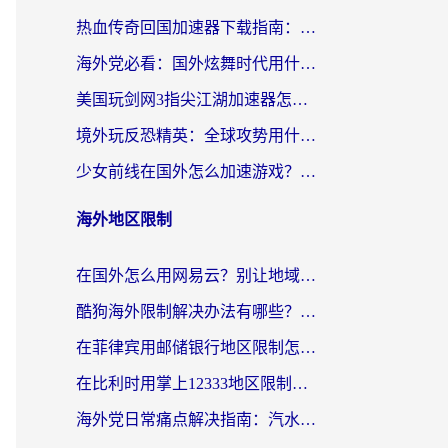
热血传奇回国加速器下载指南：海外玩家如何流畅砍怪不卡顿？
海外党必看：国外炫舞时代用什么加速器比较好？解决延迟卡顿的终极方案
美国玩剑网3指尖江湖加速器怎么选？海外党亲测避坑指南
境外玩反恐精英：全球攻势用什么加速器？2026海外玩家亲测实用指南
少女前线在国外怎么加速游戏？海外玩家必看的国服游戏畅玩指南
海外地区限制
在国外怎么用网易云？别让地域限制断了你的中文歌单——附听书社交定位解决方案
酷狗海外限制解决办法有哪些？留学生亲测有效的回国加速指南
在菲律宾用邮储银行地区限制怎么办？海外华人必看的回国加速解决方案
在比利时用掌上12333地区限制怎么办？海外华人亲测有效的回国加速方案
海外党日常痛点解决指南：汽水有些音乐在国外无法播放怎么办？