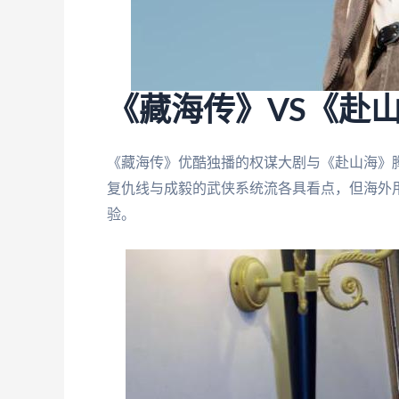
《藏海传》VS《赴
《藏海传》优酷独播的权谋大剧与《赴山海》
复仇线与成毅的武侠系统流各具看点，但海外用
验。