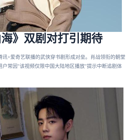
山海》双剧对打引期待
腾讯+爱奇艺联播的武侠穿书剧形成对垒。肖战领衔的朝堂
户常因"该视频仅限中国大陆地区播放"提示中断追剧体