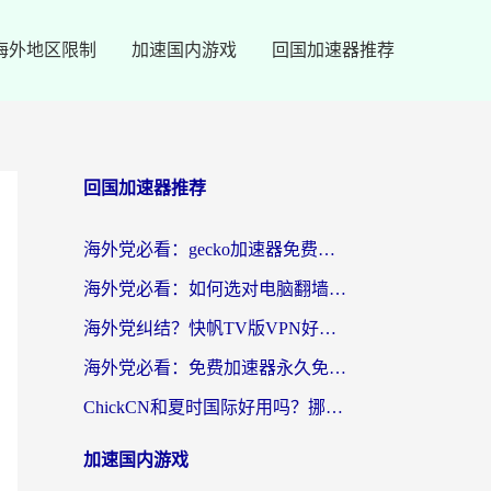
海外地区限制
加速国内游戏
回国加速器推荐
回国加速器推荐
海外党必看：gecko加速器免费试用？教你选对回国加速器，无缝刷国内剧玩游戏
海外党必看：如何选对电脑翻墙回国软件，轻松解锁国内资源？
海外党纠结？快帆TV版VPN好用吗？和扇贝手游VPN对比哪个回国效果更好？
海外党必看：免费加速器永久免费真的存在吗？教你选对回国加速器无缝刷国内资源
ChickCN和夏时国际好用吗？挪威留学生亲测3款回国加速器，附穿梭和加速喵对比指南
加速国内游戏