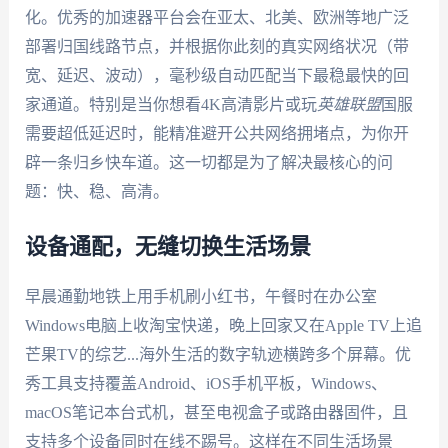
化。优秀的加速器平台会在亚太、北美、欧洲等地广泛
部署归国线路节点，并根据你此刻的真实网络状况（带
宽、延迟、波动），毫秒级自动匹配当下最稳最快的回
家通道。特别是当你想看4K高清影片或玩
英雄联盟
国服
需要超低延迟时，能精准避开公共网络拥堵点，为你开
辟一条归乡快车道。这一切都是为了解决最核心的问
题：快、稳、高清。
设备通配，无缝切换生活场景
早晨通勤地铁上用手机刷小红书，午餐时在办公室
Windows电脑上收淘宝快递，晚上回家又在Apple TV上追
芒果TV的综艺...海外生活的数字轨迹横跨多个屏幕。优
秀工具支持覆盖Android、iOS手机平板，Windows、
macOS笔记本台式机，甚至电视盒子或路由器固件，且
支持多个设备同时在线不踢号。这样在不同生活场景