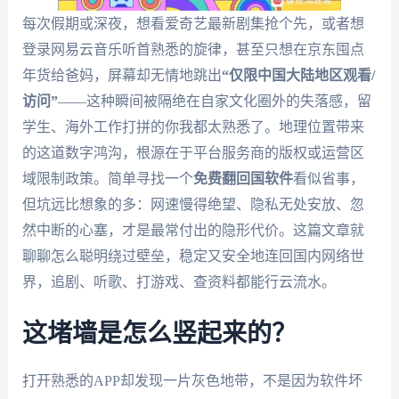
每次假期或深夜，想看爱奇艺最新剧集抢个先，或者想
登录网易云音乐听首熟悉的旋律，甚至只想在京东囤点
年货给爸妈，屏幕却无情地跳出
“仅限中国大陆地区观看/
访问”
——这种瞬间被隔绝在自家文化圈外的失落感，留
学生、海外工作打拼的你我都太熟悉了。地理位置带来
的这道数字鸿沟，根源在于平台服务商的版权或运营区
域限制政策。简单寻找一个
免费翻回国软件
看似省事，
但坑远比想象的多：网速慢得绝望、隐私无处安放、忽
然中断的心塞，才是最常付出的隐形代价。这篇文章就
聊聊怎么聪明绕过壁垒，稳定又安全地连回国内网络世
界，追剧、听歌、打游戏、查资料都能行云流水。
这堵墙是怎么竖起来的？
打开熟悉的APP却发现一片灰色地带，不是因为软件坏