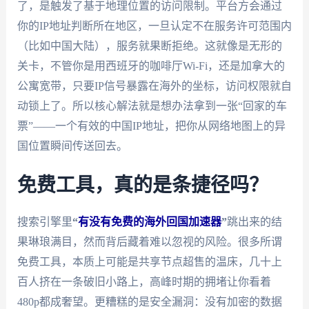
了，是触发了基于地理位置的访问限制。平台方会通过
你的IP地址判断所在地区，一旦认定不在服务许可范围内
（比如中国大陆），服务就果断拒绝。这就像是无形的
关卡，不管你是用西班牙的咖啡厅Wi-Fi，还是加拿大的
公寓宽带，只要IP信号暴露在海外的坐标，访问权限就自
动锁上了。所以核心解法就是想办法拿到一张“回家的车
票”——一个有效的中国IP地址，把你从网络地图上的异
国位置瞬间传送回去。
免费工具，真的是条捷径吗？
搜索引擎里
“
有没有免费的海外回国加速器
”
跳出来的结
果琳琅满目，然而背后藏着难以忽视的风险。很多所谓
免费工具，本质上可能是共享节点超售的温床，几十上
百人挤在一条破旧小路上，高峰时期的拥堵让你看着
480p都成奢望。更糟糕的是安全漏洞：没有加密的数据