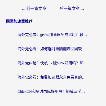
←
前一篇文章
后一篇文章
→
回国加速器推荐
海外党必看：gecko加速器免费试用？教你选对回国加速器，无缝刷国内剧玩游戏
海外党必看：如何选对电脑翻墙回国软件，轻松解锁国内资源？
海外党纠结？快帆TV版VPN好用吗？和扇贝手游VPN对比哪个回国效果更好？
海外党必看：免费加速器永久免费真的存在吗？教你选对回国加速器无缝刷国内资源
ChickCN和夏时国际好用吗？挪威留学生亲测3款回国加速器，附穿梭和加速喵对比指南