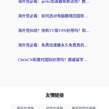
海外党必看：gecko加速器免费试用？教你选对回国加速器，无缝刷国内剧玩游戏
海外党必看：如何选对电脑翻墙回国软件，轻松解锁国内资源？
海外党纠结？快帆TV版VPN好用吗？和扇贝手游VPN对比哪个回国效果更好？
海外党必看：免费加速器永久免费真的存在吗？教你选对回国加速器无缝刷国内资源
ChickCN和夏时国际好用吗？挪威留学生亲测3款回国加速器，附穿梭和加速喵对比指南
友情链接
番茄加速器
回国加速器
番茄回国加速器