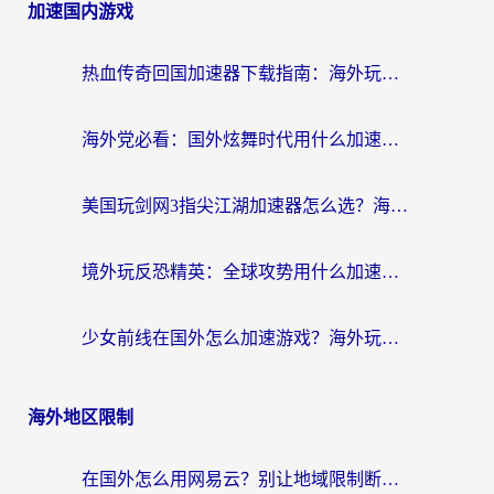
加速国内游戏
热血传奇回国加速器下载指南：海外玩家如何流畅砍怪不卡顿？
海外党必看：国外炫舞时代用什么加速器比较好？解决延迟卡顿的终极方案
美国玩剑网3指尖江湖加速器怎么选？海外党亲测避坑指南
境外玩反恐精英：全球攻势用什么加速器？2026海外玩家亲测实用指南
少女前线在国外怎么加速游戏？海外玩家必看的国服游戏畅玩指南
海外地区限制
在国外怎么用网易云？别让地域限制断了你的中文歌单——附听书社交定位解决方案