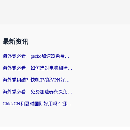
最新资讯
海外党必看：gecko加速器免费试用？教你选对回国加速器，无缝刷国内剧玩游戏
海外党必看：如何选对电脑翻墙回国软件，轻松解锁国内资源？
海外党纠结？快帆TV版VPN好用吗？和扇贝手游VPN对比哪个回国效果更好？
海外党必看：免费加速器永久免费真的存在吗？教你选对回国加速器无缝刷国内资源
ChickCN和夏时国际好用吗？挪威留学生亲测3款回国加速器，附穿梭和加速喵对比指南