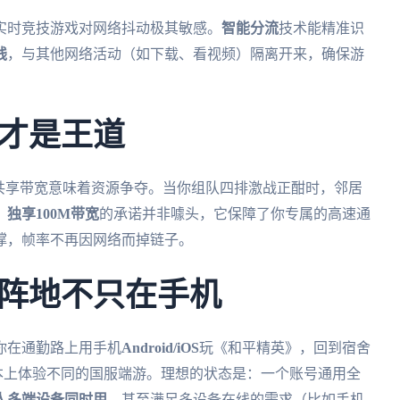
实时竞技游戏对网络抖动极其敏感。
智能分流
技术能精准识
线
，与其他网络活动（如下载、看视频）隔离开来，确保游
才是王道
共享带宽意味着资源争夺。当你组队四排激战正酣时，邻居
。
独享100M带宽
的承诺并非噱头，它保障了你专属的高速通
撑，帧率不再因网络而掉链子。
阵地不只在手机
你在通勤路上用手机
Android/iOS
玩《和平精英》，回到宿舍
本上体验不同的国服端游。理想的状态是：一个账号通用全
人多端设备同时用
，甚至满足多设备在线的需求（比如手机