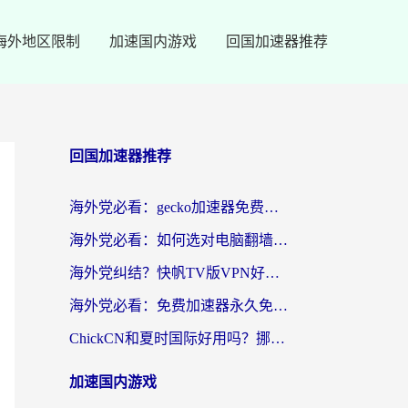
海外地区限制
加速国内游戏
回国加速器推荐
回国加速器推荐
海外党必看：gecko加速器免费试用？教你选对回国加速器，无缝刷国内剧玩游戏
海外党必看：如何选对电脑翻墙回国软件，轻松解锁国内资源？
海外党纠结？快帆TV版VPN好用吗？和扇贝手游VPN对比哪个回国效果更好？
海外党必看：免费加速器永久免费真的存在吗？教你选对回国加速器无缝刷国内资源
ChickCN和夏时国际好用吗？挪威留学生亲测3款回国加速器，附穿梭和加速喵对比指南
加速国内游戏