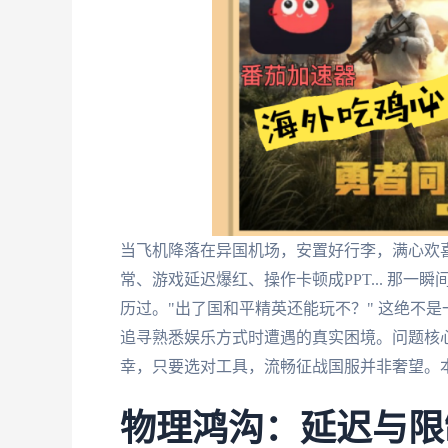
当飞机降落在异国机场，安置好行李，满心欢
常、游戏延迟爆红、操作卡顿成PPT... 那
历过。"出了国和平精英还能玩不？" 这绝不
追寻熟悉娱乐方式时遭遇的真实困境。问题核心
幸，只要选对工具，流畅征战国服并非奢望。
物理鸿沟：延迟与限