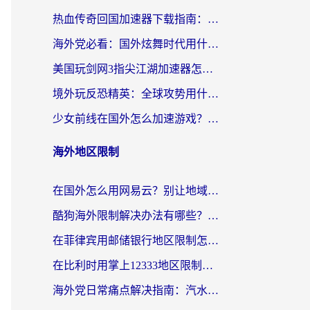
热血传奇回国加速器下载指南：海外玩家如何流畅砍怪不卡顿？
海外党必看：国外炫舞时代用什么加速器比较好？解决延迟卡顿的终极方案
美国玩剑网3指尖江湖加速器怎么选？海外党亲测避坑指南
境外玩反恐精英：全球攻势用什么加速器？2026海外玩家亲测实用指南
少女前线在国外怎么加速游戏？海外玩家必看的国服游戏畅玩指南
海外地区限制
在国外怎么用网易云？别让地域限制断了你的中文歌单——附听书社交定位解决方案
酷狗海外限制解决办法有哪些？留学生亲测有效的回国加速指南
在菲律宾用邮储银行地区限制怎么办？海外华人必看的回国加速解决方案
在比利时用掌上12333地区限制怎么办？海外华人亲测有效的回国加速方案
海外党日常痛点解决指南：汽水有些音乐在国外无法播放怎么办？