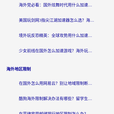
海外党必看：国外炫舞时代用什么加速器比较好？解决延迟卡顿的终极方案
美国玩剑网3指尖江湖加速器怎么选？海外党亲测避坑指南
境外玩反恐精英：全球攻势用什么加速器？2026海外玩家亲测实用指南
少女前线在国外怎么加速游戏？海外玩家必看的国服游戏畅玩指南
海外地区限制
在国外怎么用网易云？别让地域限制断了你的中文歌单——附听书社交定位解决方案
酷狗海外限制解决办法有哪些？留学生亲测有效的回国加速指南
在菲律宾用邮储银行地区限制怎么办？海外华人必看的回国加速解决方案