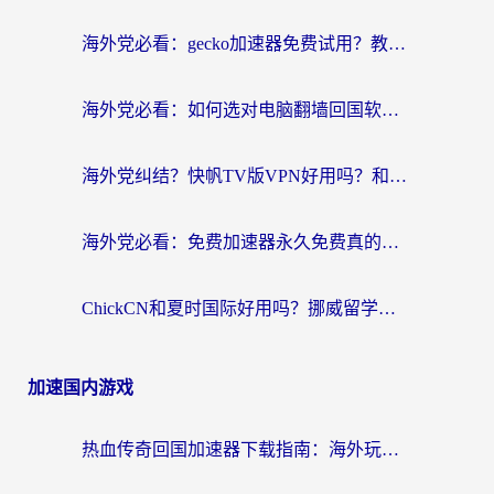
海外党必看：gecko加速器免费试用？教你选对回国加速器，无缝刷国内剧玩游戏
海外党必看：如何选对电脑翻墙回国软件，轻松解锁国内资源？
海外党纠结？快帆TV版VPN好用吗？和扇贝手游VPN对比哪个回国效果更好？
海外党必看：免费加速器永久免费真的存在吗？教你选对回国加速器无缝刷国内资源
ChickCN和夏时国际好用吗？挪威留学生亲测3款回国加速器，附穿梭和加速喵对比指南
加速国内游戏
热血传奇回国加速器下载指南：海外玩家如何流畅砍怪不卡顿？