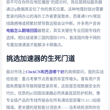
容不可在你所在地区播放"的提示时，背后是网站服务器
通过ip数据库定位了你的真实位置。这种地理封锁对需要
登录内网办公的海外工作者更是致命，而普通VPN常因
线路拥堵或频繁封禁导致远程会议中断。许多用户咨询
电脑怎么翻墙回国
最稳定，其实关键在专业回国专线的
选择。相比绕道第三国的国际VPN，直连国内骨干网的
专属加速通道才能解决卡顿痛点。
挑选加速器的生死门道
面对市场上
ChickCN和西游哪个好
的高频提问，我的实战
经验是：重点考察节点质量而非宣传噱头。曾有用户贪
图免费服务导致网银登录异常，这就是忽视数据安全的
代价。优质的pc回国加速器必然具备底层防护机制，像
专业级产品的专线传输会在所有通信层部署TLS1.3加密
隧道。更关键的是智能分流技术——当系统检测到你在