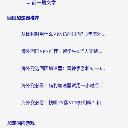
←
前一篇文章
回国加速器推荐
从比利时用什么VPN访问国内？3年海外党亲测有效的无缝回国上网指南
海外回国VPN推荐：留学生&华人无缝访问国内资源的实用指南
海外党选回国加速器：雷神手游和SpeedCN哪个好？附避坑指南
海外党必看：猎豹加速器试用一小时后，我终于找到无缝访问国内资源的正确姿势
海外党必看：快帆TV版VPN好用吗？和畅游VPN对比哪个回国效果更好？附实用选择指南
加速国内游戏