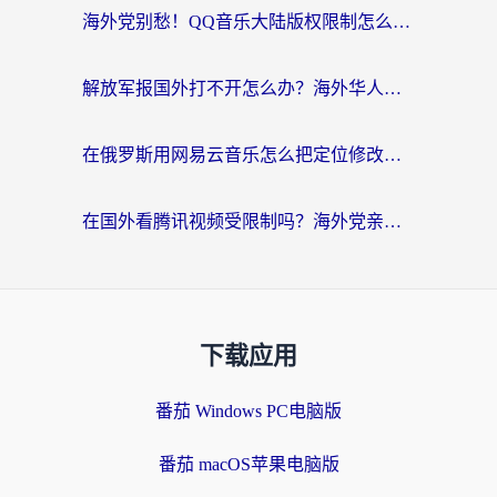
海外党别愁！QQ音乐大陆版权限制怎么破？附咪咕视频、B站地区限制解除全攻略
解放军报国外打不开怎么办？海外华人必备回国加速指南，看奥运拳击、听酷狗音乐全搞定
在俄罗斯用网易云音乐怎么把定位修改到中国国内？海外党听歌自由的钥匙找到了
在国外看腾讯视频受限制吗？海外党亲测有效的回国加速器选择指南
下载应用
番茄 Windows PC电脑版
番茄 macOS苹果电脑版