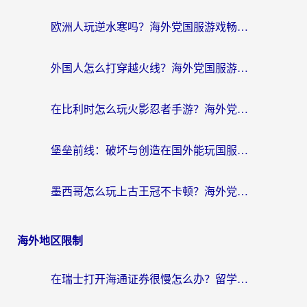
欧洲人玩逆水寒吗？海外党国服游戏畅玩终极指南（附低延迟秘籍）
外国人怎么打穿越火线？海外党国服游戏加速器终极攻略（附3大热门游戏解决方案）
在比利时怎么玩火影忍者手游？海外党亲测有效的国服游戏加速指南
堡垒前线：破坏与创造在国外能玩国服吗？海外玩家国服畅玩终极指南
墨西哥怎么玩上古王冠不卡顿？海外党国服游戏加速器选择全攻略
海外地区限制
在瑞士打开海通证券很慢怎么办？留学生&海外华人的回国加速全攻略