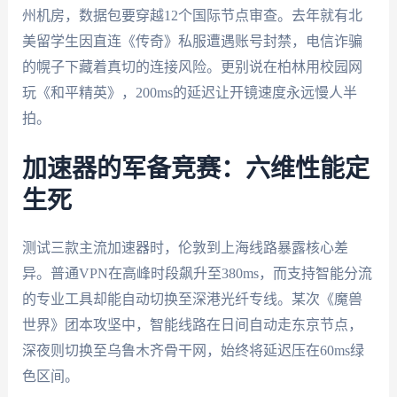
州机房，数据包要穿越12个国际节点审查。去年就有北
美留学生因直连《传奇》私服遭遇账号封禁，电信诈骗
的幌子下藏着真切的连接风险。更别说在柏林用校园网
玩《和平精英》，200ms的延迟让开镜速度永远慢人半
拍。
加速器的军备竞赛：六维性能定
生死
测试三款主流加速器时，伦敦到上海线路暴露核心差
异。普通VPN在高峰时段飙升至380ms，而支持智能分流
的专业工具却能自动切换至深港光纤专线。某次《魔兽
世界》团本攻坚中，智能线路在日间自动走东京节点，
深夜则切换至乌鲁木齐骨干网，始终将延迟压在60ms绿
色区间。