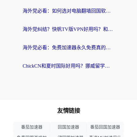
海外党必看：如何选对电脑翻墙回国软件，轻松解锁国内资源？
海外党纠结？快帆TV版VPN好用吗？和扇贝手游VPN对比哪个回国效果更好？
海外党必看：免费加速器永久免费真的存在吗？教你选对回国加速器无缝刷国内资源
ChickCN和夏时国际好用吗？挪威留学生亲测3款回国加速器，附穿梭和加速喵对比指南
友情链接
番茄加速器
回国加速器
番茄回国加速器