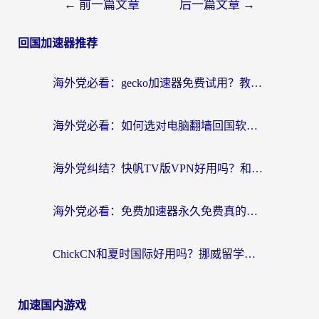
←
前一篇文章
后一篇文章
→
回国加速器推荐
海外党必看：gecko加速器免费试用？教你选对回国加速器，无缝刷国内剧玩游戏
海外党必看：如何选对电脑翻墙回国软件，轻松解锁国内资源？
海外党纠结？快帆TV版VPN好用吗？和扇贝手游VPN对比哪个回国效果更好？
海外党必看：免费加速器永久免费真的存在吗？教你选对回国加速器无缝刷国内资源
ChickCN和夏时国际好用吗？挪威留学生亲测3款回国加速器，附穿梭和加速喵对比指南
加速国内游戏