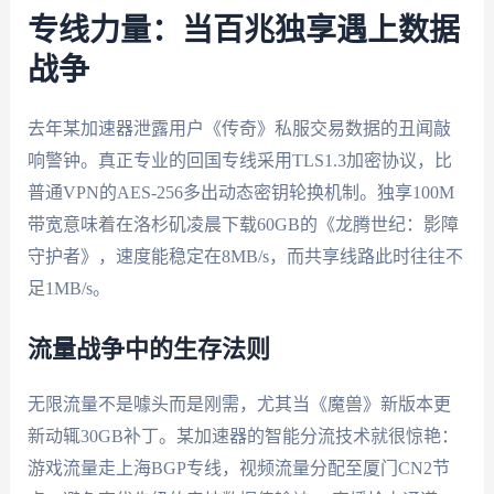
专线力量：当百兆独享遇上数据
战争
去年某加速器泄露用户《传奇》私服交易数据的丑闻敲
响警钟。真正专业的回国专线采用TLS1.3加密协议，比
普通VPN的AES-256多出动态密钥轮换机制。独享100M
带宽意味着在洛杉矶凌晨下载60GB的《龙腾世纪：影障
守护者》，速度能稳定在8MB/s，而共享线路此时往往不
足1MB/s。
流量战争中的生存法则
无限流量不是噱头而是刚需，尤其当《魔兽》新版本更
新动辄30GB补丁。某加速器的智能分流技术就很惊艳：
游戏流量走上海BGP专线，视频流量分配至厦门CN2节