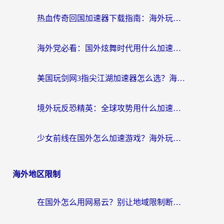
热血传奇回国加速器下载指南：海外玩家如何流畅砍怪不卡顿？
海外党必看：国外炫舞时代用什么加速器比较好？解决延迟卡顿的终极方案
美国玩剑网3指尖江湖加速器怎么选？海外党亲测避坑指南
境外玩反恐精英：全球攻势用什么加速器？2026海外玩家亲测实用指南
少女前线在国外怎么加速游戏？海外玩家必看的国服游戏畅玩指南
海外地区限制
在国外怎么用网易云？别让地域限制断了你的中文歌单——附听书社交定位解决方案