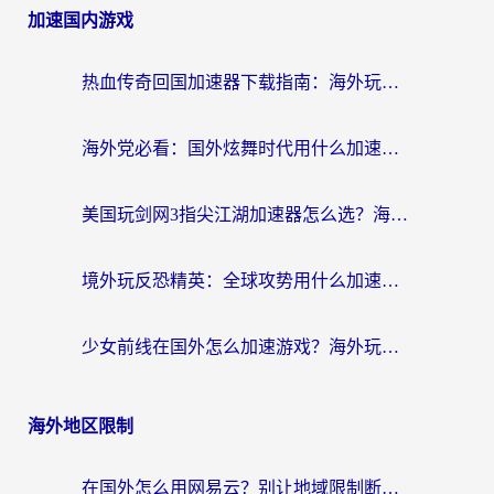
加速国内游戏
热血传奇回国加速器下载指南：海外玩家如何流畅砍怪不卡顿？
海外党必看：国外炫舞时代用什么加速器比较好？解决延迟卡顿的终极方案
美国玩剑网3指尖江湖加速器怎么选？海外党亲测避坑指南
境外玩反恐精英：全球攻势用什么加速器？2026海外玩家亲测实用指南
少女前线在国外怎么加速游戏？海外玩家必看的国服游戏畅玩指南
海外地区限制
在国外怎么用网易云？别让地域限制断了你的中文歌单——附听书社交定位解决方案