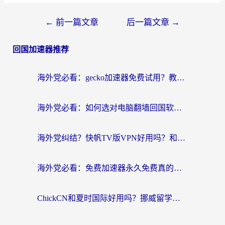
←
前一篇文章
后一篇文章
→
回国加速器推荐
海外党必看：gecko加速器免费试用？教你选对回国加速器，无缝刷国内剧玩游戏
海外党必看：如何选对电脑翻墙回国软件，轻松解锁国内资源？
海外党纠结？快帆TV版VPN好用吗？和扇贝手游VPN对比哪个回国效果更好？
海外党必看：免费加速器永久免费真的存在吗？教你选对回国加速器无缝刷国内资源
ChickCN和夏时国际好用吗？挪威留学生亲测3款回国加速器，附穿梭和加速喵对比指南