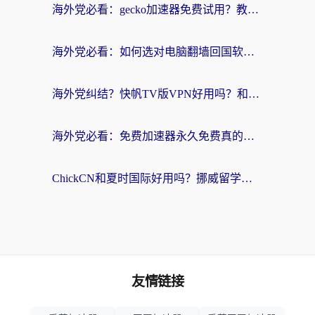
海外党必看：gecko加速器免费试用？教你选对回国加速器，无缝刷国内剧玩游戏
海外党必看：如何选对电脑翻墙回国软件，轻松解锁国内资源？
海外党纠结？快帆TV版VPN好用吗？和扇贝手游VPN对比哪个回国效果更好？
海外党必看：免费加速器永久免费真的存在吗？教你选对回国加速器无缝刷国内资源
ChickCN和夏时国际好用吗？挪威留学生亲测3款回国加速器，附穿梭和加速喵对比指南
友情链接