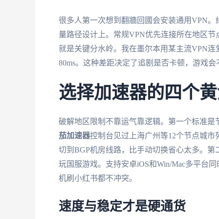
很多人第一次想到翻牆回國会安装通用VPN。结
量路径设计上。常规VPN优先连接所在地区
就是关键分水岭。我在墨尔本用某主流VPN连爱
80ms。这种差距决定了追剧是否卡顿，游戏会
选择加速器的四个黄
破解地区限制不靠运气靠逻辑。第一个标准是
茄加速器
控制台见过上海广州等12个节点城
切到BGP机房线路，比手动切换省心太多。
玩国服游戏。支持安卓iOS和Win/Mac多
机刷小红书都不冲突。
速度与稳定才是硬通货