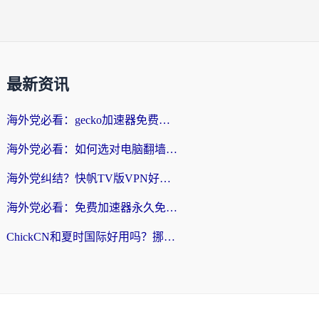
最新资讯
海外党必看：gecko加速器免费试用？教你选对回国加速器，无缝刷国内剧玩游戏
海外党必看：如何选对电脑翻墙回国软件，轻松解锁国内资源？
海外党纠结？快帆TV版VPN好用吗？和扇贝手游VPN对比哪个回国效果更好？
海外党必看：免费加速器永久免费真的存在吗？教你选对回国加速器无缝刷国内资源
ChickCN和夏时国际好用吗？挪威留学生亲测3款回国加速器，附穿梭和加速喵对比指南