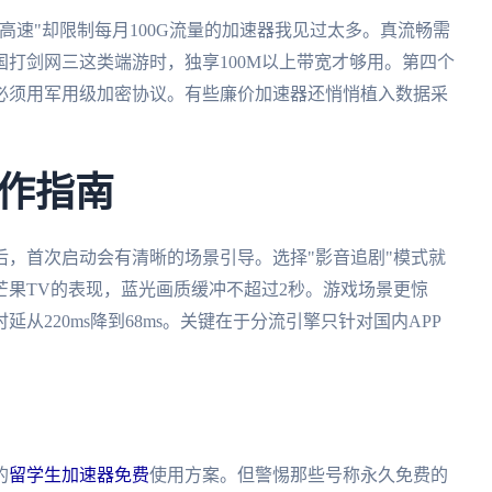
高速"却限制每月100G流量的加速器我见过太多。真流畅需
打剑网三这类端游时，独享100M以上带宽才够用。第四个
必须用军用级加密协议。有些廉价加速器还悄悄植入数据采
作指南
，首次启动会有清晰的场景引导。选择"影音追剧"模式就
果TV的表现，蓝光画质缓冲不超过2秒。游戏场景更惊
从220ms降到68ms。关键在于分流引擎只针对国内APP
的
留学生加速器免费
使用方案。但警惕那些号称永久免费的