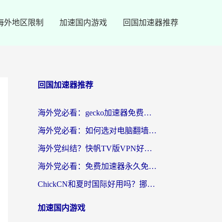
海外地区限制
加速国内游戏
回国加速器推荐
回国加速器推荐
海外党必看：gecko加速器免费试用？教你选对回国加速器，无缝刷国内剧玩游戏
海外党必看：如何选对电脑翻墙回国软件，轻松解锁国内资源？
海外党纠结？快帆TV版VPN好用吗？和扇贝手游VPN对比哪个回国效果更好？
海外党必看：免费加速器永久免费真的存在吗？教你选对回国加速器无缝刷国内资源
ChickCN和夏时国际好用吗？挪威留学生亲测3款回国加速器，附穿梭和加速喵对比指南
加速国内游戏