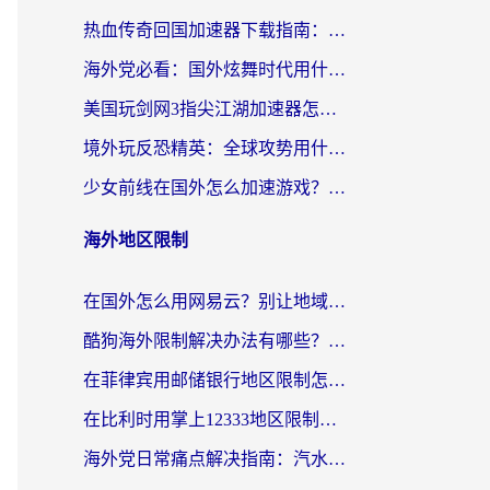
热血传奇回国加速器下载指南：海外玩家如何流畅砍怪不卡顿？
海外党必看：国外炫舞时代用什么加速器比较好？解决延迟卡顿的终极方案
美国玩剑网3指尖江湖加速器怎么选？海外党亲测避坑指南
境外玩反恐精英：全球攻势用什么加速器？2026海外玩家亲测实用指南
少女前线在国外怎么加速游戏？海外玩家必看的国服游戏畅玩指南
海外地区限制
在国外怎么用网易云？别让地域限制断了你的中文歌单——附听书社交定位解决方案
酷狗海外限制解决办法有哪些？留学生亲测有效的回国加速指南
在菲律宾用邮储银行地区限制怎么办？海外华人必看的回国加速解决方案
在比利时用掌上12333地区限制怎么办？海外华人亲测有效的回国加速方案
海外党日常痛点解决指南：汽水有些音乐在国外无法播放怎么办？