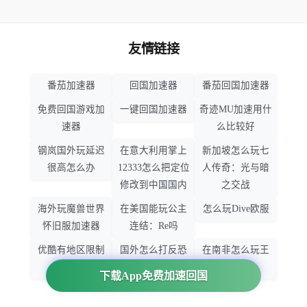
友情链接
番茄加速器
回国加速器
番茄回国加速器
免费回国游戏加
一键回国加速器
奇迹MU加速用什
速器
么比较好
钢岚国外玩延迟
在意大利用掌上
新加坡怎么玩七
很高怎么办
12333怎么把定位
人传奇：光与暗
修改到中国国内
之交战
海外玩魔兽世界
在美国能玩公主
怎么玩Dive欧服
怀旧服加速器
连结：Re吗
优酷有地区限制
国外怎么打反恐
在南非怎么玩王
吗
精英：全球攻势
者荣耀
下载App免费加速回国