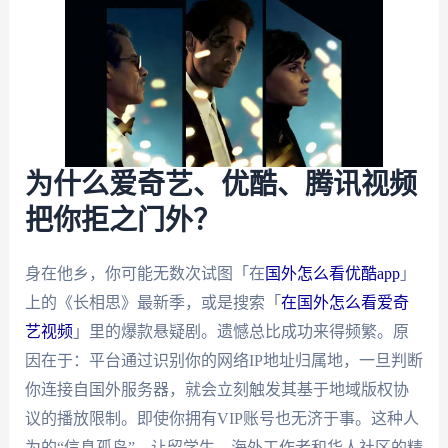
为什么爱奇艺、优酷、腾讯视频
把你拒之门外？
身在他乡，你可能无数次试图「在
国外怎么看优酷app
」
上的《长相思》最新季，或是搜索「
在国外怎么看爱奇
艺视频
」里的爆款悬疑剧。遗憾总比成功来得频繁。原
因在于：平台通过识别你的网络IP地址归属地，一旦判断
你连接自国外服务器，就会立刻触发其基于地域版权协
议的播放限制。即使你拥有VIP账号也无济于事。这种人
为的“信息孤岛”，让留学生、海外工作者和华人社区的精