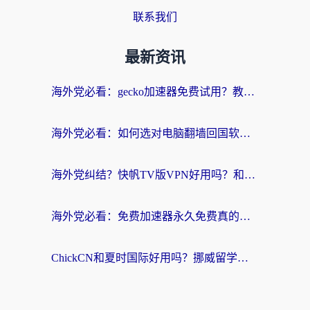
联系我们
最新资讯
海外党必看：gecko加速器免费试用？教你选对回国加速器，无缝刷国内剧玩游戏
海外党必看：如何选对电脑翻墙回国软件，轻松解锁国内资源？
海外党纠结？快帆TV版VPN好用吗？和扇贝手游VPN对比哪个回国效果更好？
海外党必看：免费加速器永久免费真的存在吗？教你选对回国加速器无缝刷国内资源
ChickCN和夏时国际好用吗？挪威留学生亲测3款回国加速器，附穿梭和加速喵对比指南