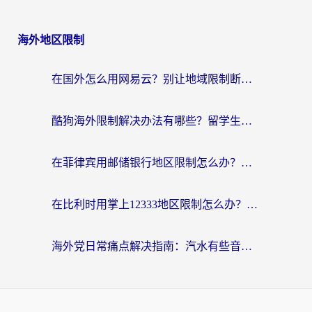
海外地区限制
在国外怎么用网易云？别让地域限制断了你的中文歌单——附听书社交定位解决方案
酷狗海外限制解决办法有哪些？留学生亲测有效的回国加速指南
在菲律宾用邮储银行地区限制怎么办？海外华人必看的回国加速解决方案
在比利时用掌上12333地区限制怎么办？海外华人亲测有效的回国加速方案
海外党日常痛点解决指南：汽水有些音乐在国外无法播放怎么办？