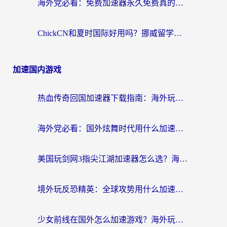
海外党必看：免费加速器永久免费真的存在吗？教你选对回国加速器无缝刷国内资源
ChickCN和夏时国际好用吗？挪威留学生亲测3款回国加速器，附穿梭和加速喵对比指南
加速国内游戏
热血传奇回国加速器下载指南：海外玩家如何流畅砍怪不卡顿？
海外党必看：国外炫舞时代用什么加速器比较好？解决延迟卡顿的终极方案
美国玩剑网3指尖江湖加速器怎么选？海外党亲测避坑指南
境外玩反恐精英：全球攻势用什么加速器？2026海外玩家亲测实用指南
少女前线在国外怎么加速游戏？海外玩家必看的国服游戏畅玩指南