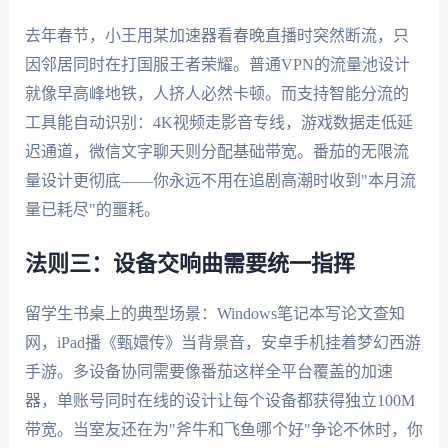
去年春节，小王用某加速器看春晚直播时突然断流，只
因邻居同时在打国服王者荣耀。普通VPN的流量池设计
就像早高峰地铁，人挤人必然卡顿。而支持智能分流的
工具能自动识别：4K视频走影音专线，游戏数据走低延
迟通道，微信文字聊天则分配基础带宽。番茄的无限流
量设计更彻底——你永远不用在追剧高潮时收到"本月流
量已耗尽"的噩耗。
法则三：设备交响曲需要统一指挥
留学生书桌上的典型场景：Windows笔记本写论文查知
网，iPad播《甄嬛传》当背景音，安卓手机挂着梦幻西游
手游。多设备协同需要像番茄这样全平台覆盖的加速
器，单账号同时在线的设计让每个设备都获得独立100M
带宽。当室友还在为"斧牛和飞鱼哪个好"争论不休时，你