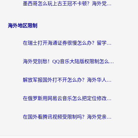
墨西哥怎么玩上古王冠不卡顿？海外党国服游戏加速器选择全攻略
海外地区限制
在瑞士打开海通证券很慢怎么办？留学生&海外华人的回国加速全攻略
海外党别愁！QQ音乐大陆版权限制怎么破？附咪咕视频、B站地区限制解除全攻略
解放军报国外打不开怎么办？海外华人必备回国加速指南，看奥运拳击、听酷狗音乐全搞定
在俄罗斯用网易云音乐怎么把定位修改到中国国内？海外党听歌自由的钥匙找到了
在国外看腾讯视频受限制吗？海外党亲测有效的回国加速器选择指南