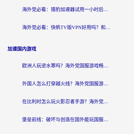
海外党必看：猎豹加速器试用一小时后，我终于找到无缝访问国内资源的正确姿势
海外党必看：快帆TV版VPN好用吗？和畅游VPN对比哪个回国效果更好？附实用选择指南
加速国内游戏
欧洲人玩逆水寒吗？海外党国服游戏畅玩终极指南（附低延迟秘籍）
外国人怎么打穿越火线？海外党国服游戏加速器终极攻略（附3大热门游戏解决方案）
在比利时怎么玩火影忍者手游？海外党亲测有效的国服游戏加速指南
堡垒前线：破坏与创造在国外能玩国服吗？海外玩家国服畅玩终极指南