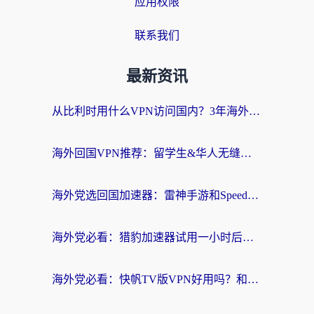
应用权限
联系我们
最新资讯
从比利时用什么VPN访问国内？3年海外党亲测有效的无缝回国上网指南
海外回国VPN推荐：留学生&华人无缝访问国内资源的实用指南
海外党选回国加速器：雷神手游和SpeedCN哪个好？附避坑指南
海外党必看：猎豹加速器试用一小时后，我终于找到无缝访问国内资源的正确姿势
海外党必看：快帆TV版VPN好用吗？和畅游VPN对比哪个回国效果更好？附实用选择指南