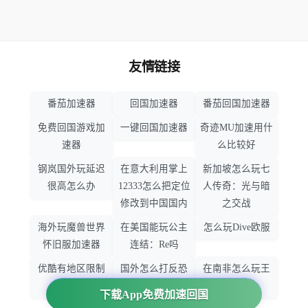
友情链接
番茄加速器
回国加速器
番茄回国加速器
免费回国游戏加
一键回国加速器
奇迹MU加速用什
速器
么比较好
钢岚国外玩延迟
在意大利用掌上
新加坡怎么玩七
很高怎么办
12333怎么把定位
人传奇：光与暗
修改到中国国内
之交战
海外玩魔兽世界
在美国能玩公主
怎么玩Dive欧服
怀旧服加速器
连结：Re吗
优酷有地区限制
国外怎么打反恐
在南非怎么玩王
吗
精英：全球攻势
者荣耀
下载App免费加速回国