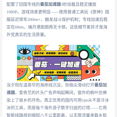
配置了回国专线的
番茄加速器
3秒加载且稳定播放
1080P。游戏场景更明显——使用普通工具玩《原神》国
服延迟常年200ms+，触发战斗保护机制；专线加速后稳
定在68ms，璃月港跑图再无卡顿。这些细节差异才是海
外党真实的生活质量。
当夕阳在温哥华的海岸线沉没，你指尖滑动打开
番茄加
速器
，爱奇艺的片头广告声响起瞬间，窗外的枫叶仿佛
染上了故乡的月色。真正优秀的国内可用vpn从不是冷冰
冰的工具，而是每个海外游子数字归途的灯塔——它用
智能线路规划缩短八千公里距离，以无限流量承载乡愁