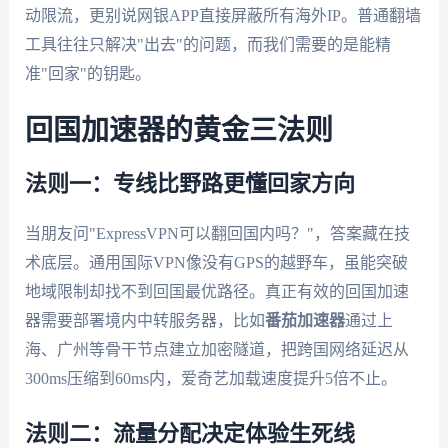
动限流，更别说网银APP直接屏蔽所有海外IP。普通翻墙
工具往往只解决"出去"的问题，而我们需要的是能精
准"回家"的钥匙。
回国加速器的黄金三法则
法则一：专线比野路更懂回家方向
当朋友问"ExpressVPN可以翻回国内吗？"，答案藏在技
术底层。通用国际VPN像没有GPS的越野车，虽能突破
地域限制却找不到回国最优路径。真正有效的回国加速
器需要部署境内中转服务器，比如
番茄加速器
通过上
海、广州等骨干节点建立加密隧道，把跨国网络延迟从
300ms压缩到60ms内，爱奇艺加载速度提升5倍不止。
法则二：流量分配决定体验生死线