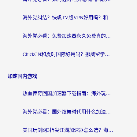
海外党纠结？快帆TV版VPN好用吗？和扇贝手游VPN对比哪个回国效果更好？
海外党必看：免费加速器永久免费真的存在吗？教你选对回国加速器无缝刷国内资源
ChickCN和夏时国际好用吗？挪威留学生亲测3款回国加速器，附穿梭和加速喵对比指南
加速国内游戏
热血传奇回国加速器下载指南：海外玩家如何流畅砍怪不卡顿？
海外党必看：国外炫舞时代用什么加速器比较好？解决延迟卡顿的终极方案
美国玩剑网3指尖江湖加速器怎么选？海外党亲测避坑指南