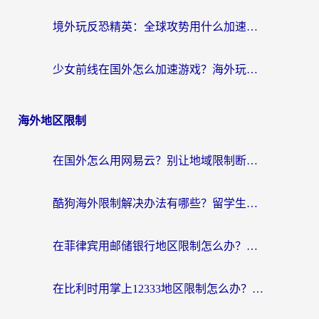
境外玩反恐精英：全球攻势用什么加速器？2026海外玩家亲测实用指南
少女前线在国外怎么加速游戏？海外玩家必看的国服游戏畅玩指南
海外地区限制
在国外怎么用网易云？别让地域限制断了你的中文歌单——附听书社交定位解决方案
酷狗海外限制解决办法有哪些？留学生亲测有效的回国加速指南
在菲律宾用邮储银行地区限制怎么办？海外华人必看的回国加速解决方案
在比利时用掌上12333地区限制怎么办？海外华人亲测有效的回国加速方案