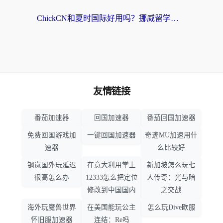
ChickCN和夏时国际好用吗？挪威留学生亲测3款回国加速器，附穿梭和加速喵对比指南
友情链接
番茄加速器
回国加速器
番茄回国加速器
免费回国游戏加
一键回国加速器
奇迹MU加速用什
速器
么比较好
钢岚国外玩延迟
在意大利用掌上
新加坡怎么玩七
很高怎么办
12333怎么把定位
人传奇：光与暗
修改到中国国内
之交战
海外玩魔兽世界
在美国能玩公主
怎么玩Dive欧服
怀旧服加速器
连结：Re吗