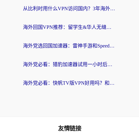
从比利时用什么VPN访问国内？3年海外党亲测有效的无缝回国上网指南
海外回国VPN推荐：留学生&华人无缝访问国内资源的实用指南
海外党选回国加速器：雷神手游和SpeedCN哪个好？附避坑指南
海外党必看：猎豹加速器试用一小时后，我终于找到无缝访问国内资源的正确姿势
海外党必看：快帆TV版VPN好用吗？和畅游VPN对比哪个回国效果更好？附实用选择指南
友情链接