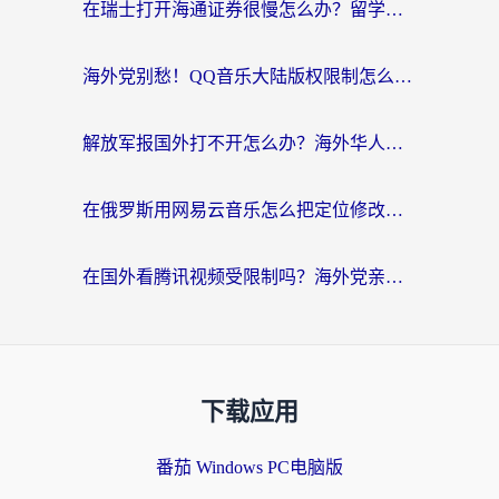
在瑞士打开海通证券很慢怎么办？留学生&海外华人的回国加速全攻略
海外党别愁！QQ音乐大陆版权限制怎么破？附咪咕视频、B站地区限制解除全攻略
解放军报国外打不开怎么办？海外华人必备回国加速指南，看奥运拳击、听酷狗音乐全搞定
在俄罗斯用网易云音乐怎么把定位修改到中国国内？海外党听歌自由的钥匙找到了
在国外看腾讯视频受限制吗？海外党亲测有效的回国加速器选择指南
下载应用
番茄 Windows PC电脑版