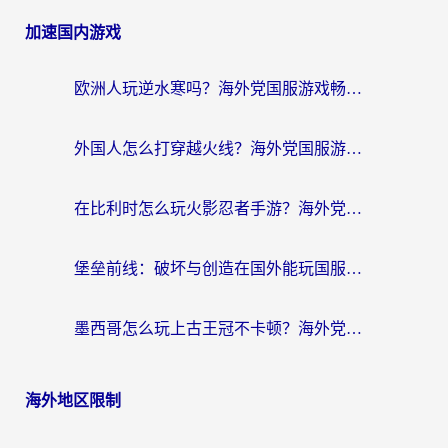
加速国内游戏
欧洲人玩逆水寒吗？海外党国服游戏畅玩终极指南（附低延迟秘籍）
外国人怎么打穿越火线？海外党国服游戏加速器终极攻略（附3大热门游戏解决方案）
在比利时怎么玩火影忍者手游？海外党亲测有效的国服游戏加速指南
堡垒前线：破坏与创造在国外能玩国服吗？海外玩家国服畅玩终极指南
墨西哥怎么玩上古王冠不卡顿？海外党国服游戏加速器选择全攻略
海外地区限制