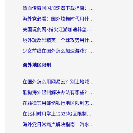
热血传奇回国加速器下载指南：海外玩家如何流畅砍怪不卡顿？
海外党必看：国外炫舞时代用什么加速器比较好？解决延迟卡顿的终极方案
美国玩剑网3指尖江湖加速器怎么选？海外党亲测避坑指南
境外玩反恐精英：全球攻势用什么加速器？2026海外玩家亲测实用指南
少女前线在国外怎么加速游戏？海外玩家必看的国服游戏畅玩指南
海外地区限制
在国外怎么用网易云？别让地域限制断了你的中文歌单——附听书社交定位解决方案
酷狗海外限制解决办法有哪些？留学生亲测有效的回国加速指南
在菲律宾用邮储银行地区限制怎么办？海外华人必看的回国加速解决方案
在比利时用掌上12333地区限制怎么办？海外华人亲测有效的回国加速方案
海外党日常痛点解决指南：汽水有些音乐在国外无法播放怎么办？