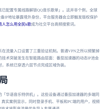
店已配置专属线路解锁QQ音乐歌单」。这并非个例，全球
设备IP地址暴露境外身份，平台服务器会立即触发版权保护
湾人怎么用全民k歌
成为社交平台高频搜索词。
乐在流量入口设置了三重验证机制。普通VPN之所以频繁掉
技术突破发生在智能路由层面：番茄加速器的动态IP池会
时，系统已穿透六层节点完成区域伪装。
局
的「华语音乐特供机」。这些设备通过番茄加速器的多端同
切换。真实案例显示，同时登录手机、平板和PC端的用户，视频
流技术将影音流量优先导入专属通道。