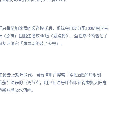
启番茄加速器的影音模式后，系统会自动分配100M独享带
玩《原神》国服边播放4K版《甄嬛传》，全程零卡顿验证了
网友评价它「像给网络装了交警」。
正被云上欢唱取代。当台湾用户搜索「全民k歌解除限制」
番茄加速器的台湾节点，用户在注册环节即获得虚拟大陆身
重新响彻淡水河畔。