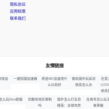
隐私协议
应用权限
联系我们
友情链接
游戏加
一键回国加速器
奇迹MU加速用什
钢岚国外玩延迟
在意
么比较好
很高怎么办
123
修改
怎么玩Dive欧服
优酷有地区限制
国外怎么打反恐
在南非怎么玩
吗
精英：全球攻势
者荣耀