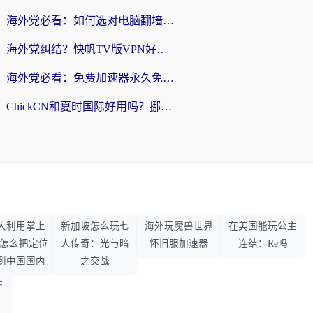
海外党必看：如何选对电脑翻墙回国软件，轻松解锁国内资源？
海外党纠结？快帆TV版VPN好用吗？和扇贝手游VPN对比哪个回国效果更好？
海外党必看：免费加速器永久免费真的存在吗？教你选对回国加速器无缝刷国内资源
ChickCN和夏时国际好用吗？挪威留学生亲测3款回国加速器，附穿梭和加速喵对比指南
大利用掌上
新加坡怎么玩七
海外玩魔兽世界
在美国能玩公主
33怎么把定位
人传奇：光与暗
怀旧服加速器
连结：Re吗
到中国国内
之交战
王