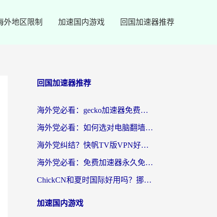
海外地区限制
加速国内游戏
回国加速器推荐
回国加速器推荐
海外党必看：gecko加速器免费试用？教你选对回国加速器，无缝刷国内剧玩游戏
海外党必看：如何选对电脑翻墙回国软件，轻松解锁国内资源？
海外党纠结？快帆TV版VPN好用吗？和扇贝手游VPN对比哪个回国效果更好？
海外党必看：免费加速器永久免费真的存在吗？教你选对回国加速器无缝刷国内资源
ChickCN和夏时国际好用吗？挪威留学生亲测3款回国加速器，附穿梭和加速喵对比指南
加速国内游戏