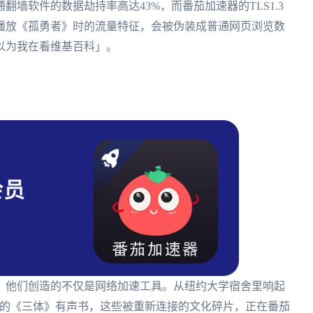
墙软件的数据劫持率高达43%，而番茄加速器的TLS1.3
播放《孤勇者》时的流量特征，会被伪装成普通网页浏览数
以为我在看维基百科」。
，他们创造的不仅是网络加速工具。从纽约大学宿舍里响起
加载的《三体》有声书，这些被重新连接的文化碎片，正在番茄