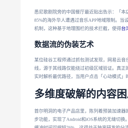
悉尼歌剧院旁的中国餐厅最近贴出告示：「本
85%的海外华人遭遇过音乐APP地域限制。当
机制，这种基于地理围栏的技术拦截，使得
台
数据流的伪装艺术
某位硅谷工程师通过抓包测试发现，网易云音
线，源于其线路仅能绕过初级区域验证。真正的
实时解析最优路径，当用户点击「心动模式」
多维度破解的内容困
首尔明洞的电子产品店里，陈列着预装加速器
步功能，实现了Android和iOS系统的无缝
缓冲时间可缩短76%，这得益于独家研发的分