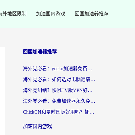
海外地区限制
加速国内游戏
回国加速器推荐
回国加速器推荐
海外党必看：gecko加速器免费试用？教你选对回国加速器，无缝刷国内剧玩游戏
海外党必看：如何选对电脑翻墙回国软件，轻松解锁国内资源？
海外党纠结？快帆TV版VPN好用吗？和扇贝手游VPN对比哪个回国效果更好？
海外党必看：免费加速器永久免费真的存在吗？教你选对回国加速器无缝刷国内资源
ChickCN和夏时国际好用吗？挪威留学生亲测3款回国加速器，附穿梭和加速喵对比指南
加速国内游戏