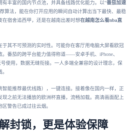
拥有丰富的国内节点池，并具备线路优化能力。以“
番茄加速
推荐算法，能在你打开应用的瞬间自动计算出当下最快、最稳
夜在宿舍追西甲，还是在越南出差时想
在越南怎么看nba直
在于其不可预测的实时性。可能你在客厅用电脑大屏看欧冠
。番茄的跨平台能力值得称道——安卓手机、iPhone、
录一个账号使用，数据无缝衔接。一人多端全兼容的设计理念，保
线。
统智能推荐最优线路），一键连接。接着像在国内一样，正
发现之前无法播放的欧洲杯直播，流畅加载。高清画面配上
地区警告已成过往云烟。
解封锁，更是体验保障