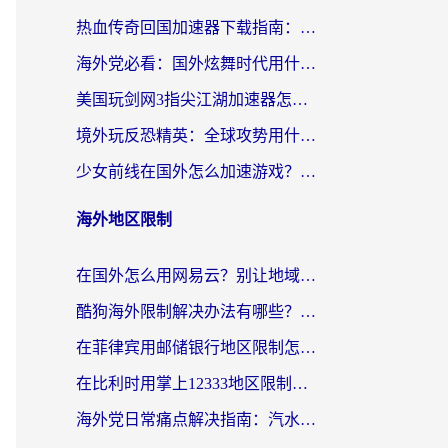
热血传奇回国加速器下载指南：海外玩家如何流畅砍怪不卡顿？
海外党必看：国外炫舞时代用什么加速器比较好？解决延迟卡顿的终极方案
美国玩剑网3指尖江湖加速器怎么选？海外党亲测避坑指南
境外玩反恐精英：全球攻势用什么加速器？2026海外玩家亲测实用指南
少女前线在国外怎么加速游戏？海外玩家必看的国服游戏畅玩指南
海外地区限制
在国外怎么用网易云？别让地域限制断了你的中文歌单——附听书社交定位解决方案
酷狗海外限制解决办法有哪些？留学生亲测有效的回国加速指南
在菲律宾用邮储银行地区限制怎么办？海外华人必看的回国加速解决方案
在比利时用掌上12333地区限制怎么办？海外华人亲测有效的回国加速方案
海外党日常痛点解决指南：汽水有些音乐在国外无法播放怎么办？