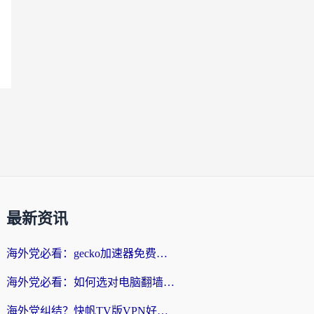
最新资讯
海外党必看：gecko加速器免费试用？教你选对回国加速器，无缝刷国内剧玩游戏
海外党必看：如何选对电脑翻墙回国软件，轻松解锁国内资源？
海外党纠结？快帆TV版VPN好用吗？和扇贝手游VPN对比哪个回国效果更好？