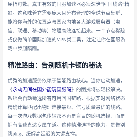
屈指可数。真正有效的国服加速器必须深谙“回国线路”精
髓。这意味着它需要庞大且分布合理的全球节点集群，
能将你海外的位置点与国家内地各大游戏服务器（电
信、联通、移动等）物理高效连接起来。一个节点稀疏
或仅做简单国际加速的VPN类工具，注定让你在国服游
戏中步履蹒跚。
精准路由：告别随机卡顿的秘诀
优秀的加速服务依赖于智能路由核心。当你启动加速，
《
永劫无间在国外能玩国服吗
》的困扰将被轻松解决。
系统会自动筛选所有可用回国链路，根据实时网络状态
精确计算匹配出物理连接最短、信号质量最优的线路。
每一次游戏数据包传输都不再是盲目的随机选择，而是
拥有高速直达专属车道。这种精准选择的能力，是告别
跳ping、缓解高延迟的关键支撑。