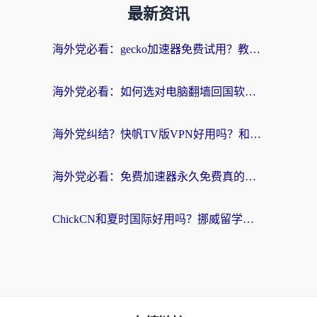
最新资讯
海外党必看：gecko加速器免费试用？教你选对回国加速器，无缝刷国内剧玩游戏
海外党必看：如何选对电脑翻墙回国软件，轻松解锁国内资源？
海外党纠结？快帆TV版VPN好用吗？和扇贝手游VPN对比哪个回国效果更好？
海外党必看：免费加速器永久免费真的存在吗？教你选对回国加速器无缝刷国内资源
ChickCN和夏时国际好用吗？挪威留学生亲测3款回国加速器，附穿梭和加速喵对比指南