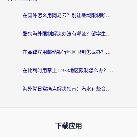
在国外怎么用网易云？别让地域限制断了你的中文歌单——附听书社交定位解决方案
酷狗海外限制解决办法有哪些？留学生亲测有效的回国加速指南
在菲律宾用邮储银行地区限制怎么办？海外华人必看的回国加速解决方案
在比利时用掌上12333地区限制怎么办？海外华人亲测有效的回国加速方案
海外党日常痛点解决指南：汽水有些音乐在国外无法播放怎么办？
下载应用