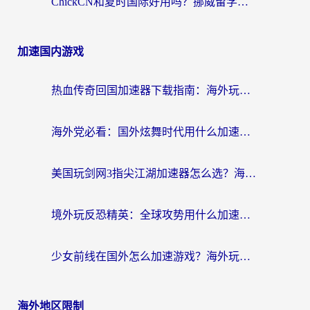
ChickCN和夏时国际好用吗？挪威留学生亲测3款回国加速器，附穿梭和加速喵对比指南
加速国内游戏
热血传奇回国加速器下载指南：海外玩家如何流畅砍怪不卡顿？
海外党必看：国外炫舞时代用什么加速器比较好？解决延迟卡顿的终极方案
美国玩剑网3指尖江湖加速器怎么选？海外党亲测避坑指南
境外玩反恐精英：全球攻势用什么加速器？2026海外玩家亲测实用指南
少女前线在国外怎么加速游戏？海外玩家必看的国服游戏畅玩指南
海外地区限制