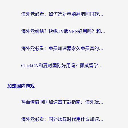
海外党必看：如何选对电脑翻墙回国软件，轻松解锁国内资源？
海外党纠结？快帆TV版VPN好用吗？和扇贝手游VPN对比哪个回国效果更好？
海外党必看：免费加速器永久免费真的存在吗？教你选对回国加速器无缝刷国内资源
ChickCN和夏时国际好用吗？挪威留学生亲测3款回国加速器，附穿梭和加速喵对比指南
加速国内游戏
热血传奇回国加速器下载指南：海外玩家如何流畅砍怪不卡顿？
海外党必看：国外炫舞时代用什么加速器比较好？解决延迟卡顿的终极方案