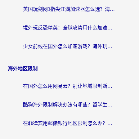
美国玩剑网3指尖江湖加速器怎么选？海外党亲测避坑指南
境外玩反恐精英：全球攻势用什么加速器？2026海外玩家亲测实用指南
少女前线在国外怎么加速游戏？海外玩家必看的国服游戏畅玩指南
海外地区限制
在国外怎么用网易云？别让地域限制断了你的中文歌单——附听书社交定位解决方案
酷狗海外限制解决办法有哪些？留学生亲测有效的回国加速指南
在菲律宾用邮储银行地区限制怎么办？海外华人必看的回国加速解决方案