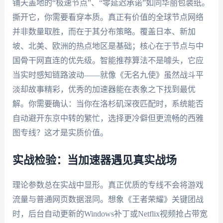
铺天盖地的“极速节点”、“零延迟承诺”如同华丽包装纸。
撕开它，你需要看穿本质。真正有价值的全球节点网络
并非数量取胜，而在于其分布策略。覆盖日本、新加
坡、北美、欧洲的热点地区是基础；核心在于节点与中
国骨干网直连的优先级。智能推荐算法不是噱头，它应
当实时感知链路波动——就像《无名九使》虽然战斗平
淡却故事精彩，优秀的加速器能在表象之下找到最优
解。你需要确认：当你在洛杉矶深夜匹配时，系统能否
自动避开东京中转的繁忙，选择更冷僻但更流畅的西雅
图专线？这才是实质价值。
实战检验：当加速器遇见真实战场
理论参数总在实战中显形。真正优质的专线不会将游戏
流量与普通网页数据混同。想象《王者荣耀》关键团战
时，后台自动更新的Windows补丁或Netflix视频抢占带宽