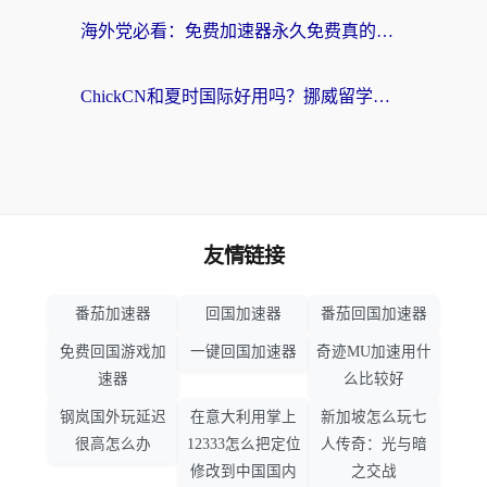
海外党必看：免费加速器永久免费真的存在吗？教你选对回国加速器无缝刷国内资源
ChickCN和夏时国际好用吗？挪威留学生亲测3款回国加速器，附穿梭和加速喵对比指南
友情链接
番茄加速器
回国加速器
番茄回国加速器
免费回国游戏加
一键回国加速器
奇迹MU加速用什
速器
么比较好
钢岚国外玩延迟
在意大利用掌上
新加坡怎么玩七
很高怎么办
12333怎么把定位
人传奇：光与暗
修改到中国国内
之交战