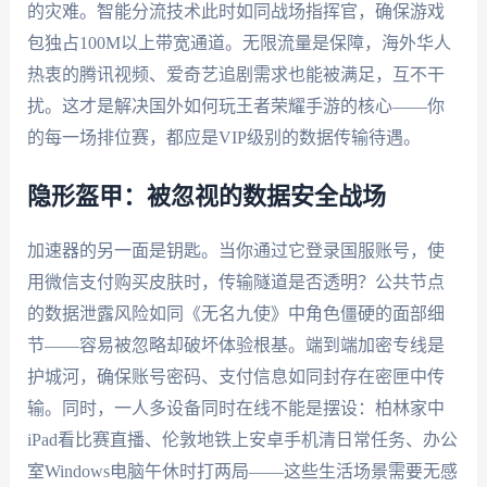
的灾难。智能分流技术此时如同战场指挥官，确保游戏
包独占100M以上带宽通道。无限流量是保障，海外华人
热衷的腾讯视频、爱奇艺追剧需求也能被满足，互不干
扰。这才是解决国外如何玩王者荣耀手游的核心——你
的每一场排位赛，都应是VIP级别的数据传输待遇。
隐形盔甲：被忽视的数据安全战场
加速器的另一面是钥匙。当你通过它登录国服账号，使
用微信支付购买皮肤时，传输隧道是否透明？公共节点
的数据泄露风险如同《无名九使》中角色僵硬的面部细
节——容易被忽略却破坏体验根基。端到端加密专线是
护城河，确保账号密码、支付信息如同封存在密匣中传
输。同时，一人多设备同时在线不能是摆设：柏林家中
iPad看比赛直播、伦敦地铁上安卓手机清日常任务、办公
室Windows电脑午休时打两局——这些生活场景需要无感