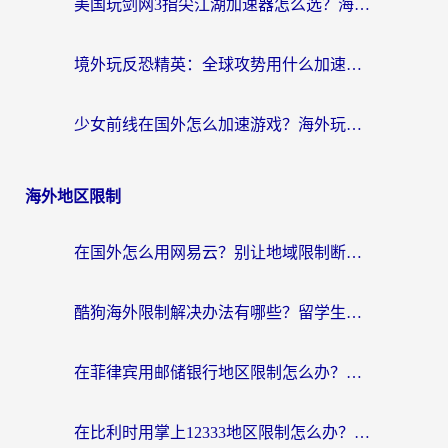
美国玩剑网3指尖江湖加速器怎么选？海外党亲测避坑指南
境外玩反恐精英：全球攻势用什么加速器？2026海外玩家亲测实用指南
少女前线在国外怎么加速游戏？海外玩家必看的国服游戏畅玩指南
海外地区限制
在国外怎么用网易云？别让地域限制断了你的中文歌单——附听书社交定位解决方案
酷狗海外限制解决办法有哪些？留学生亲测有效的回国加速指南
在菲律宾用邮储银行地区限制怎么办？海外华人必看的回国加速解决方案
在比利时用掌上12333地区限制怎么办？海外华人亲测有效的回国加速方案