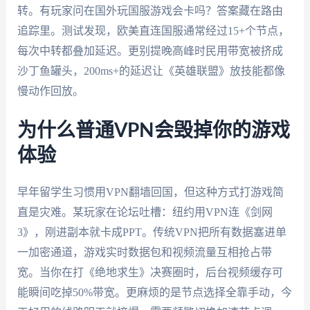
转。有玩家问在国外玩国服游戏会卡吗？答案藏在路由
追踪里。测试发现，欧美直连国服通常经过15+个节点，
每次中转都叠加延迟。更别提晚高峰时民用带宽被挤成
沙丁鱼罐头，200ms+的延迟让《英雄联盟》放技能都像
慢动作回放。
为什么普通VPN会毁掉你的游戏
体验
早年留学生习惯用VPN翻墙回国，但这种方式打游戏简
直是灾难。某玩家在论坛吐槽：纽约用VPN连《剑网
3》，刚进副本就卡成PPT。传统VPN把所有数据塞进单
一加密通道，游戏实时数据包和视频流量互相抢占带
宽。当你在打《绝地求生》决赛圈时，后台视频缓存可
能瞬间吃掉50%带宽。更麻烦的是节点选择全靠手动，今