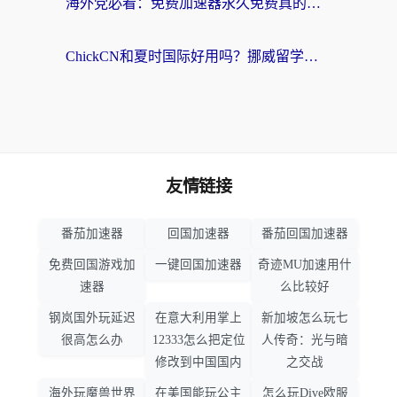
海外党必看：免费加速器永久免费真的存在吗？教你选对回国加速器无缝刷国内资源
ChickCN和夏时国际好用吗？挪威留学生亲测3款回国加速器，附穿梭和加速喵对比指南
友情链接
番茄加速器
回国加速器
番茄回国加速器
免费回国游戏加
一键回国加速器
奇迹MU加速用什
速器
么比较好
钢岚国外玩延迟
在意大利用掌上
新加坡怎么玩七
很高怎么办
12333怎么把定位
人传奇：光与暗
修改到中国国内
之交战
海外玩魔兽世界
在美国能玩公主
怎么玩Dive欧服