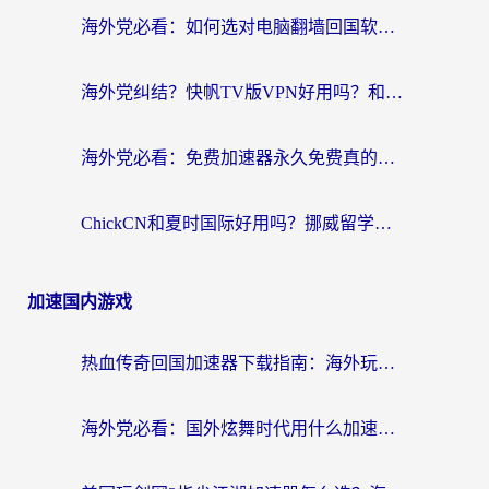
海外党必看：如何选对电脑翻墙回国软件，轻松解锁国内资源？
海外党纠结？快帆TV版VPN好用吗？和扇贝手游VPN对比哪个回国效果更好？
海外党必看：免费加速器永久免费真的存在吗？教你选对回国加速器无缝刷国内资源
ChickCN和夏时国际好用吗？挪威留学生亲测3款回国加速器，附穿梭和加速喵对比指南
加速国内游戏
热血传奇回国加速器下载指南：海外玩家如何流畅砍怪不卡顿？
海外党必看：国外炫舞时代用什么加速器比较好？解决延迟卡顿的终极方案