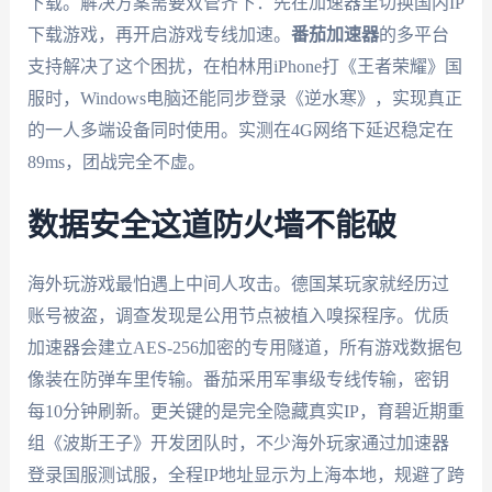
下载。解决方案需要双管齐下：先在加速器里切换国内IP
下载游戏，再开启游戏专线加速。
番茄加速器
的多平台
支持解决了这个困扰，在柏林用iPhone打《王者荣耀》国
服时，Windows电脑还能同步登录《逆水寒》，实现真正
的一人多端设备同时使用。实测在4G网络下延迟稳定在
89ms，团战完全不虚。
数据安全这道防火墙不能破
海外玩游戏最怕遇上中间人攻击。德国某玩家就经历过
账号被盗，调查发现是公用节点被植入嗅探程序。优质
加速器会建立AES-256加密的专用隧道，所有游戏数据包
像装在防弹车里传输。番茄采用军事级专线传输，密钥
每10分钟刷新。更关键的是完全隐藏真实IP，育碧近期重
组《波斯王子》开发团队时，不少海外玩家通过加速器
登录国服测试服，全程IP地址显示为上海本地，规避了跨