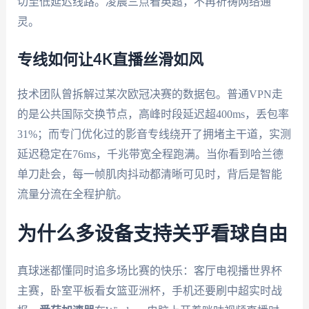
切至低延迟线路。凌晨三点看英超，不再祈祷网络通
灵。
专线如何让4K直播丝滑如风
技术团队曾拆解过某次欧冠决赛的数据包。普通VPN走
的是公共国际交换节点，高峰时段延迟超400ms，丢包率
31%；而专门优化过的影音专线绕开了拥堵主干道，实测
延迟稳定在76ms，千兆带宽全程跑满。当你看到哈兰德
单刀赴会，每一帧肌肉抖动都清晰可见时，背后是智能
流量分流在全程护航。
为什么多设备支持关乎看球自由
真球迷都懂同时追多场比赛的快乐：客厅电视播世界杯
主赛，卧室平板看女篮亚洲杯，手机还要刷中超实时战