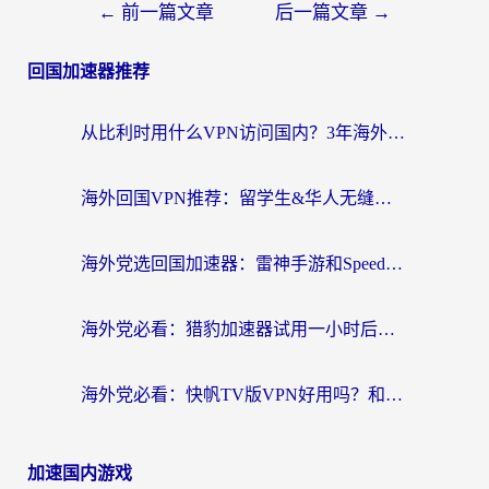
←
前一篇文章
后一篇文章
→
回国加速器推荐
从比利时用什么VPN访问国内？3年海外党亲测有效的无缝回国上网指南
海外回国VPN推荐：留学生&华人无缝访问国内资源的实用指南
海外党选回国加速器：雷神手游和SpeedCN哪个好？附避坑指南
海外党必看：猎豹加速器试用一小时后，我终于找到无缝访问国内资源的正确姿势
海外党必看：快帆TV版VPN好用吗？和畅游VPN对比哪个回国效果更好？附实用选择指南
加速国内游戏