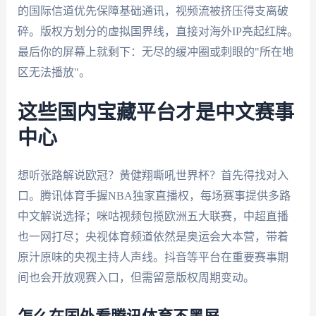
的国际信道优先保障基础通讯，视频流被挤压得支离破
碎。版权方划分的虚拟国界线，直接对海外IP亮起红牌。
最后你的屏幕上就剩下：无尽的缓冲圈或刺眼的"所在地
区无法播放"。
这些国内宝藏平台才是中文赛事
中心
想听张路解说欧冠？黄健翔嘶吼世界杯？首先得找对入
口。腾讯体育手握NBA独家直播权，每场赛事提供多路
中文解说选择；咪咕视频包揽欧洲五大联赛，中超直播
也一网打尽；央视体育频道依然是奥运会大本营，带着
原汁原味的央视主持人声线。抖音等平台在重要赛事期
间也会开放观赛入口，但需留意版权周期变动。