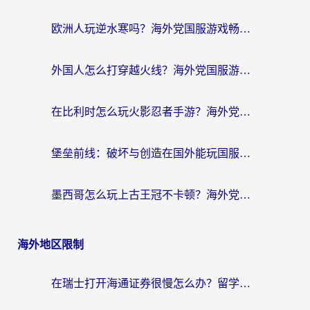
欧洲人玩逆水寒吗？海外党国服游戏畅玩终极指南（附低延迟秘籍）
外国人怎么打穿越火线？海外党国服游戏加速器终极攻略（附3大热门游戏解决方案）
在比利时怎么玩火影忍者手游？海外党亲测有效的国服游戏加速指南
堡垒前线：破坏与创造在国外能玩国服吗？海外玩家国服畅玩终极指南
墨西哥怎么玩上古王冠不卡顿？海外党国服游戏加速器选择全攻略
海外地区限制
在瑞士打开海通证券很慢怎么办？留学生&海外华人的回国加速全攻略