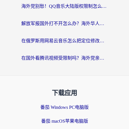
海外党别愁！QQ音乐大陆版权限制怎么破？附咪咕视频、B站地区限制解除全攻略
解放军报国外打不开怎么办？海外华人必备回国加速指南，看奥运拳击、听酷狗音乐全搞定
在俄罗斯用网易云音乐怎么把定位修改到中国国内？海外党听歌自由的钥匙找到了
在国外看腾讯视频受限制吗？海外党亲测有效的回国加速器选择指南
下载应用
番茄 Windows PC电脑版
番茄 macOS苹果电脑版