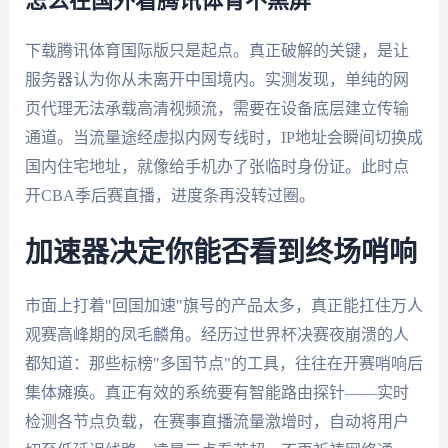
怎么在国外看腾讯体育不黑屏
下载腾讯体育国际版只是起点。真正破解的关键，是让
服务器认为你从未离开中国境内。实测发现，单纯的网
页代理无法承载高清视频流，需要在设备底层建立传输
通道。当流量途经虚拟内网专线时，IP地址会瞬间切换成
国内住宅地址，就像给手机办了张临时身份证。此时点
开CBA季后赛直播，进度条再没转过圈。
加速器决定你能否看到终场哨响
市面上打着"回国加速"旗号的产品太多，真正能扛住万人
观赛高峰期的凤毛麟角。经历过世界杯决赛夜崩溃的人
都知道：那些标榜"多国节点"的工具，往往在开赛哨响后
集体瘫痪。真正有效的系统要有智能路由探针——实时
检测各节点负载，在赛事直播流量激增时，自动将用户