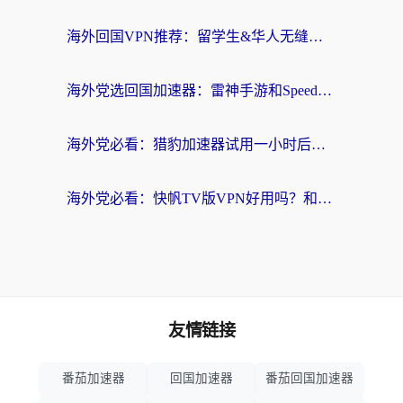
海外回国VPN推荐：留学生&华人无缝访问国内资源的实用指南
海外党选回国加速器：雷神手游和SpeedCN哪个好？附避坑指南
海外党必看：猎豹加速器试用一小时后，我终于找到无缝访问国内资源的正确姿势
海外党必看：快帆TV版VPN好用吗？和畅游VPN对比哪个回国效果更好？附实用选择指南
友情链接
番茄加速器
回国加速器
番茄回国加速器