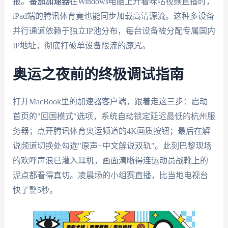
报。
番茄加速器
在Windows电脑上开着咪咕视频直播时，
iPad端的腾讯体育竟也能同步加载高清源流。这种多设备
并行通道依赖于独立IP池分布，每台设备被分配专属国内
IP地址，彻底打破单设备限流的魔咒。
奥运之夜前的终极调试指南
打开MacBook里的加速器客户端，跟着走这三步：启动
首页的"回国模式"选项，系统自动锁定延迟最低的杭州服
务器；点开腾讯体育奥运频道的4K画质按钮；最后在解
说频道切换处勾选"原声+中文解说双轨"。此刻巴黎现场
的欢呼声浪已灌入耳机，画面清晰得连运动员战靴上的
泥点都看得真切。凌晨场的小组赛直播，比当地电视台
快了整5秒。