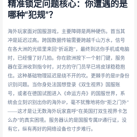
精准锁定问题核心：你遭遇的是
哪种“犯规”？
海外玩家面对国服游戏，主要障碍是两种硬伤。首当其
冲是延迟过高。跨国数据传输需要跨越千山万水，信号
在各大洲的光缆里来回“折返跑”，最终到达你手机或电脑
时，已经慢了好几拍。你在欧洲按下一个射门键，服务
器在亚洲收到指令时，对方的守门员早已将皮球稳稳抱
住。这种基础物理延迟是绕不开的坎。更棘手的是IP身份
识别问题。当你身处法国想登录《双生视界》国服账
号，或者在德国试图进入《命运方舟》的国服世界，系
统会立刻识别出你的海外IP，毫不犹豫地将你“拒之门外”
——这才是让无数海外玩家直呼“在英国打双生视界卡怎
么办”的真实困境。服务器认的是国服专属IP通行证，没
有它，纵有再好的网络设备也寸步难行。