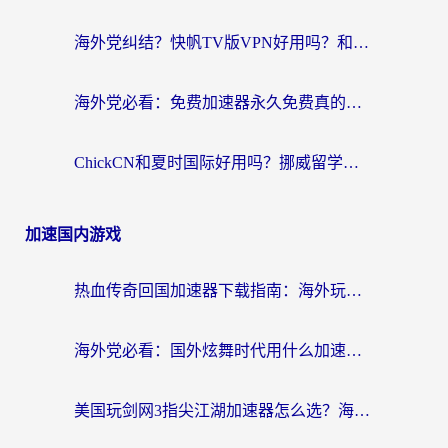
海外党纠结？快帆TV版VPN好用吗？和扇贝手游VPN对比哪个回国效果更好？
海外党必看：免费加速器永久免费真的存在吗？教你选对回国加速器无缝刷国内资源
ChickCN和夏时国际好用吗？挪威留学生亲测3款回国加速器，附穿梭和加速喵对比指南
加速国内游戏
热血传奇回国加速器下载指南：海外玩家如何流畅砍怪不卡顿？
海外党必看：国外炫舞时代用什么加速器比较好？解决延迟卡顿的终极方案
美国玩剑网3指尖江湖加速器怎么选？海外党亲测避坑指南