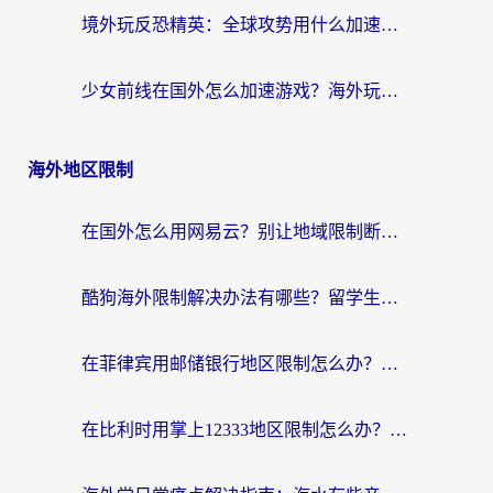
境外玩反恐精英：全球攻势用什么加速器？2026海外玩家亲测实用指南
少女前线在国外怎么加速游戏？海外玩家必看的国服游戏畅玩指南
海外地区限制
在国外怎么用网易云？别让地域限制断了你的中文歌单——附听书社交定位解决方案
酷狗海外限制解决办法有哪些？留学生亲测有效的回国加速指南
在菲律宾用邮储银行地区限制怎么办？海外华人必看的回国加速解决方案
在比利时用掌上12333地区限制怎么办？海外华人亲测有效的回国加速方案