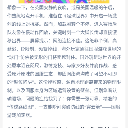
想象一下，在英国安静的夜晚，或是美国温暖的午后，
你熟练地点开手机，准备在《足球世界》中开启一场激
烈的线上对抗赛。然而，加载圈转个不停，进入赛场后
队友像在慢动作回放，关键时刻一个大脚长传却直接漂
移出界——屏幕提示：网络连接不佳。这绝非个例，高
延迟、IP限制、频繁掉线，海外玩家通往国服游戏世界的
“球门”仿佛被无形的门将死死封住。国外玩足球世界的好
处原本近在咫尺，激情竞技、与家乡好友并肩作战、感
受原汁原味的国服生态，却因网络鸿沟成了可望不可即
的“越位陷阱”。这份挫败感，源自地理距离带来的物理限
制，以及国服本身为区域运营设置的壁垒。但别急着认
输退场，问题的症结找到了：你需要一张可靠、精准的
“传球路线图”，一支能瞬间突破防线的“穿云箭”——国服
游戏加速器。