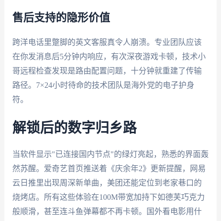
售后支持的隐形价值
跨洋电话里蹩脚的英文客服真令人崩溃。专业团队应该
在你发消息后5分钟内响应，有次深夜游戏卡顿，技术小
哥远程检查发现是路由配置问题，十分钟就重建了传输
路径。7×24小时待命的技术团队是海外党的电子护身
符。
解锁后的数字归乡路
当软件显示"已连接国内节点"的绿灯亮起，熟悉的界面轰
然苏醒。爱奇艺首页推送着《庆余年2》更新提醒，网易
云日推里出现周深新单曲，美团还能定位到老家巷口的
烧烤店。所有这些体验在100M带宽加持下如德芙巧克力
般顺滑，甚至连斗鱼弹幕都不再卡顿。国外看电影用什