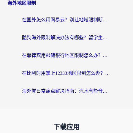
海外地区限制
在国外怎么用网易云？别让地域限制断了你的中文歌单——附听书社交定位解决方案
酷狗海外限制解决办法有哪些？留学生亲测有效的回国加速指南
在菲律宾用邮储银行地区限制怎么办？海外华人必看的回国加速解决方案
在比利时用掌上12333地区限制怎么办？海外华人亲测有效的回国加速方案
海外党日常痛点解决指南：汽水有些音乐在国外无法播放怎么办？
下载应用