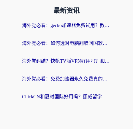
最新资讯
海外党必看：gecko加速器免费试用？教你选对回国加速器，无缝刷国内剧玩游戏
海外党必看：如何选对电脑翻墙回国软件，轻松解锁国内资源？
海外党纠结？快帆TV版VPN好用吗？和扇贝手游VPN对比哪个回国效果更好？
海外党必看：免费加速器永久免费真的存在吗？教你选对回国加速器无缝刷国内资源
ChickCN和夏时国际好用吗？挪威留学生亲测3款回国加速器，附穿梭和加速喵对比指南