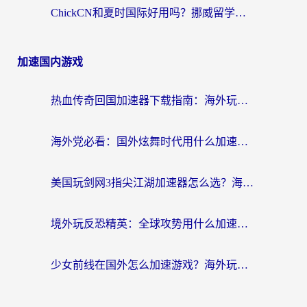
ChickCN和夏时国际好用吗？挪威留学生亲测3款回国加速器，附穿梭和加速喵对比指南
加速国内游戏
热血传奇回国加速器下载指南：海外玩家如何流畅砍怪不卡顿？
海外党必看：国外炫舞时代用什么加速器比较好？解决延迟卡顿的终极方案
美国玩剑网3指尖江湖加速器怎么选？海外党亲测避坑指南
境外玩反恐精英：全球攻势用什么加速器？2026海外玩家亲测实用指南
少女前线在国外怎么加速游戏？海外玩家必看的国服游戏畅玩指南