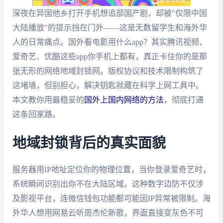
深夜在异国他乡打开手机想追部国产剧，却被"仅限中国
大陆播放"的提示挡在门外——这是无数留学生和海外华
人的日常痛点。国外看电影用什么app？其实腾讯视频、
爱奇艺、优酷这些app你手机上都有，真正卡住你的是那
张无形的网络地域封锁网。版权协议和技术限制构筑了
这堵墙，但别担心，解决钥匙就藏在科学上网工具中。
本文教你用最稳妥的
国外上国内网络的方法
，彻底打通
这条回家路。
地域封锁背后的真实面貌
服务器用IP地址定位你的物理位置，当你登录爱奇艺时，
系统瞬间识别出你不在大陆区域。这种数字边防不仅涉
及影视平台，连微信钱包功能都可能因IP异常被限制。海
外华人想用网易云听周杰伦新歌，界面直接变灰色不可