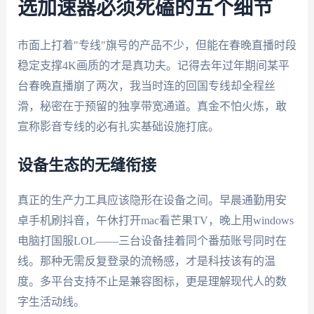
选加速器必须死磕的五个细节
市面上打着"专线"旗号的产品不少，但能在春晚直播时段
稳定支撑4K画质的才是真功夫。记得去年过年期间某平
台春晚直播崩了两次，我当时连的回国专线却全程丝
滑，秘密在于预留的独享带宽通道。真金不怕火炼，敢
宣称影音专线的必有扎实基础设施打底。
设备生态的无缝衔接
真正的生产力工具应该隐形在设备之间。早晨通勤用安
卓手机刷抖音，午休打开mac看芒果TV，晚上用windows
电脑打国服LOL——三台设备挂着同个番茄账号同时在
线。那种无需反复登录的流畅感，才是科技该有的温
度。多平台支持不止是兼容图标，更是理解现代人的数
字生活动线。