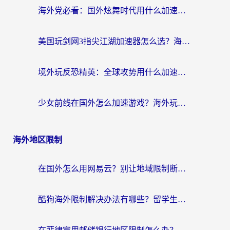
海外党必看：国外炫舞时代用什么加速器比较好？解决延迟卡顿的终极方案
美国玩剑网3指尖江湖加速器怎么选？海外党亲测避坑指南
境外玩反恐精英：全球攻势用什么加速器？2026海外玩家亲测实用指南
少女前线在国外怎么加速游戏？海外玩家必看的国服游戏畅玩指南
海外地区限制
在国外怎么用网易云？别让地域限制断了你的中文歌单——附听书社交定位解决方案
酷狗海外限制解决办法有哪些？留学生亲测有效的回国加速指南