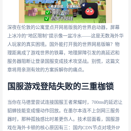
深夜在伦敦的公寓里点开网易版我的世界启动器，屏幕
上冰冷的"地区限制"提示像一盆冷水——这是无数海外华
人玩家的真实困境。国外能打开我的世界网易版嘛？物
理距离成了游戏世界的铁幕，地理屏障引发的高延迟和
服务器阻断让登录国服变成技术攻坚战。别慌，这篇文
章将用亲测有效的方案拆解你的痛点。
国服游戏登陆失败的三重枷锁
当你在马德里尝试连接国服王者荣耀时，700ms的延迟让
貂蝉技能变成慢动作回放。在墨尔本连不上剑网三服务
器时，那种孤独感比时差更伤人。技术层面看，国服游
戏在海外卡顿的核心原因有三：国内CDN节点对境外IP