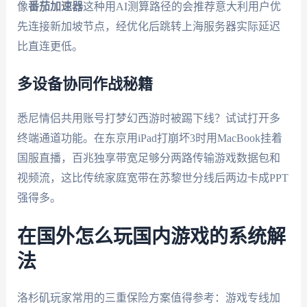
像
番茄加速器
这种用AI测算路径的会推荐意大利用户优
先连接新加坡节点，经优化后跳转上海服务器实际延迟
比直连更低。
多设备协同作战秘籍
悉尼情侣共用账号打梦幻西游时被踢下线？试试打开多
终端通道功能。在东京用iPad打崩坏3时用MacBook挂着
国服直播，百兆独享带宽足够分两路传输游戏数据包和
视频流，这比传统家庭宽带在苏黎世分线后两边卡成PPT
强得多。
在国外怎么玩国内游戏的系统解
法
洛杉矶玩家常用的三重保险方案值得参考：游戏专线加