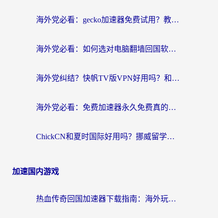
海外党必看：gecko加速器免费试用？教你选对回国加速器，无缝刷国内剧玩游戏
海外党必看：如何选对电脑翻墙回国软件，轻松解锁国内资源？
海外党纠结？快帆TV版VPN好用吗？和扇贝手游VPN对比哪个回国效果更好？
海外党必看：免费加速器永久免费真的存在吗？教你选对回国加速器无缝刷国内资源
ChickCN和夏时国际好用吗？挪威留学生亲测3款回国加速器，附穿梭和加速喵对比指南
加速国内游戏
热血传奇回国加速器下载指南：海外玩家如何流畅砍怪不卡顿？