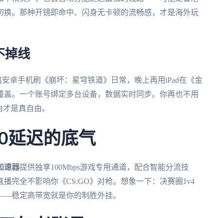
切换。那种开镜即命中、闪身无卡顿的流畅感，才是海外玩
不掉线
掏出安卓手机刷《崩坏：星穹铁道》日常，晚上再用iPad在《金
覆盖。一个账号绑定多台设备，数据实时同步。你再也不用
由才是真自由。
0延迟的底气
加速器
提供独享100Mbps游戏专用通道，配合智能分流技
完全不影响你《CS:GO》对枪。想象一下：决赛圈1v4
——稳定高带宽就是你的制胜外挂。