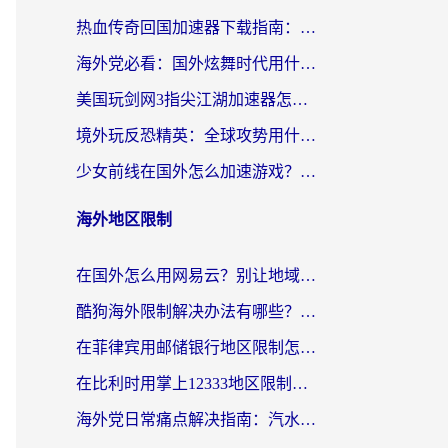
热血传奇回国加速器下载指南：海外玩家如何流畅砍怪不卡顿？
海外党必看：国外炫舞时代用什么加速器比较好？解决延迟卡顿的终极方案
美国玩剑网3指尖江湖加速器怎么选？海外党亲测避坑指南
境外玩反恐精英：全球攻势用什么加速器？2026海外玩家亲测实用指南
少女前线在国外怎么加速游戏？海外玩家必看的国服游戏畅玩指南
海外地区限制
在国外怎么用网易云？别让地域限制断了你的中文歌单——附听书社交定位解决方案
酷狗海外限制解决办法有哪些？留学生亲测有效的回国加速指南
在菲律宾用邮储银行地区限制怎么办？海外华人必看的回国加速解决方案
在比利时用掌上12333地区限制怎么办？海外华人亲测有效的回国加速方案
海外党日常痛点解决指南：汽水有些音乐在国外无法播放怎么办？