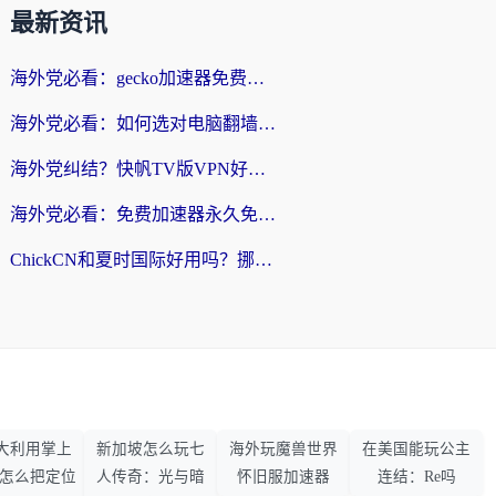
最新资讯
海外党必看：gecko加速器免费试用？教你选对回国加速器，无缝刷国内剧玩游戏
海外党必看：如何选对电脑翻墙回国软件，轻松解锁国内资源？
海外党纠结？快帆TV版VPN好用吗？和扇贝手游VPN对比哪个回国效果更好？
海外党必看：免费加速器永久免费真的存在吗？教你选对回国加速器无缝刷国内资源
ChickCN和夏时国际好用吗？挪威留学生亲测3款回国加速器，附穿梭和加速喵对比指南
大利用掌上
新加坡怎么玩七
海外玩魔兽世界
在美国能玩公主
33怎么把定位
人传奇：光与暗
怀旧服加速器
连结：Re吗