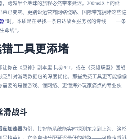
，跨越半个地球的旅程必然带来延迟。200ms以上的延
屏幕已变灰。更别说运营商网络绕路、国际带宽拥堵这些隐
器
”时，本质是在寻找一条直达故乡服务器的专线——一条
生命线”。
选错工具更添堵
让你在《原神》副本里卡成PPT，或在《英雄联盟》团战
，缺乏针对游戏数据包的深度优化。那些免费工具更可能偷偷
你需要的是懂游戏、懂网络、更懂海外玩家痛点的专业伙
丝滑战斗
番茄加速器
为例，其智能系统能实时探测东京到上海、洛杉
和平精英》，它会自动分配延迟最低的线路——可能走香港