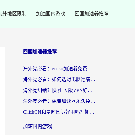
海外地区限制
加速国内游戏
回国加速器推荐
回国加速器推荐
海外党必看：gecko加速器免费试用？教你选对回国加速器，无缝刷国内剧玩游戏
海外党必看：如何选对电脑翻墙回国软件，轻松解锁国内资源？
海外党纠结？快帆TV版VPN好用吗？和扇贝手游VPN对比哪个回国效果更好？
海外党必看：免费加速器永久免费真的存在吗？教你选对回国加速器无缝刷国内资源
ChickCN和夏时国际好用吗？挪威留学生亲测3款回国加速器，附穿梭和加速喵对比指南
加速国内游戏