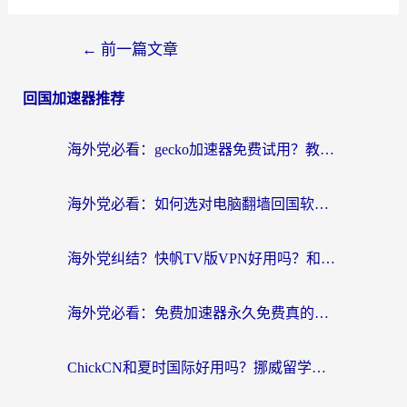
←
前一篇文章
回国加速器推荐
海外党必看：gecko加速器免费试用？教你选对回国加速器，无缝刷国内剧玩游戏
海外党必看：如何选对电脑翻墙回国软件，轻松解锁国内资源？
海外党纠结？快帆TV版VPN好用吗？和扇贝手游VPN对比哪个回国效果更好？
海外党必看：免费加速器永久免费真的存在吗？教你选对回国加速器无缝刷国内资源
ChickCN和夏时国际好用吗？挪威留学生亲测3款回国加速器，附穿梭和加速喵对比指南