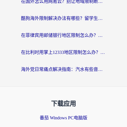
在国外怎么用网易云？别让地域限制断了你的中文歌单——附听书社交定位解决方案
酷狗海外限制解决办法有哪些？留学生亲测有效的回国加速指南
在菲律宾用邮储银行地区限制怎么办？海外华人必看的回国加速解决方案
在比利时用掌上12333地区限制怎么办？海外华人亲测有效的回国加速方案
海外党日常痛点解决指南：汽水有些音乐在国外无法播放怎么办？
下载应用
番茄 Windows PC电脑版