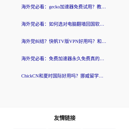
海外党必看：gecko加速器免费试用？教你选对回国加速器，无缝刷国内剧玩游戏
海外党必看：如何选对电脑翻墙回国软件，轻松解锁国内资源？
海外党纠结？快帆TV版VPN好用吗？和扇贝手游VPN对比哪个回国效果更好？
海外党必看：免费加速器永久免费真的存在吗？教你选对回国加速器无缝刷国内资源
ChickCN和夏时国际好用吗？挪威留学生亲测3款回国加速器，附穿梭和加速喵对比指南
友情链接