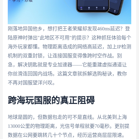
刚落地异国他乡，想打把王者荣耀却发现460ms延迟？登
陆原神时弹出"此地区不可用"的提示？这种抓狂体验每个
海外玩家都懂。物理距离造成的网络高延迟，加上IP检测
机制的双重封锁，让连接国服变得像跨时空作战。别
急，解决钥匙就是专业加速器——它能重建虚拟通道让
你丝滑连回国内战场。这篇文章就拆解选购秘诀，教你
不再对国服望洋兴叹。
跨海玩国服的真正阻碍
地球是圆的，但数据包走的可不是直线。从北美到上海
13000公里的物理距离，光信号单程就要70毫秒。更别提
数据在公网要跳转几十个节点，经历运营商层层限速。