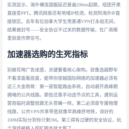
实测显示，海外裸连国服延迟普遍200ms起跳，组团开黑
直接变PPT。腾讯网易还有地域IP检测，检测到海外IP直
接锁区。去年有位加拿大学生用普通VPN打永劫无间，
结果被封号——安全协议不过关的数据传输，在厂商眼
里就是作弊信号。
加速器选购的生死指标
别被花哨广告迷惑，关键要看核心架构。就像选越野车
不看漆面看底盘，能带你穿越国际网络的加速器必须有
这三大金刚骨：第一是智能路由系统，自动避开高峰期
拥堵的公共线路。那些还靠手动选节点的工具，遇到运
营商临时调整就跟无头苍蝇一样。第二必须是专属物理
线路，公共VPN共享带宽就像早高峰挤地铁，说好的
100M实际分到你只剩3M。第三得有过硬的安全协议，玩
个游戏被植入挖矿脚本就太冤了。