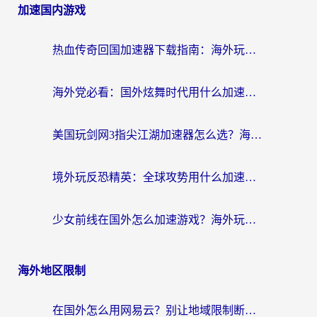
加速国内游戏
热血传奇回国加速器下载指南：海外玩家如何流畅砍怪不卡顿？
海外党必看：国外炫舞时代用什么加速器比较好？解决延迟卡顿的终极方案
美国玩剑网3指尖江湖加速器怎么选？海外党亲测避坑指南
境外玩反恐精英：全球攻势用什么加速器？2026海外玩家亲测实用指南
少女前线在国外怎么加速游戏？海外玩家必看的国服游戏畅玩指南
海外地区限制
在国外怎么用网易云？别让地域限制断了你的中文歌单——附听书社交定位解决方案