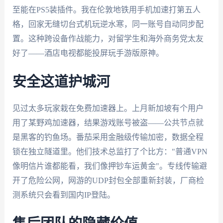
至能在PS5装插件。我在伦敦地铁用手机加速打第五人
格，回家无缝切台式机玩逆水寒，同一账号自动同步配
置。这种跨设备作战能力，对留学生和海外商务党太友
好了——酒店电视都能投屏玩手游版原神。
安全这道护城河
见过太多玩家栽在免费加速器上。上月新加坡有个用户
用了某野鸡加速器，结果游戏账号被盗——公共节点就
是黑客的钓鱼场。番茄采用金融级传输加密，数据全程
锁在独立隧道里。他们技术总监打了个比方："普通VPN
像明信片谁都能看，我们像押钞车运黄金"。专线传输避
开了危险公网，网游的UDP封包全部重新封装，厂商检
测系统只会看到国内IP登陆。