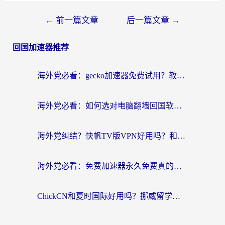
←
前一篇文章
后一篇文章
→
回国加速器推荐
海外党必看：gecko加速器免费试用？教你选对回国加速器，无缝刷国内剧玩游戏
海外党必看：如何选对电脑翻墙回国软件，轻松解锁国内资源？
海外党纠结？快帆TV版VPN好用吗？和扇贝手游VPN对比哪个回国效果更好？
海外党必看：免费加速器永久免费真的存在吗？教你选对回国加速器无缝刷国内资源
ChickCN和夏时国际好用吗？挪威留学生亲测3款回国加速器，附穿梭和加速喵对比指南