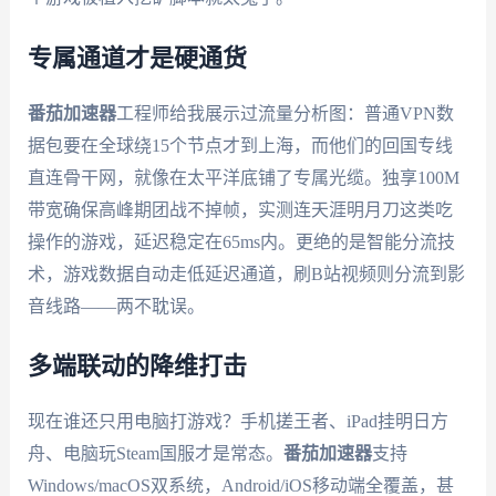
专属通道才是硬通货
番茄加速器
工程师给我展示过流量分析图：普通VPN数
据包要在全球绕15个节点才到上海，而他们的回国专线
直连骨干网，就像在太平洋底铺了专属光缆。独享100M
带宽确保高峰期团战不掉帧，实测连天涯明月刀这类吃
操作的游戏，延迟稳定在65ms内。更绝的是智能分流技
术，游戏数据自动走低延迟通道，刷B站视频则分流到影
音线路——两不耽误。
多端联动的降维打击
现在谁还只用电脑打游戏？手机搓王者、iPad挂明日方
舟、电脑玩Steam国服才是常态。
番茄加速器
支持
Windows/macOS双系统，Android/iOS移动端全覆盖，甚