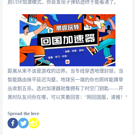
启UDP加速模式，你会发现子弹轨迹终于能看清了。
距离从来不该是游戏的边界。当专线穿透地理封锁，当
智能路由抹平延迟沟壑，地球另一端的你也照样能蹲草
丛收割五杀。选对加速器就像拥有了时空门钥匙——开
黑时队友问你在哪，可以笑着回答："刚回国服，速推！"
Spread the love