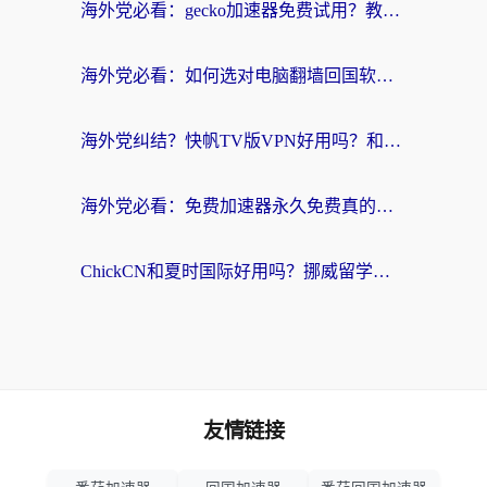
海外党必看：gecko加速器免费试用？教你选对回国加速器，无缝刷国内剧玩游戏
海外党必看：如何选对电脑翻墙回国软件，轻松解锁国内资源？
海外党纠结？快帆TV版VPN好用吗？和扇贝手游VPN对比哪个回国效果更好？
海外党必看：免费加速器永久免费真的存在吗？教你选对回国加速器无缝刷国内资源
ChickCN和夏时国际好用吗？挪威留学生亲测3款回国加速器，附穿梭和加速喵对比指南
友情链接