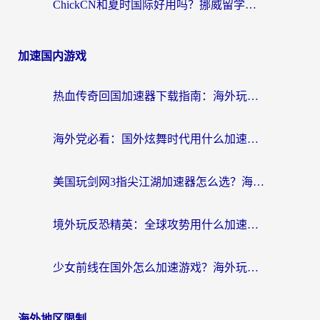
ChickCN和夏时国际好用吗？挪威留学生亲测3款回国加速器，附穿梭和加速喵对比指南
加速国内游戏
热血传奇回国加速器下载指南：海外玩家如何流畅砍怪不卡顿？
海外党必看：国外炫舞时代用什么加速器比较好？解决延迟卡顿的终极方案
美国玩剑网3指尖江湖加速器怎么选？海外党亲测避坑指南
境外玩反恐精英：全球攻势用什么加速器？2026海外玩家亲测实用指南
少女前线在国外怎么加速游戏？海外玩家必看的国服游戏畅玩指南
海外地区限制