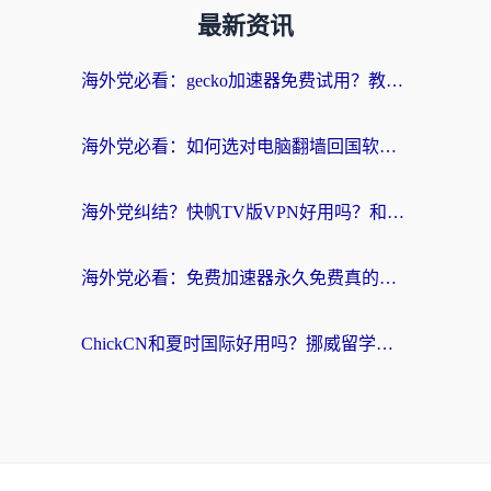
最新资讯
海外党必看：gecko加速器免费试用？教你选对回国加速器，无缝刷国内剧玩游戏
海外党必看：如何选对电脑翻墙回国软件，轻松解锁国内资源？
海外党纠结？快帆TV版VPN好用吗？和扇贝手游VPN对比哪个回国效果更好？
海外党必看：免费加速器永久免费真的存在吗？教你选对回国加速器无缝刷国内资源
ChickCN和夏时国际好用吗？挪威留学生亲测3款回国加速器，附穿梭和加速喵对比指南