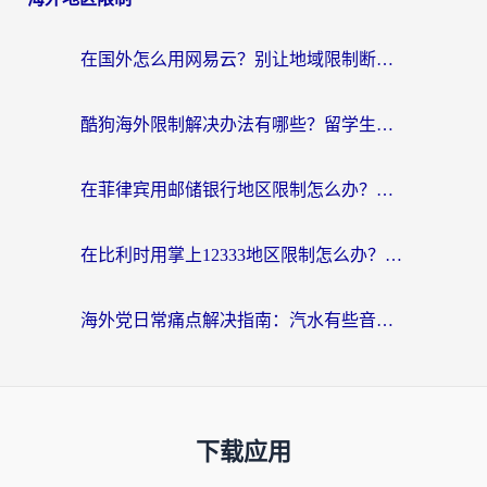
在国外怎么用网易云？别让地域限制断了你的中文歌单——附听书社交定位解决方案
酷狗海外限制解决办法有哪些？留学生亲测有效的回国加速指南
在菲律宾用邮储银行地区限制怎么办？海外华人必看的回国加速解决方案
在比利时用掌上12333地区限制怎么办？海外华人亲测有效的回国加速方案
海外党日常痛点解决指南：汽水有些音乐在国外无法播放怎么办？
下载应用