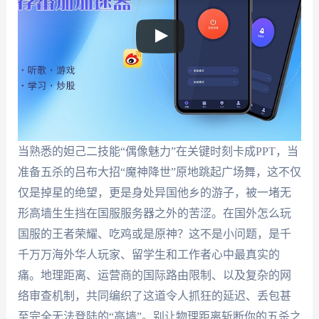
当熟悉的妲己二技能“偶像魅力”在关键时刻卡成PPT，当
准备五杀的吕布大招“魔神降世”原地跳起广场舞，这不仅
仅是掉星的绝望，更是身处异国他乡的游子，被一堵无
形高墙生生挡在国服服务器之外的苦涩。在国外怎么玩
国服的王者荣耀、吃鸡或是原神？这不是小问题，是千
千万万海外华人玩家、留学生和工作者心中最真实的
痛。地理距离、运营商的国际路由限制、以及复杂的网
络审查机制，共同编织了这道令人抓狂的延迟、丢包甚
至完全无法登陆的“高墙”。别让物理距离斩断你的五杀之