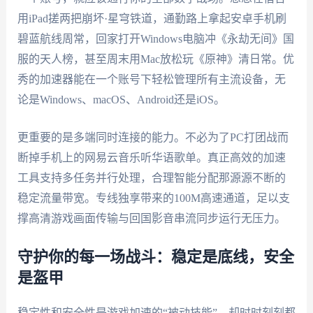
用iPad搓两把崩坏·星穹铁道，通勤路上拿起安卓手机刷
碧蓝航线周常，回家打开Windows电脑冲《永劫无间》国
服的天人榜，甚至周末用Mac放松玩《原神》清日常。优
秀的加速器能在一个账号下轻松管理所有主流设备，无
论是Windows、macOS、Android还是iOS。
更重要的是多端同时连接的能力。不必为了PC打团战而
断掉手机上的网易云音乐听华语歌单。真正高效的加速
工具支持多任务并行处理，合理智能分配那源源不断的
稳定流量带宽。专线独享带来的100M高速通道，足以支
撑高清游戏画面传输与回国影音串流同步运行无压力。
守护你的每一场战斗：稳定是底线，安全
是盔甲
稳定性和安全性是游戏加速的“被动技能”，却时时刻刻都