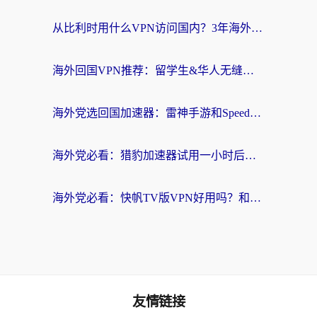
从比利时用什么VPN访问国内？3年海外党亲测有效的无缝回国上网指南
海外回国VPN推荐：留学生&华人无缝访问国内资源的实用指南
海外党选回国加速器：雷神手游和SpeedCN哪个好？附避坑指南
海外党必看：猎豹加速器试用一小时后，我终于找到无缝访问国内资源的正确姿势
海外党必看：快帆TV版VPN好用吗？和畅游VPN对比哪个回国效果更好？附实用选择指南
友情链接