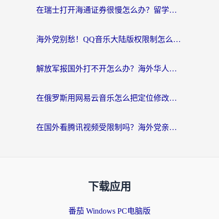
在瑞士打开海通证券很慢怎么办？留学生&海外华人的回国加速全攻略
海外党别愁！QQ音乐大陆版权限制怎么破？附咪咕视频、B站地区限制解除全攻略
解放军报国外打不开怎么办？海外华人必备回国加速指南，看奥运拳击、听酷狗音乐全搞定
在俄罗斯用网易云音乐怎么把定位修改到中国国内？海外党听歌自由的钥匙找到了
在国外看腾讯视频受限制吗？海外党亲测有效的回国加速器选择指南
下载应用
番茄 Windows PC电脑版