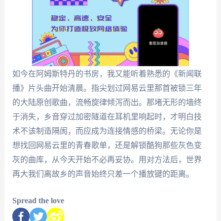
如今在阿姆斯特丹的书房，我又能听着熟悉的《新闻联
播》片头曲开始清晨。指尖划过网易云里那首被锁三年
的大陆原创歌曲，流畅旋律倾泻而出。那堵无形的墙终
于消失，乡音穿过加密隧道在耳机里响起时，才明白技
术不该制造隔阂，而应成为连接情感的桥梁。无论你是
想找回网易云里的青春歌单，还是解锁酷狗那些灰色变
灰的曲库，从今天开始不必再妥协。用对方法后，世界
再大我们离故乡的声音始终只差一个播放键的距离。
Spread the love