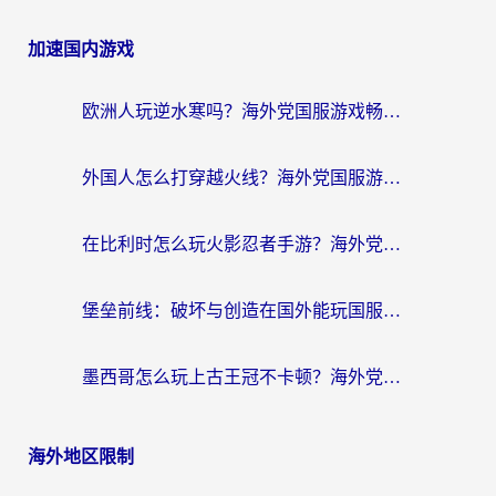
加速国内游戏
欧洲人玩逆水寒吗？海外党国服游戏畅玩终极指南（附低延迟秘籍）
外国人怎么打穿越火线？海外党国服游戏加速器终极攻略（附3大热门游戏解决方案）
在比利时怎么玩火影忍者手游？海外党亲测有效的国服游戏加速指南
堡垒前线：破坏与创造在国外能玩国服吗？海外玩家国服畅玩终极指南
墨西哥怎么玩上古王冠不卡顿？海外党国服游戏加速器选择全攻略
海外地区限制