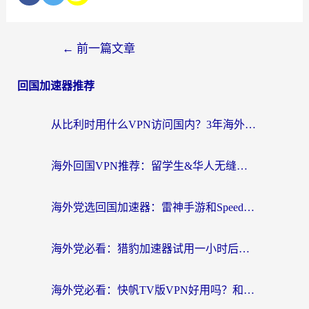
←
前一篇文章
回国加速器推荐
从比利时用什么VPN访问国内？3年海外党亲测有效的无缝回国上网指南
海外回国VPN推荐：留学生&华人无缝访问国内资源的实用指南
海外党选回国加速器：雷神手游和SpeedCN哪个好？附避坑指南
海外党必看：猎豹加速器试用一小时后，我终于找到无缝访问国内资源的正确姿势
海外党必看：快帆TV版VPN好用吗？和畅游VPN对比哪个回国效果更好？附实用选择指南