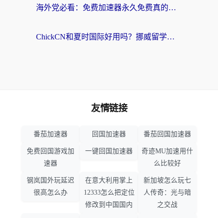
海外党必看：免费加速器永久免费真的存在吗？教你选对回国加速器无缝刷国内资源
ChickCN和夏时国际好用吗？挪威留学生亲测3款回国加速器，附穿梭和加速喵对比指南
友情链接
番茄加速器
回国加速器
番茄回国加速器
免费回国游戏加
一键回国加速器
奇迹MU加速用什
速器
么比较好
钢岚国外玩延迟
在意大利用掌上
新加坡怎么玩七
很高怎么办
12333怎么把定位
人传奇：光与暗
修改到中国国内
之交战