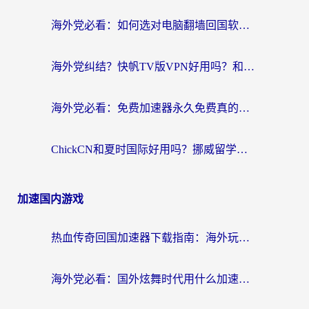
海外党必看：如何选对电脑翻墙回国软件，轻松解锁国内资源？
海外党纠结？快帆TV版VPN好用吗？和扇贝手游VPN对比哪个回国效果更好？
海外党必看：免费加速器永久免费真的存在吗？教你选对回国加速器无缝刷国内资源
ChickCN和夏时国际好用吗？挪威留学生亲测3款回国加速器，附穿梭和加速喵对比指南
加速国内游戏
热血传奇回国加速器下载指南：海外玩家如何流畅砍怪不卡顿？
海外党必看：国外炫舞时代用什么加速器比较好？解决延迟卡顿的终极方案