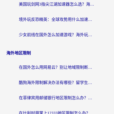
美国玩剑网3指尖江湖加速器怎么选？海外党亲测避坑指南
境外玩反恐精英：全球攻势用什么加速器？2026海外玩家亲测实用指南
少女前线在国外怎么加速游戏？海外玩家必看的国服游戏畅玩指南
海外地区限制
在国外怎么用网易云？别让地域限制断了你的中文歌单——附听书社交定位解决方案
酷狗海外限制解决办法有哪些？留学生亲测有效的回国加速指南
在菲律宾用邮储银行地区限制怎么办？海外华人必看的回国加速解决方案
在比利时用掌上12333地区限制怎么办？海外华人亲测有效的回国加速方案