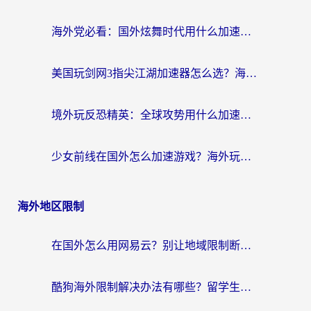
海外党必看：国外炫舞时代用什么加速器比较好？解决延迟卡顿的终极方案
美国玩剑网3指尖江湖加速器怎么选？海外党亲测避坑指南
境外玩反恐精英：全球攻势用什么加速器？2026海外玩家亲测实用指南
少女前线在国外怎么加速游戏？海外玩家必看的国服游戏畅玩指南
海外地区限制
在国外怎么用网易云？别让地域限制断了你的中文歌单——附听书社交定位解决方案
酷狗海外限制解决办法有哪些？留学生亲测有效的回国加速指南