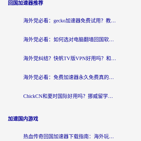
回国加速器推荐
海外党必看：gecko加速器免费试用？教你选对回国加速器，无缝刷国内剧玩游戏
海外党必看：如何选对电脑翻墙回国软件，轻松解锁国内资源？
海外党纠结？快帆TV版VPN好用吗？和扇贝手游VPN对比哪个回国效果更好？
海外党必看：免费加速器永久免费真的存在吗？教你选对回国加速器无缝刷国内资源
ChickCN和夏时国际好用吗？挪威留学生亲测3款回国加速器，附穿梭和加速喵对比指南
加速国内游戏
热血传奇回国加速器下载指南：海外玩家如何流畅砍怪不卡顿？