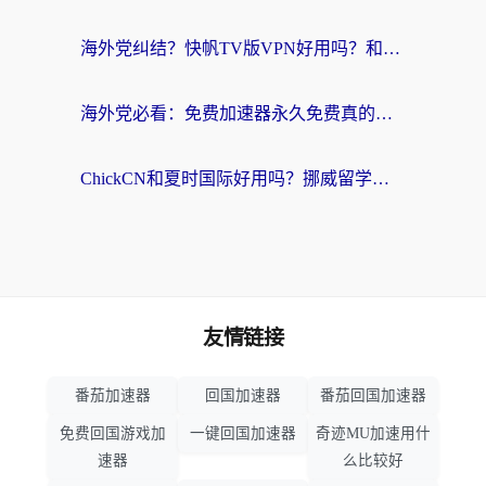
海外党纠结？快帆TV版VPN好用吗？和扇贝手游VPN对比哪个回国效果更好？
海外党必看：免费加速器永久免费真的存在吗？教你选对回国加速器无缝刷国内资源
ChickCN和夏时国际好用吗？挪威留学生亲测3款回国加速器，附穿梭和加速喵对比指南
友情链接
番茄加速器
回国加速器
番茄回国加速器
免费回国游戏加
一键回国加速器
奇迹MU加速用什
速器
么比较好