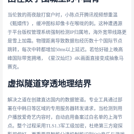
当伦敦的雨夜敲打窗户时，小陈点开腾讯视频想重温
《甄嬛传》，缓冲图标却像卡在喉咙的刺。这种遭遇源
于平台版权管理系统强制检测IP归属地，海外宽带线路更
是雪上加霜。物理距离导致数据包经历数十个国际节点
跳转，每次中转都增加50ms以上延迟。若恰好碰上晚高
峰国际带宽拥堵，《星汉灿烂》4K画面直接变成抽象马
赛克。
虚拟隧道穿透地理结界
解决之道在创建直达国内的数据管道。专业工具通过部
署在中韩日等区域的专用服务器转发请求，当检测到用
户播放爱奇艺内容时，自动启用备案过白名单的上海节
点。整个过程采用TLS1.3军工级加密，杜绝第三方窥探