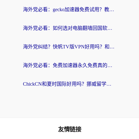
海外党必看：gecko加速器免费试用？教你选对回国加速器，无缝刷国内剧玩游戏
海外党必看：如何选对电脑翻墙回国软件，轻松解锁国内资源？
海外党纠结？快帆TV版VPN好用吗？和扇贝手游VPN对比哪个回国效果更好？
海外党必看：免费加速器永久免费真的存在吗？教你选对回国加速器无缝刷国内资源
ChickCN和夏时国际好用吗？挪威留学生亲测3款回国加速器，附穿梭和加速喵对比指南
友情链接