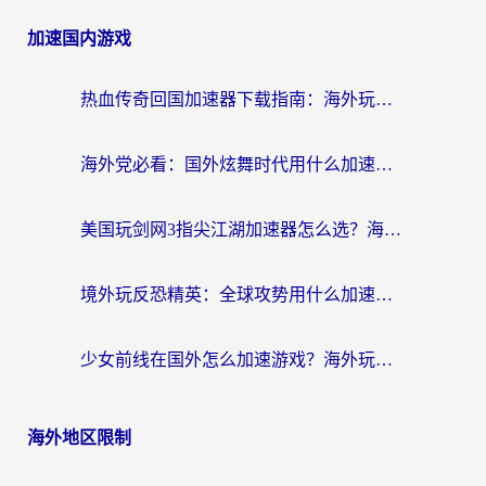
加速国内游戏
热血传奇回国加速器下载指南：海外玩家如何流畅砍怪不卡顿？
海外党必看：国外炫舞时代用什么加速器比较好？解决延迟卡顿的终极方案
美国玩剑网3指尖江湖加速器怎么选？海外党亲测避坑指南
境外玩反恐精英：全球攻势用什么加速器？2026海外玩家亲测实用指南
少女前线在国外怎么加速游戏？海外玩家必看的国服游戏畅玩指南
海外地区限制