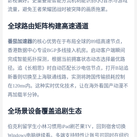
影视偏好。更重要是智能分流机制能识别QQ音乐与游戏
流量，避免王者荣耀团战时被突降的画质拖累。
全球路由矩阵构建高速通道
番茄加速器
的核心优势在于布局全球的89组高速节点，
香港数据中心专设BGP多线接入机房。启动客户端瞬间
完成智能拓扑探测，根据当前拥塞状态动态选择最优路
径。追《长相思》时自动匹配长沙电信节点，打开B站追
新番则切换至上海联通线路，实测将跨国传输损耗控制
在120ms内。这种实时优化技术，让在海外看国产动漫不
再加载半分钟。
全场景设备覆盖追剧生态
伯克利留学生小林习惯用iPad刷芒果TV，回到宿舍切换
Windows电脑继续看。多端支持特性让账号可同时在纽约