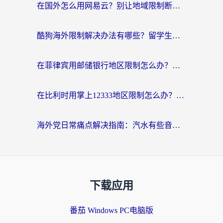
在国外怎么用网易云？别让地域限制断了你的中文歌单——附听书社交定位解决方案
酷狗海外限制解决办法有哪些？留学生亲测有效的回国加速指南
在菲律宾用邮储银行地区限制怎么办？海外华人必看的回国加速解决方案
在比利时用掌上12333地区限制怎么办？海外华人亲测有效的回国加速方案
海外党日常痛点解决指南：汽水有些音乐在国外无法播放怎么办？
下载应用
番茄 Windows PC电脑版