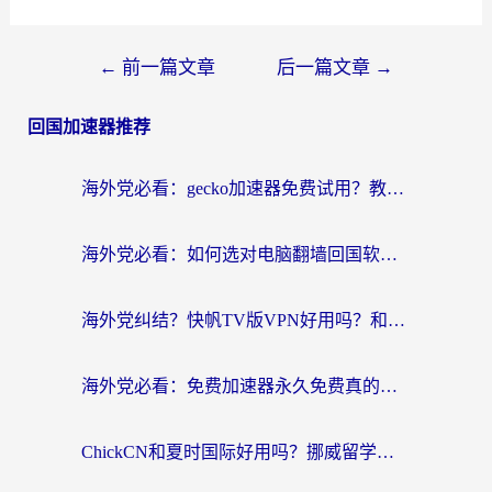
←
前一篇文章
后一篇文章
→
回国加速器推荐
海外党必看：gecko加速器免费试用？教你选对回国加速器，无缝刷国内剧玩游戏
海外党必看：如何选对电脑翻墙回国软件，轻松解锁国内资源？
海外党纠结？快帆TV版VPN好用吗？和扇贝手游VPN对比哪个回国效果更好？
海外党必看：免费加速器永久免费真的存在吗？教你选对回国加速器无缝刷国内资源
ChickCN和夏时国际好用吗？挪威留学生亲测3款回国加速器，附穿梭和加速喵对比指南