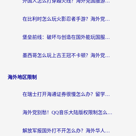
外国人怎么打穿越火线？海外党国服游戏加速器终极攻略（附3大热门游戏解决方案）
在比利时怎么玩火影忍者手游？海外党亲测有效的国服游戏加速指南
堡垒前线：破坏与创造在国外能玩国服吗？海外玩家国服畅玩终极指南
墨西哥怎么玩上古王冠不卡顿？海外党国服游戏加速器选择全攻略
海外地区限制
在瑞士打开海通证券很慢怎么办？留学生&海外华人的回国加速全攻略
海外党别愁！QQ音乐大陆版权限制怎么破？附咪咕视频、B站地区限制解除全攻略
解放军报国外打不开怎么办？海外华人必备回国加速指南，看奥运拳击、听酷狗音乐全搞定