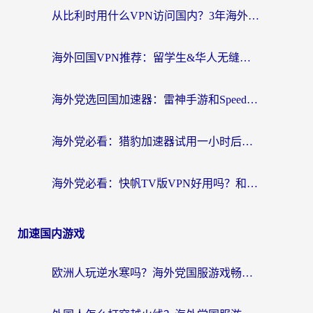
从比利时用什么VPN访问国内？3年海外党亲测有效的无缝回国上网指南
海外回国VPN推荐：留学生&华人无缝访问国内资源的实用指南
海外党选回国加速器：雷神手游和SpeedCN哪个好？附避坑指南
海外党必看：猎豹加速器试用一小时后，我终于找到无缝访问国内资源的正确姿势
海外党必看：快帆TV版VPN好用吗？和畅游VPN对比哪个回国效果更好？附实用选择指南
加速国内游戏
欧洲人玩逆水寒吗？海外党国服游戏畅玩终极指南（附低延迟秘籍）