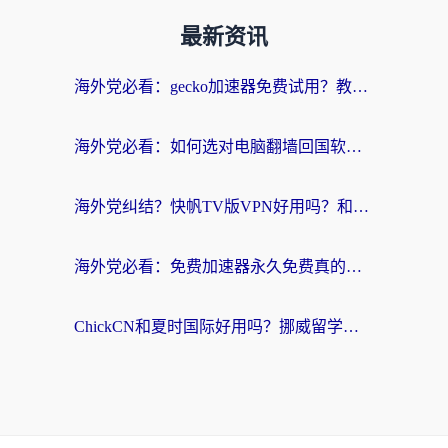
最新资讯
海外党必看：gecko加速器免费试用？教你选对回国加速器，无缝刷国内剧玩游戏
海外党必看：如何选对电脑翻墙回国软件，轻松解锁国内资源？
海外党纠结？快帆TV版VPN好用吗？和扇贝手游VPN对比哪个回国效果更好？
海外党必看：免费加速器永久免费真的存在吗？教你选对回国加速器无缝刷国内资源
ChickCN和夏时国际好用吗？挪威留学生亲测3款回国加速器，附穿梭和加速喵对比指南