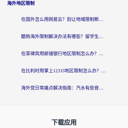
海外地区限制
在国外怎么用网易云？别让地域限制断了你的中文歌单——附听书社交定位解决方案
酷狗海外限制解决办法有哪些？留学生亲测有效的回国加速指南
在菲律宾用邮储银行地区限制怎么办？海外华人必看的回国加速解决方案
在比利时用掌上12333地区限制怎么办？海外华人亲测有效的回国加速方案
海外党日常痛点解决指南：汽水有些音乐在国外无法播放怎么办？
下载应用