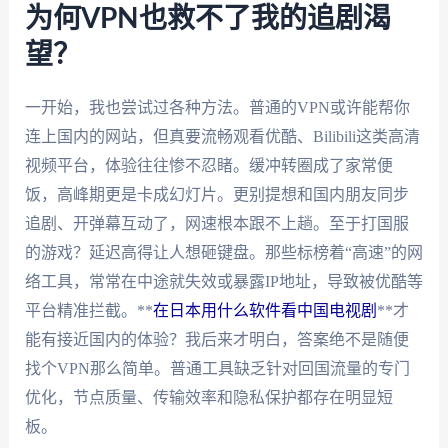
为何VPN也救不了我的追剧渴
望？
一开始，我也尝试过各种方法。普通的VPN或许能帮你
连上国内的网站，但真要流畅观看优酷、Bilibili这类高清
视频平台，体验往往惨不忍睹。缓冲转圈成了家常便
饭，高峰期更是卡成幻灯片。更别提想和国内朋友同步
追剧、开弹幕互动了，网速根本跟不上趟。至于打国服
的游戏？延迟高得让人想砸键盘。那些标榜着“高速”的网
络工具，常常在中途就失效或暴露IP地址，导致被优酷等
平台精准拦截。**
在日本用什么软件看中国电视剧
**才
能有接近国内的体验？我后来才明白，答案绝不是随便
找个VPN那么简单。普通工具缺乏针对回国流量的专门
优化，节点质量、传输效率和隐私保护都存在明显短
板。