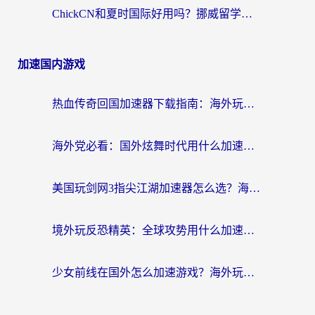
ChickCN和夏时国际好用吗？挪威留学生亲测3款回国加速器，附穿梭和加速喵对比指南
加速国内游戏
热血传奇回国加速器下载指南：海外玩家如何流畅砍怪不卡顿？
海外党必看：国外炫舞时代用什么加速器比较好？解决延迟卡顿的终极方案
美国玩剑网3指尖江湖加速器怎么选？海外党亲测避坑指南
境外玩反恐精英：全球攻势用什么加速器？2026海外玩家亲测实用指南
少女前线在国外怎么加速游戏？海外玩家必看的国服游戏畅玩指南