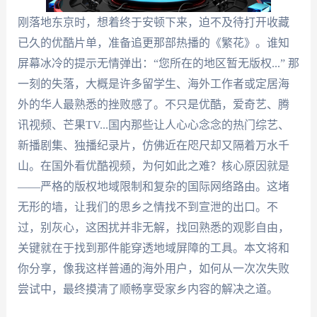
刚落地东京时，想着终于安顿下来，迫不及待打开收藏
已久的优酷片单，准备追更那部热播的《繁花》。谁知
屏幕冰冷的提示无情弹出：“您所在的地区暂无版权...” 那
一刻的失落，大概是许多留学生、海外工作者或定居海
外的华人最熟悉的挫败感了。不只是优酷，爱奇艺、腾
讯视频、芒果TV...国内那些让人心心念念的热门综艺、
新播剧集、独播纪录片，仿佛近在咫尺却又隔着万水千
山。在国外看优酷视频，为何如此之难？核心原因就是
——严格的版权地域限制和复杂的国际网络路由。这堵
无形的墙，让我们的思乡之情找不到宣泄的出口。不
过，别灰心，这困扰并非无解，找回熟悉的观影自由，
关键就在于找到那件能穿透地域屏障的工具。本文将和
你分享，像我这样普通的海外用户，如何从一次次失败
尝试中，最终摸清了顺畅享受家乡内容的解决之道。