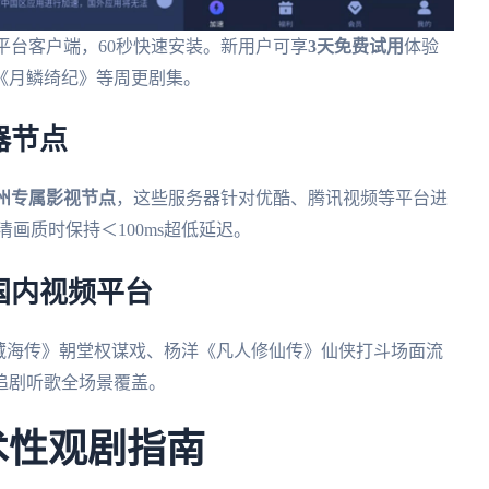
roid全平台客户端，60秒快速安装。新用户可享
3天免费试用
体验
《月鳞绮纪》等周更剧集。
器节点
广州专属影视节点
，这些服务器针对优酷、腾讯视频等平台进
画质时保持＜100ms超低延迟。
国内视频平台
战《藏海传》朝堂权谋戏、杨洋《凡人修仙传》仙侠打斗场面流
追剧听歌全场景覆盖。
术性观剧指南