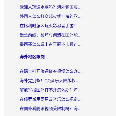
欧洲人玩逆水寒吗？海外党国服游戏畅玩终极指南（附低延迟秘籍）
外国人怎么打穿越火线？海外党国服游戏加速器终极攻略（附3大热门游戏解决方案）
在比利时怎么玩火影忍者手游？海外党亲测有效的国服游戏加速指南
堡垒前线：破坏与创造在国外能玩国服吗？海外玩家国服畅玩终极指南
墨西哥怎么玩上古王冠不卡顿？海外党国服游戏加速器选择全攻略
海外地区限制
在瑞士打开海通证券很慢怎么办？留学生&海外华人的回国加速全攻略
海外党别愁！QQ音乐大陆版权限制怎么破？附咪咕视频、B站地区限制解除全攻略
解放军报国外打不开怎么办？海外华人必备回国加速指南，看奥运拳击、听酷狗音乐全搞定
在俄罗斯用网易云音乐怎么把定位修改到中国国内？海外党听歌自由的钥匙找到了
在国外看腾讯视频受限制吗？海外党亲测有效的回国加速器选择指南