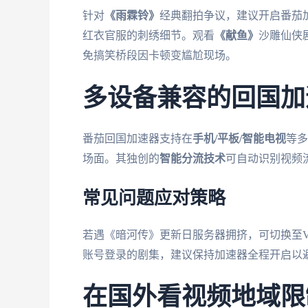
针对
《雨霖铃》
经典翻拍争议，建议开启番茄加
红衣官服的刺绣细节。观看
《献鱼》
沙雕仙侠
免搞笑桥段因卡顿变尴尬现场。
多设备兼容的回国加
番茄回国加速器支持在
手机/平板/智能电视
等多
场面。其独创的
智能分流技术
可自动识别视频
常见问题应对策略
若遇《暗河传》更新日服务器拥挤，可切换至VI
账号登录的剧集，建议保持加速器全程开启以避
在国外看视频地域限