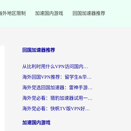
海外地区限制
加速国内游戏
回国加速器推荐
回国加速器推荐
从比利时用什么VPN访问国内？3年海外党亲测有效的无缝回国上网指南
海外回国VPN推荐：留学生&华人无缝访问国内资源的实用指南
海外党选回国加速器：雷神手游和SpeedCN哪个好？附避坑指南
海外党必看：猎豹加速器试用一小时后，我终于找到无缝访问国内资源的正确姿势
海外党必看：快帆TV版VPN好用吗？和畅游VPN对比哪个回国效果更好？附实用选择指南
加速国内游戏