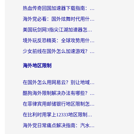
热血传奇回国加速器下载指南：海外玩家如何流畅砍怪不卡顿？
海外党必看：国外炫舞时代用什么加速器比较好？解决延迟卡顿的终极方案
美国玩剑网3指尖江湖加速器怎么选？海外党亲测避坑指南
境外玩反恐精英：全球攻势用什么加速器？2026海外玩家亲测实用指南
少女前线在国外怎么加速游戏？海外玩家必看的国服游戏畅玩指南
海外地区限制
在国外怎么用网易云？别让地域限制断了你的中文歌单——附听书社交定位解决方案
酷狗海外限制解决办法有哪些？留学生亲测有效的回国加速指南
在菲律宾用邮储银行地区限制怎么办？海外华人必看的回国加速解决方案
在比利时用掌上12333地区限制怎么办？海外华人亲测有效的回国加速方案
海外党日常痛点解决指南：汽水有些音乐在国外无法播放怎么办？