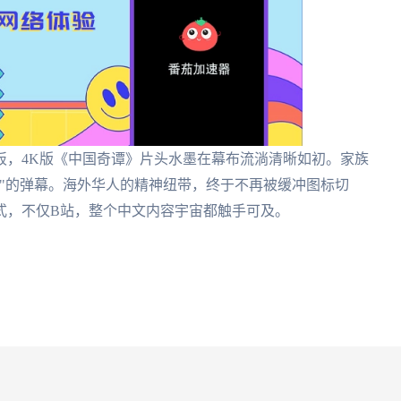
板，4K版《中国奇谭》片头水墨在幕布流淌清晰如初。家族
"的弹幕。海外华人的精神纽带，终于不再被缓冲图标切
式，不仅B站，整个中文内容宇宙都触手可及。