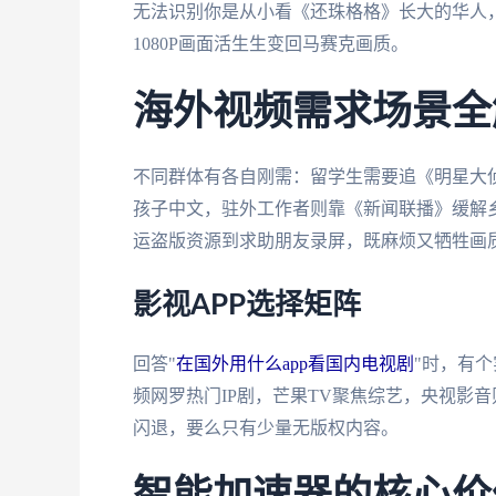
无法识别你是从小看《还珠格格》长大的华人，
1080P画面活生生变回马赛克画质。
海外视频需求场景全
不同群体有各自刚需：留学生需要追《明星大
孩子中文，驻外工作者则靠《新闻联播》缓解
运盗版资源到求助朋友录屏，既麻烦又牺牲画
影视APP选择矩阵
回答"
在国外用什么app看国内电视剧
"时，有
频网罗热门IP剧，芒果TV聚焦综艺，央视影
闪退，要么只有少量无版权内容。