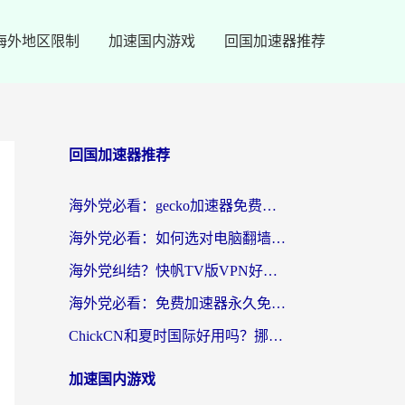
海外地区限制
加速国内游戏
回国加速器推荐
回国加速器推荐
海外党必看：gecko加速器免费试用？教你选对回国加速器，无缝刷国内剧玩游戏
海外党必看：如何选对电脑翻墙回国软件，轻松解锁国内资源？
海外党纠结？快帆TV版VPN好用吗？和扇贝手游VPN对比哪个回国效果更好？
海外党必看：免费加速器永久免费真的存在吗？教你选对回国加速器无缝刷国内资源
ChickCN和夏时国际好用吗？挪威留学生亲测3款回国加速器，附穿梭和加速喵对比指南
加速国内游戏