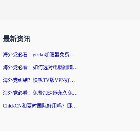
最新资讯
海外党必看：gecko加速器免费试用？教你选对回国加速器，无缝刷国内剧玩游戏
海外党必看：如何选对电脑翻墙回国软件，轻松解锁国内资源？
海外党纠结？快帆TV版VPN好用吗？和扇贝手游VPN对比哪个回国效果更好？
海外党必看：免费加速器永久免费真的存在吗？教你选对回国加速器无缝刷国内资源
ChickCN和夏时国际好用吗？挪威留学生亲测3款回国加速器，附穿梭和加速喵对比指南