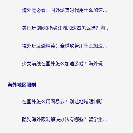
海外党必看：国外炫舞时代用什么加速器比较好？解决延迟卡顿的终极方案
美国玩剑网3指尖江湖加速器怎么选？海外党亲测避坑指南
境外玩反恐精英：全球攻势用什么加速器？2026海外玩家亲测实用指南
少女前线在国外怎么加速游戏？海外玩家必看的国服游戏畅玩指南
海外地区限制
在国外怎么用网易云？别让地域限制断了你的中文歌单——附听书社交定位解决方案
酷狗海外限制解决办法有哪些？留学生亲测有效的回国加速指南