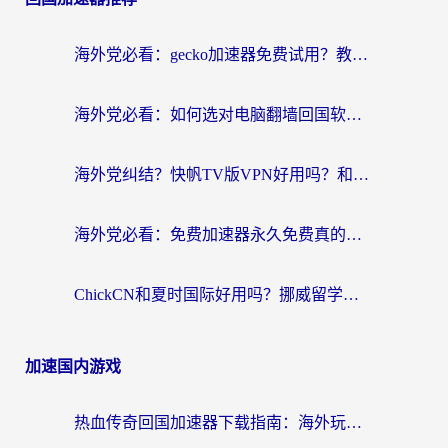
海外党必看：gecko加速器免费试用？教你选对回国加速器，无缝刷国内剧玩游戏
海外党必看：如何选对电脑翻墙回国软件，轻松解锁国内资源？
海外党纠结？快帆TV版VPN好用吗？和扇贝手游VPN对比哪个回国效果更好？
海外党必看：免费加速器永久免费真的存在吗？教你选对回国加速器无缝刷国内资源
ChickCN和夏时国际好用吗？挪威留学生亲测3款回国加速器，附穿梭和加速喵对比指南
加速国内游戏
热血传奇回国加速器下载指南：海外玩家如何流畅砍怪不卡顿？