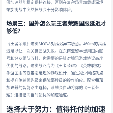
保加速器能稳定保持连接，否则在复杂场景加载或深境
螺旋挑战中突然掉线会十分影响体验。
场景三：国外怎么玩王者荣耀国服延迟才
够低？
《王者荣耀》这类MOBA对延迟异常敏感。460ms的高延
迟足以让一次关键团战失败。在东南亚留学想用国内账
号和好友组队五排，你需要的是针对腾讯游戏协议高度
优化的线路。这类线路专为《王者荣耀》《英雄联盟》
手游国服等低容忍延迟的游戏设计，通过减少网络跳点
和提升传输优先级来保障毫秒级的操作响应。配合
番茄
加速器
的智能路由选择，系统会自动将你的《王者荣
耀》连接指向当时最优的加速通道。
选择大于努力：值得托付的加速