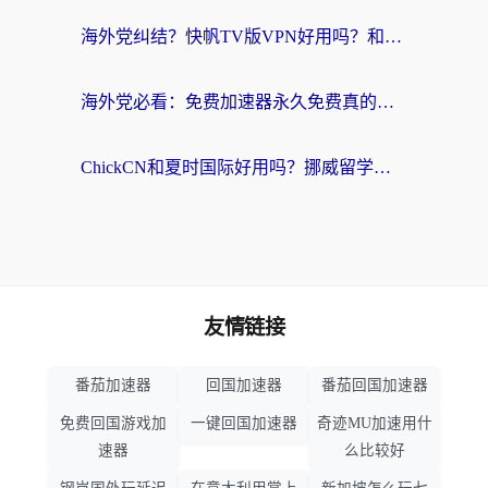
海外党纠结？快帆TV版VPN好用吗？和扇贝手游VPN对比哪个回国效果更好？
海外党必看：免费加速器永久免费真的存在吗？教你选对回国加速器无缝刷国内资源
ChickCN和夏时国际好用吗？挪威留学生亲测3款回国加速器，附穿梭和加速喵对比指南
友情链接
番茄加速器
回国加速器
番茄回国加速器
免费回国游戏加
一键回国加速器
奇迹MU加速用什
速器
么比较好