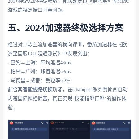
200+种游戏的特调参数，能快速定位《逆水寒》等MMO
游戏的特定端口阻塞问题。
五、2024加速器终极选择方案
经过对12款主流加速器的横向评测，番茄加速器在《欧
洲至国服LOL延迟测试》中表现突出：
- 巴黎→上海：平均延迟49ms
- 柏林→广州：峰值延迟63ms
- 马德里→成都：丢包率0.2%
配合其
智能线路切换
功能，在Champion系列赛期间自动
规避国际网络拥塞，真正实现"技能指哪打哪"的操作体
验。