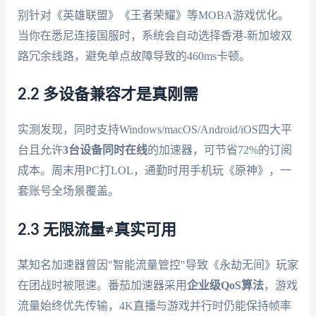
别针对《英雄联盟》《王者荣耀》等MOBA游戏优化。
当你在悉尼连接国服时，系统会自动选择香港-新加坡双
路冗余线路，避免单点故障导致的460ms卡顿。
2.2 多设备兼容才是真刚需
实测发现，同时支持Windows/macOS/Android/iOS四大平
台且允许
3台设备同时在线
的加速器，可节省72%的订阅
成本。周末用PC打LOL，通勤时用手机玩《原神》，一
套账号全场景覆盖。
2.3 无限流量≠真实可用
某知名加速器曾因"智能流量管控"导致《永劫无间》玩家
在团战时被限速。番茄加速器采用
企业级QoS算法
，游戏
流量始终优先传输，4K直播与游戏并行时仍能保持帧率