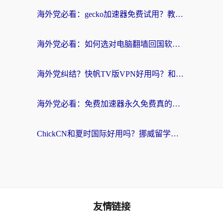
海外党必看：gecko加速器免费试用？教你选对回国加速器，无缝刷国内剧玩游戏
海外党必看：如何选对电脑翻墙回国软件，轻松解锁国内资源？
海外党纠结？快帆TV版VPN好用吗？和扇贝手游VPN对比哪个回国效果更好？
海外党必看：免费加速器永久免费真的存在吗？教你选对回国加速器无缝刷国内资源
ChickCN和夏时国际好用吗？挪威留学生亲测3款回国加速器，附穿梭和加速喵对比指南
友情链接