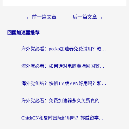
←
前一篇文章
后一篇文章
→
回国加速器推荐
海外党必看：gecko加速器免费试用？教你选对回国加速器，无缝刷国内剧玩游戏
海外党必看：如何选对电脑翻墙回国软件，轻松解锁国内资源？
海外党纠结？快帆TV版VPN好用吗？和扇贝手游VPN对比哪个回国效果更好？
海外党必看：免费加速器永久免费真的存在吗？教你选对回国加速器无缝刷国内资源
ChickCN和夏时国际好用吗？挪威留学生亲测3款回国加速器，附穿梭和加速喵对比指南