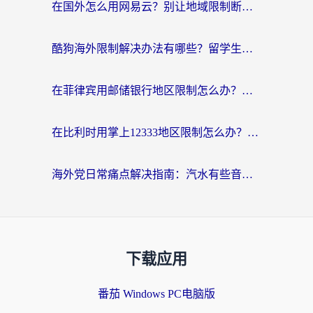
在国外怎么用网易云？别让地域限制断了你的中文歌单——附听书社交定位解决方案
酷狗海外限制解决办法有哪些？留学生亲测有效的回国加速指南
在菲律宾用邮储银行地区限制怎么办？海外华人必看的回国加速解决方案
在比利时用掌上12333地区限制怎么办？海外华人亲测有效的回国加速方案
海外党日常痛点解决指南：汽水有些音乐在国外无法播放怎么办？
下载应用
番茄 Windows PC电脑版