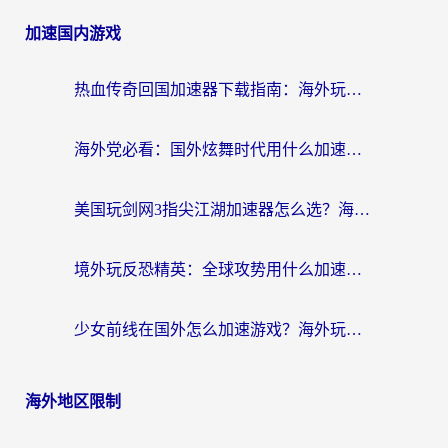
加速国内游戏
热血传奇回国加速器下载指南：海外玩家如何流畅砍怪不卡顿？
海外党必看：国外炫舞时代用什么加速器比较好？解决延迟卡顿的终极方案
美国玩剑网3指尖江湖加速器怎么选？海外党亲测避坑指南
境外玩反恐精英：全球攻势用什么加速器？2026海外玩家亲测实用指南
少女前线在国外怎么加速游戏？海外玩家必看的国服游戏畅玩指南
海外地区限制