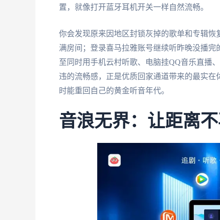
置，就像打开蓝牙耳机开关一样自然流畅。
你会发现原来因地区封锁灰掉的歌单和专辑恢
满房间；登录喜马拉雅账号继续听昨晚没播完
至同时用手机云村听歌、电脑挂QQ音乐直播
违的流畅感，正是优质回家通道带来的最实在
时能重回自己的黄金听音年代。
音浪无界：让距离不