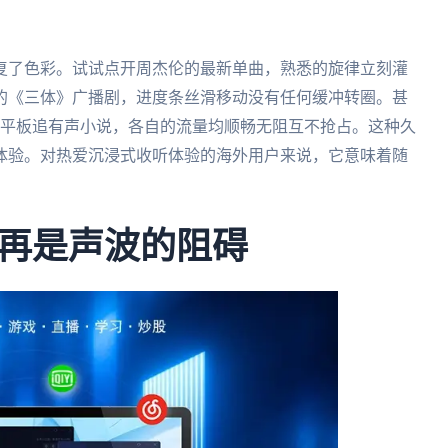
复了色彩。试试点开周杰伦的最新单曲，熟悉的旋律立刻灌
的《三体》广播剧，进度条丝滑移动没有任何缓冲转圈。甚
、平板追有声小说，各自的流量均顺畅无阻互不抢占。这种久
体验。对热爱沉浸式收听体验的海外用户来说，它意味着随
再是声波的阻碍