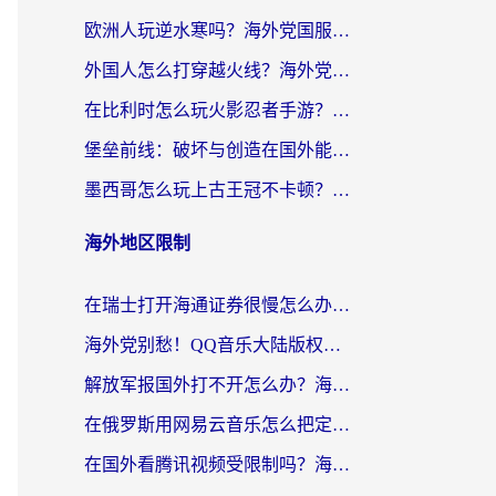
欧洲人玩逆水寒吗？海外党国服游戏畅玩终极指南（附低延迟秘籍）
外国人怎么打穿越火线？海外党国服游戏加速器终极攻略（附3大热门游戏解决方案）
在比利时怎么玩火影忍者手游？海外党亲测有效的国服游戏加速指南
堡垒前线：破坏与创造在国外能玩国服吗？海外玩家国服畅玩终极指南
墨西哥怎么玩上古王冠不卡顿？海外党国服游戏加速器选择全攻略
海外地区限制
在瑞士打开海通证券很慢怎么办？留学生&海外华人的回国加速全攻略
海外党别愁！QQ音乐大陆版权限制怎么破？附咪咕视频、B站地区限制解除全攻略
解放军报国外打不开怎么办？海外华人必备回国加速指南，看奥运拳击、听酷狗音乐全搞定
在俄罗斯用网易云音乐怎么把定位修改到中国国内？海外党听歌自由的钥匙找到了
在国外看腾讯视频受限制吗？海外党亲测有效的回国加速器选择指南