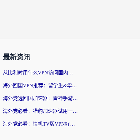
最新资讯
从比利时用什么VPN访问国内？3年海外党亲测有效的无缝回国上网指南
海外回国VPN推荐：留学生&华人无缝访问国内资源的实用指南
海外党选回国加速器：雷神手游和SpeedCN哪个好？附避坑指南
海外党必看：猎豹加速器试用一小时后，我终于找到无缝访问国内资源的正确姿势
海外党必看：快帆TV版VPN好用吗？和畅游VPN对比哪个回国效果更好？附实用选择指南