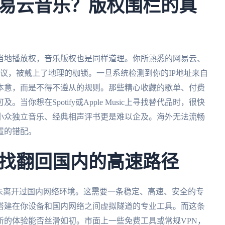
易云音乐？版权围栏的真
当地播放权，音乐版权也是同样道理。你所熟悉的网易云、
议，被戴上了地理的枷锁。一旦系统检测到你的IP地址来自
本意，而是不得不遵从的规则。那些精心收藏的歌单、付费
你想在Spotify或Apple Music上寻找替代品时，很快
小众独立音乐、经典相声评书更是难以企及。海外无法流畅
置的错配。
找翻回国内的高速路径
未离开过国内网络环境。这需要一条稳定、高速、安全的专
搭建在你设备和国内网络之间虚拟隧道的专业工具。而这条
新的体验能否丝滑如初。市面上一些免费工具或常规VPN，