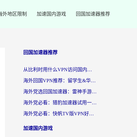
海外地区限制
加速国内游戏
回国加速器推荐
回国加速器推荐
从比利时用什么VPN访问国内？3年海外党亲测有效的无缝回国上网指南
海外回国VPN推荐：留学生&华人无缝访问国内资源的实用指南
海外党选回国加速器：雷神手游和SpeedCN哪个好？附避坑指南
海外党必看：猎豹加速器试用一小时后，我终于找到无缝访问国内资源的正确姿势
海外党必看：快帆TV版VPN好用吗？和畅游VPN对比哪个回国效果更好？附实用选择指南
加速国内游戏