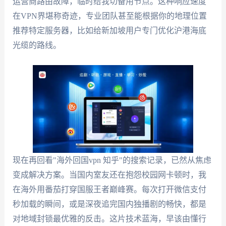
运营商路由故障，临时给我切备用节点。这种响应速度
在VPN界堪称奇迹，专业团队甚至能根据你的地理位置
推荐特定服务器，比如给新加坡用户专门优化沪港海底
光缆的路线。
现在再回看"海外回国vpn 知乎"的搜索记录，已然从焦虑
变成解决方案。当国内室友还在抱怨校园网卡顿时，我
在海外用番茄打穿国服王者巅峰赛。每次打开微信支付
秒加载的瞬间，或是深夜追完国内独播剧的畅快，都是
对地域封锁最优雅的反击。这片技术蓝海，早该由懂行