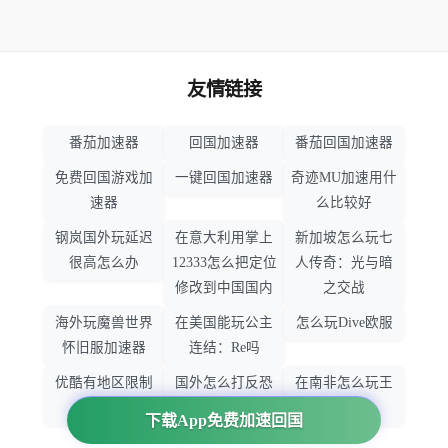
友情链接
番茄加速器
回国加速器
番茄回国加速器
免费回国游戏加
一键回国加速器
奇迹MU加速用什
速器
么比较好
钢岚国外玩延迟
在意大利用掌上
新加坡怎么玩七
很高怎么办
12333怎么把定位
人传奇：光与暗
修改到中国国内
之交战
海外玩魔兽世界
在美国能玩公主
怎么玩Dive欧服
怀旧服加速器
连结：Re吗
优酷有地区限制
国外怎么打反恐
在南非怎么玩王
吗
精英：全球攻势
者荣耀
下载App免费加速回国