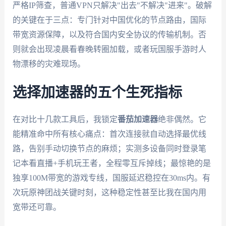
严格IP筛查，普通VPN只解决"出去"不解决"进来"。破解
的关键在于三点：专门针对中国优化的节点路由，国际
带宽资源保障，以及符合国内安全协议的传输机制。否
则就会出现凌晨看春晚转圈加载，或者玩国服手游时人
物漂移的灾难现场。
选择加速器的五个生死指标
在对比十几款工具后，我锁定
番茄加速器
绝非偶然。它
能精准命中所有核心痛点：首次连接就自动选择最优线
路，告别手动切换节点的麻烦；实测多设备同时登录笔
记本看直播+手机玩王者，全程零互斥掉线；最惊艳的是
独享100M带宽的游戏专线，国服延迟稳控在30ms内。有
次玩原神团战关键时刻，这种稳定性甚至比我在国内用
宽带还可靠。