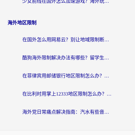
少女前线在国外怎么加速游戏？海外玩家必看的国服游戏畅玩指南
海外地区限制
在国外怎么用网易云？别让地域限制断了你的中文歌单——附听书社交定位解决方案
酷狗海外限制解决办法有哪些？留学生亲测有效的回国加速指南
在菲律宾用邮储银行地区限制怎么办？海外华人必看的回国加速解决方案
在比利时用掌上12333地区限制怎么办？海外华人亲测有效的回国加速方案
海外党日常痛点解决指南：汽水有些音乐在国外无法播放怎么办？