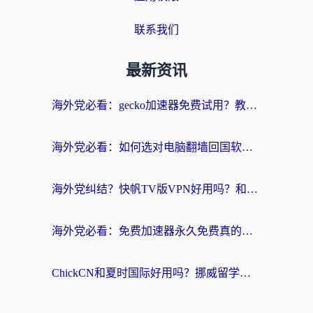
联系我们
最新资讯
海外党必看：gecko加速器免费试用？教你选对回国加速器，无缝刷国内剧玩游戏
海外党必看：如何选对电脑翻墙回国软件，轻松解锁国内资源？
海外党纠结？快帆TV版VPN好用吗？和扇贝手游VPN对比哪个回国效果更好？
海外党必看：免费加速器永久免费真的存在吗？教你选对回国加速器无缝刷国内资源
ChickCN和夏时国际好用吗？挪威留学生亲测3款回国加速器，附穿梭和加速喵对比指南