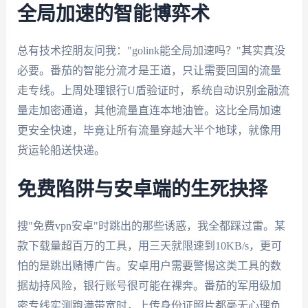
全局加速的智能博弈术
总有技术控朋友问我："golink能全局加速吗？"其实真没
必要。番茄的智能分流才是王道，只让需要回国的流量
走专线。上周处理银行U盾验证时，系统自动识别金融流
量走加密通道，其他流量直连本地油管。这比全局加速
更安全快速，毕竟让所有流量穿越大半个地球，就像用
货运轮船送快递。
免费陷阱与安卓端的生死抉择
搜"免费vpn安卓"时跳出的那些诱惑，我全都踩过雷。某
款下载量超百万的工具，用三天就限速到10KB/s，更可
怕的是跳出赌博广告。安卓用户需要警惕这类工具的数
据劫持风险，银行账号很可能在裸奔。番茄的军用级加
密专线实测跑满带宽时，上传身份证照片都毫无心理负