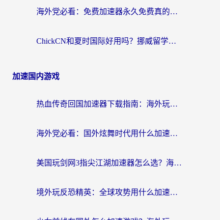
海外党必看：免费加速器永久免费真的存在吗？教你选对回国加速器无缝刷国内资源
ChickCN和夏时国际好用吗？挪威留学生亲测3款回国加速器，附穿梭和加速喵对比指南
加速国内游戏
热血传奇回国加速器下载指南：海外玩家如何流畅砍怪不卡顿？
海外党必看：国外炫舞时代用什么加速器比较好？解决延迟卡顿的终极方案
美国玩剑网3指尖江湖加速器怎么选？海外党亲测避坑指南
境外玩反恐精英：全球攻势用什么加速器？2026海外玩家亲测实用指南