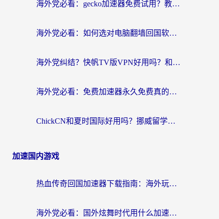
海外党必看：gecko加速器免费试用？教你选对回国加速器，无缝刷国内剧玩游戏
海外党必看：如何选对电脑翻墙回国软件，轻松解锁国内资源？
海外党纠结？快帆TV版VPN好用吗？和扇贝手游VPN对比哪个回国效果更好？
海外党必看：免费加速器永久免费真的存在吗？教你选对回国加速器无缝刷国内资源
ChickCN和夏时国际好用吗？挪威留学生亲测3款回国加速器，附穿梭和加速喵对比指南
加速国内游戏
热血传奇回国加速器下载指南：海外玩家如何流畅砍怪不卡顿？
海外党必看：国外炫舞时代用什么加速器比较好？解决延迟卡顿的终极方案