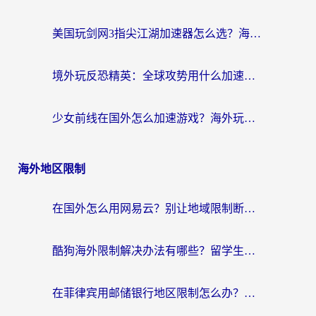
美国玩剑网3指尖江湖加速器怎么选？海外党亲测避坑指南
境外玩反恐精英：全球攻势用什么加速器？2026海外玩家亲测实用指南
少女前线在国外怎么加速游戏？海外玩家必看的国服游戏畅玩指南
海外地区限制
在国外怎么用网易云？别让地域限制断了你的中文歌单——附听书社交定位解决方案
酷狗海外限制解决办法有哪些？留学生亲测有效的回国加速指南
在菲律宾用邮储银行地区限制怎么办？海外华人必看的回国加速解决方案