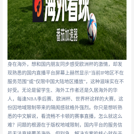
身在海外，想和国内朋友同步感受欧洲杯的激情，却发
现熟悉的国内直播平台屏幕上赫然显示“当前IP地区不在
服务范围”或“仅限中国大陆地区播放”，这种滋味实在不
好受。无论是留学生、海外工作者还是久居海外的华
人，每逢NBA季后赛、欧洲杯、世界杯这样的大赛，这
份因地域限制带来的隔阂感就格外强烈。你只是想听熟
悉的中文解说，看流畅不卡顿的赛事直播，怎么就这么
难？问题的根源在于版权地域限制，国内平台的服务信
号无法直接覆盖海外。但别急，解决方案的核心就在于