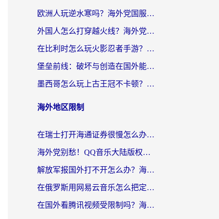
欧洲人玩逆水寒吗？海外党国服游戏畅玩终极指南（附低延迟秘籍）
外国人怎么打穿越火线？海外党国服游戏加速器终极攻略（附3大热门游戏解决方案）
在比利时怎么玩火影忍者手游？海外党亲测有效的国服游戏加速指南
堡垒前线：破坏与创造在国外能玩国服吗？海外玩家国服畅玩终极指南
墨西哥怎么玩上古王冠不卡顿？海外党国服游戏加速器选择全攻略
海外地区限制
在瑞士打开海通证券很慢怎么办？留学生&海外华人的回国加速全攻略
海外党别愁！QQ音乐大陆版权限制怎么破？附咪咕视频、B站地区限制解除全攻略
解放军报国外打不开怎么办？海外华人必备回国加速指南，看奥运拳击、听酷狗音乐全搞定
在俄罗斯用网易云音乐怎么把定位修改到中国国内？海外党听歌自由的钥匙找到了
在国外看腾讯视频受限制吗？海外党亲测有效的回国加速器选择指南