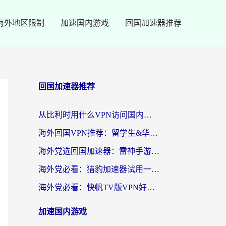
海外地区限制
加速国内游戏
回国加速器推荐
回国加速器推荐
从比利时用什么VPN访问国内？3年海外党亲测有效的无缝回国上网指南
海外回国VPN推荐：留学生&华人无缝访问国内资源的实用指南
海外党选回国加速器：雷神手游和SpeedCN哪个好？附避坑指南
海外党必看：猎豹加速器试用一小时后，我终于找到无缝访问国内资源的正确姿势
海外党必看：快帆TV版VPN好用吗？和畅游VPN对比哪个回国效果更好？附实用选择指南
加速国内游戏