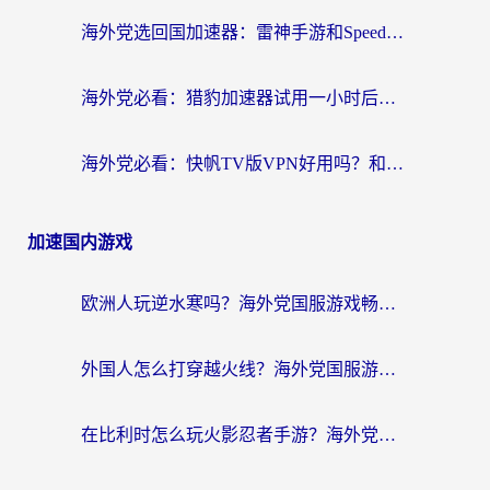
海外党选回国加速器：雷神手游和SpeedCN哪个好？附避坑指南
海外党必看：猎豹加速器试用一小时后，我终于找到无缝访问国内资源的正确姿势
海外党必看：快帆TV版VPN好用吗？和畅游VPN对比哪个回国效果更好？附实用选择指南
加速国内游戏
欧洲人玩逆水寒吗？海外党国服游戏畅玩终极指南（附低延迟秘籍）
外国人怎么打穿越火线？海外党国服游戏加速器终极攻略（附3大热门游戏解决方案）
在比利时怎么玩火影忍者手游？海外党亲测有效的国服游戏加速指南