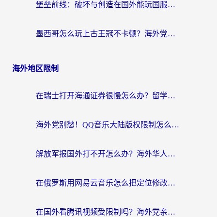
堡垒前线：破坏与创造在国外能玩国服吗？海外玩家国服畅玩终极指南
墨西哥怎么玩上古王冠不卡顿？海外党国服游戏加速器选择全攻略
海外地区限制
在瑞士打开海通证券很慢怎么办？留学生&海外华人的回国加速全攻略
海外党别愁！QQ音乐大陆版权限制怎么破？附咪咕视频、B站地区限制解除全攻略
解放军报国外打不开怎么办？海外华人必备回国加速指南，看奥运拳击、听酷狗音乐全搞定
在俄罗斯用网易云音乐怎么把定位修改到中国国内？海外党听歌自由的钥匙找到了
在国外看腾讯视频受限制吗？海外党亲测有效的回国加速器选择指南