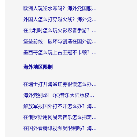
欧洲人玩逆水寒吗？海外党国服游戏畅玩终极指南（附低延迟秘籍）
外国人怎么打穿越火线？海外党国服游戏加速器终极攻略（附3大热门游戏解决方案）
在比利时怎么玩火影忍者手游？海外党亲测有效的国服游戏加速指南
堡垒前线：破坏与创造在国外能玩国服吗？海外玩家国服畅玩终极指南
墨西哥怎么玩上古王冠不卡顿？海外党国服游戏加速器选择全攻略
海外地区限制
在瑞士打开海通证券很慢怎么办？留学生&海外华人的回国加速全攻略
海外党别愁！QQ音乐大陆版权限制怎么破？附咪咕视频、B站地区限制解除全攻略
解放军报国外打不开怎么办？海外华人必备回国加速指南，看奥运拳击、听酷狗音乐全搞定
在俄罗斯用网易云音乐怎么把定位修改到中国国内？海外党听歌自由的钥匙找到了
在国外看腾讯视频受限制吗？海外党亲测有效的回国加速器选择指南