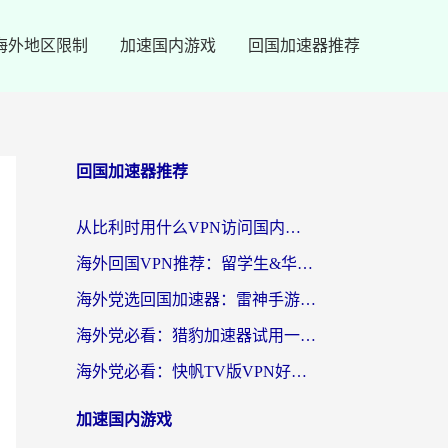
海外地区限制
加速国内游戏
回国加速器推荐
回国加速器推荐
从比利时用什么VPN访问国内？3年海外党亲测有效的无缝回国上网指南
海外回国VPN推荐：留学生&华人无缝访问国内资源的实用指南
海外党选回国加速器：雷神手游和SpeedCN哪个好？附避坑指南
海外党必看：猎豹加速器试用一小时后，我终于找到无缝访问国内资源的正确姿势
海外党必看：快帆TV版VPN好用吗？和畅游VPN对比哪个回国效果更好？附实用选择指南
加速国内游戏