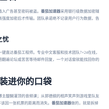
植入广告甚至密码被盗。
番茄加速器
采用银行级数据加密隧
高强度加密后才传输。团队承诺绝不记录用户行为数据，告
之忧
键直达番茄工程师。专业中文客服和技术团队7×24在线，
用翻遍论坛或苦苦等待邮件回复，一个对话窗就能找回你的
装进你的口袋
博主醍醐灌顶的音频课；从郭德纲的相声笑声到游戏里队友
，不该因一张机票的距离而消失。
番茄加速器
做的，就是拆掉