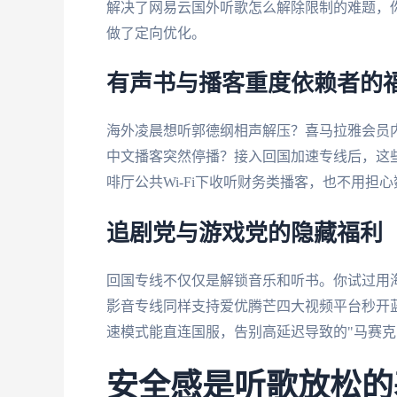
解决了网易云国外听歌怎么解除限制的难题，
做了定向优化。
有声书与播客重度依赖者的
海外凌晨想听郭德纲相声解压？喜马拉雅会员
中文播客突然停播？接入回国加速专线后，这
啡厅公共Wi-Fi下收听财务类播客，也不用担
追剧党与游戏党的隐藏福利
回国专线不仅仅是解锁音乐和听书。你试过用海
影音专线同样支持爱优腾芒四大视频平台秒开蓝
速模式能直连国服，告别高延迟导致的"马赛克画
安全感是听歌放松的