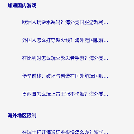
加速国内游戏
欧洲人玩逆水寒吗？海外党国服游戏畅玩终极指南（附低延迟秘籍）
外国人怎么打穿越火线？海外党国服游戏加速器终极攻略（附3大热门游戏解决方案）
在比利时怎么玩火影忍者手游？海外党亲测有效的国服游戏加速指南
堡垒前线：破坏与创造在国外能玩国服吗？海外玩家国服畅玩终极指南
墨西哥怎么玩上古王冠不卡顿？海外党国服游戏加速器选择全攻略
海外地区限制
在瑞士打开海通证券很慢怎么办？留学生&海外华人的回国加速全攻略