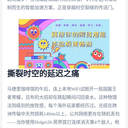
制而生的智能加速方案，正是穿越时空裂缝的传送门。
撕裂时空的延迟之痛
马德里咖啡馆的午后，连上本地WiFi试图开一局国服王
者荣耀，吕布的大招却在跳起瞬间闪回泉水。这种物理
法则级别的挫败感，每个海外玩家都经历过。光缆在跨
洲传输中天然损耗140ms以上，公共网络更存在随机丢包
——当你使用Holger26-冥界提灯连续消灭第4个敌人，枪