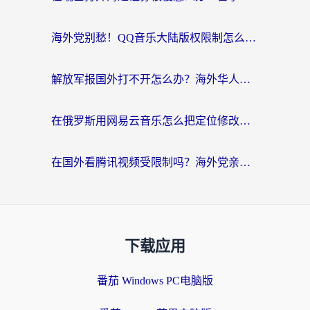
海外党别愁！QQ音乐大陆版权限制怎么破？附咪咕视频、B站地区限制解除全攻略
解放军报国外打不开怎么办？海外华人必备回国加速指南，看奥运拳击、听酷狗音乐全搞定
在俄罗斯用网易云音乐怎么把定位修改到中国国内？海外党听歌自由的钥匙找到了
在国外看腾讯视频受限制吗？海外党亲测有效的回国加速器选择指南
下载应用
番茄 Windows PC电脑版