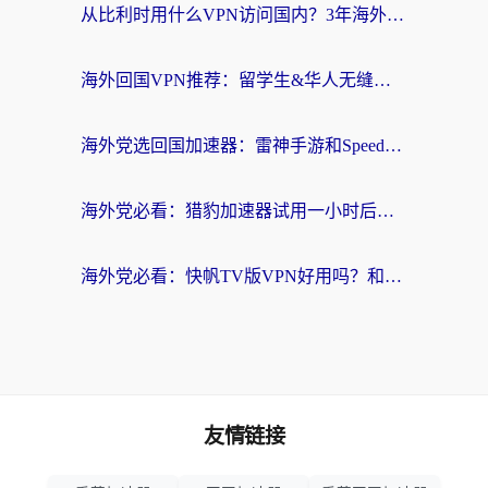
从比利时用什么VPN访问国内？3年海外党亲测有效的无缝回国上网指南
海外回国VPN推荐：留学生&华人无缝访问国内资源的实用指南
海外党选回国加速器：雷神手游和SpeedCN哪个好？附避坑指南
海外党必看：猎豹加速器试用一小时后，我终于找到无缝访问国内资源的正确姿势
海外党必看：快帆TV版VPN好用吗？和畅游VPN对比哪个回国效果更好？附实用选择指南
友情链接