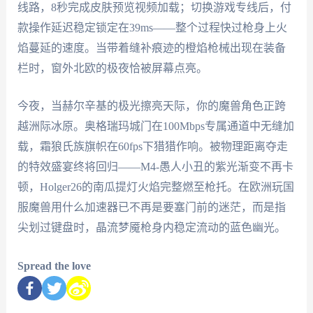
线路，8秒完成皮肤预览视频加载；切换游戏专线后，付
款操作延迟稳定锁定在39ms——整个过程快过枪身上火
焰蔓延的速度。当带着缝补痕迹的橙焰枪械出现在装备
栏时，窗外北欧的极夜恰被屏幕点亮。
今夜，当赫尔辛基的极光擦亮天际，你的魔兽角色正跨
越洲际冰原。奥格瑞玛城门在100Mbps专属通道中无缝加
载，霜狼氏族旗帜在60fps下猎猎作响。被物理距离夺走
的特效盛宴终将回归——M4-愚人小丑的紫光渐变不再卡
顿，Holger26的南瓜提灯火焰完整燃至枪托。在欧洲玩国
服魔兽用什么加速器已不再是要塞门前的迷茫，而是指
尖划过键盘时，晶流梦魇枪身内稳定流动的蓝色幽光。
Spread the love