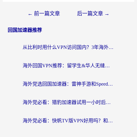
←
前一篇文章
后一篇文章
→
回国加速器推荐
从比利时用什么VPN访问国内？3年海外党亲测有效的无缝回国上网指南
海外回国VPN推荐：留学生&华人无缝访问国内资源的实用指南
海外党选回国加速器：雷神手游和SpeedCN哪个好？附避坑指南
海外党必看：猎豹加速器试用一小时后，我终于找到无缝访问国内资源的正确姿势
海外党必看：快帆TV版VPN好用吗？和畅游VPN对比哪个回国效果更好？附实用选择指南