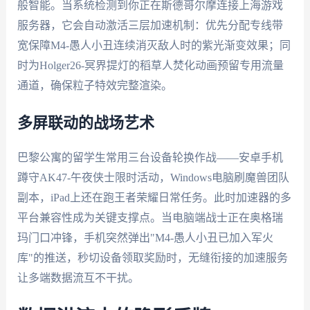
般智能。当系统检测到你正在斯德哥尔摩连接上海游戏
服务器，它会自动激活三层加速机制：优先分配专线带
宽保障M4-愚人小丑连续消灭敌人时的紫光渐变效果；同
时为Holger26-冥界提灯的稻草人焚化动画预留专用流量
通道，确保粒子特效完整渲染。
多屏联动的战场艺术
巴黎公寓的留学生常用三台设备轮换作战——安卓手机
蹲守AK47-午夜侠士限时活动，Windows电脑刷魔兽团队
副本，iPad上还在跑王者荣耀日常任务。此时加速器的多
平台兼容性成为关键支撑点。当电脑端战士正在奥格瑞
玛门口冲锋，手机突然弹出"M4-愚人小丑已加入军火
库"的推送，秒切设备领取奖励时，无缝衔接的加速服务
让多端数据流互不干扰。