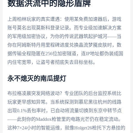
数据洪流中的隐形盾牌
上周柏林玩家的真实遭遇：使用某免费加速器后，游戏
账号莫名出现莫斯科登录记录。而专业级加速解决方案
的军用级加密协议，为你的传说武器筑起护城河——当
你在阿姆斯特丹用里程碑进度兑换晶流梦魇皮肤时，数
据传输全程隐匿在256位加密隧道，连IP地址都伪装成国
内住宅宽带，让盗号者彻底失去目标坐标。
永不熄灭的南瓜提灯
布拉格凌晨突发网络波动？专业团队的后台监控系统比
玩家更早感知异常。当系统探测到慕尼黑往杭州的线路
出现0.1%丢包率时，已自动将流量切换到东京中转节点
——此刻你的Maddox枪管里的电路光芒仍在稳定流动。
这种7×24小时的智能运维，就像Holger26枪托下方悬挂的