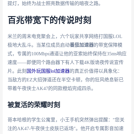
提灯，始终为战士照亮数据传输的暗夜之路。
百兆带宽下的传说时刻
米兰的周末电竞聚会上，六个玩家共享网络打国服LOL
极地大乱斗。当某位成员启动
番茄加速器
的带宽保障模
式，专属的100Mbps通道让他的亚索始终保持在35ms响应
速度——即便同个路由器下有人下载4K版诡夜传说宣传
片。此刻
国外玩国服lol加速器
的真正价值得以具象化：
当敌方的EZ大招弹道还在半空卡顿，你的狂风绝息斩已
带着午夜侠士AK47的同款橙焰完成四杀。
被复活的荣耀时刻
哥本哈根的学生公寓里，小王手机突然弹出提醒："您关
注的AK47-午夜侠士皮肤已返场"。他开启专属影音加速