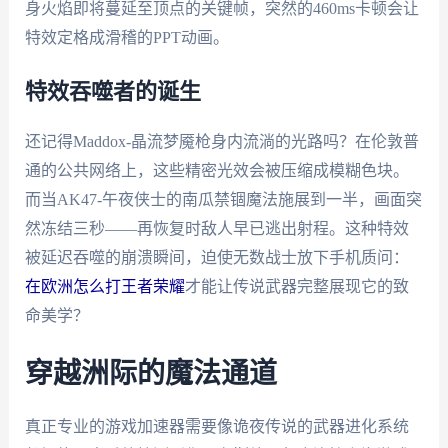
身火焰即将蔓延至顶点的关键帧，突然的460ms卡顿会让
特效定格成滑稽的PPT动画。
特效吞噬者的诞生
还记得Maddox-晶流梦魇枪身内流淌的光路吗？在伦敦普
通的公共网络上，这些精密光效会被压缩成模糊色块。
而当AK47-午夜侠士的南瓜禁锢魔法施展到一半，画面突
然冻结三秒——再恢复时敌人早已逃出射程。这种特效
被延迟吞噬的崩溃瞬间，迫使无数战士放下手机质问：
在欧洲怎么打王者荣耀
才能让传说武器完整展现它的致
命美学？
穿越洲际的魔法通道
真正专业的游戏加速器需要像诡夜传说的武器进化系统