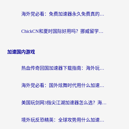
海外党必看：免费加速器永久免费真的存在吗？教你选对回国加速器无缝刷国内资源
ChickCN和夏时国际好用吗？挪威留学生亲测3款回国加速器，附穿梭和加速喵对比指南
加速国内游戏
热血传奇回国加速器下载指南：海外玩家如何流畅砍怪不卡顿？
海外党必看：国外炫舞时代用什么加速器比较好？解决延迟卡顿的终极方案
美国玩剑网3指尖江湖加速器怎么选？海外党亲测避坑指南
境外玩反恐精英：全球攻势用什么加速器？2026海外玩家亲测实用指南