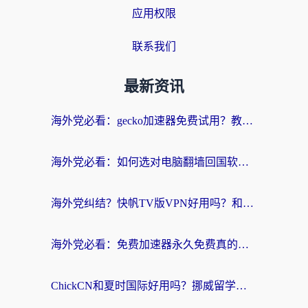
应用权限
联系我们
最新资讯
海外党必看：gecko加速器免费试用？教你选对回国加速器，无缝刷国内剧玩游戏
海外党必看：如何选对电脑翻墙回国软件，轻松解锁国内资源？
海外党纠结？快帆TV版VPN好用吗？和扇贝手游VPN对比哪个回国效果更好？
海外党必看：免费加速器永久免费真的存在吗？教你选对回国加速器无缝刷国内资源
ChickCN和夏时国际好用吗？挪威留学生亲测3款回国加速器，附穿梭和加速喵对比指南