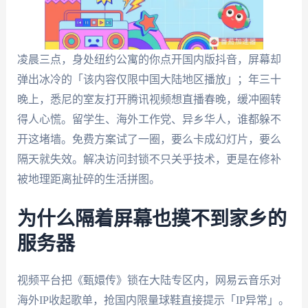
凌晨三点，身处纽约公寓的你点开国内版抖音，屏幕却
弹出冰冷的「该内容仅限中国大陆地区播放」；年三十
晚上，悉尼的室友打开腾讯视频想直播春晚，缓冲圈转
得人心慌。留学生、海外工作党、异乡华人，谁都躲不
开这堵墙。免费方案试了一圈，要么卡成幻灯片，要么
隔天就失效。解决访问封锁不只关乎技术，更是在修补
被地理距离扯碎的生活拼图。
为什么隔着屏幕也摸不到家乡的
服务器
视频平台把《甄嬛传》锁在大陆专区内，网易云音乐对
海外IP收起歌单，抢国内限量球鞋直接提示「IP异常」。