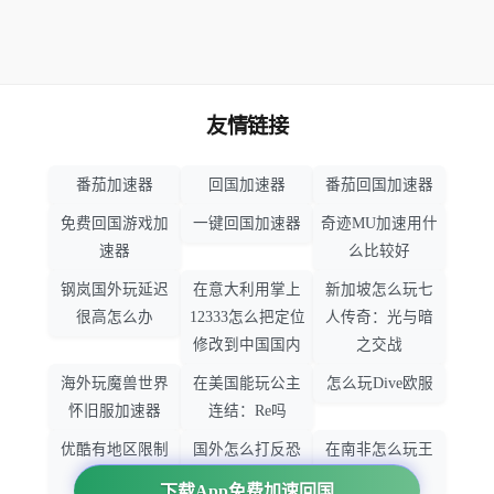
友情链接
番茄加速器
回国加速器
番茄回国加速器
免费回国游戏加
一键回国加速器
奇迹MU加速用什
速器
么比较好
钢岚国外玩延迟
在意大利用掌上
新加坡怎么玩七
很高怎么办
12333怎么把定位
人传奇：光与暗
修改到中国国内
之交战
海外玩魔兽世界
在美国能玩公主
怎么玩Dive欧服
怀旧服加速器
连结：Re吗
优酷有地区限制
国外怎么打反恐
在南非怎么玩王
吗
精英：全球攻势
者荣耀
下载App免费加速回国