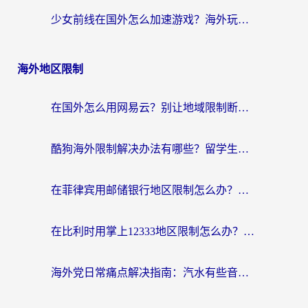
少女前线在国外怎么加速游戏？海外玩家必看的国服游戏畅玩指南
海外地区限制
在国外怎么用网易云？别让地域限制断了你的中文歌单——附听书社交定位解决方案
酷狗海外限制解决办法有哪些？留学生亲测有效的回国加速指南
在菲律宾用邮储银行地区限制怎么办？海外华人必看的回国加速解决方案
在比利时用掌上12333地区限制怎么办？海外华人亲测有效的回国加速方案
海外党日常痛点解决指南：汽水有些音乐在国外无法播放怎么办？