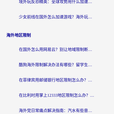
境外玩反恐精英：全球攻势用什么加速器？2026海外玩家亲测实用指南
少女前线在国外怎么加速游戏？海外玩家必看的国服游戏畅玩指南
海外地区限制
在国外怎么用网易云？别让地域限制断了你的中文歌单——附听书社交定位解决方案
酷狗海外限制解决办法有哪些？留学生亲测有效的回国加速指南
在菲律宾用邮储银行地区限制怎么办？海外华人必看的回国加速解决方案
在比利时用掌上12333地区限制怎么办？海外华人亲测有效的回国加速方案
海外党日常痛点解决指南：汽水有些音乐在国外无法播放怎么办？