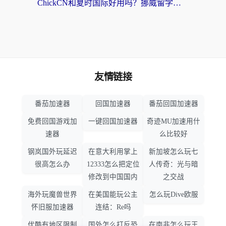
ChickCN和夏时国际好用吗？挪威留学生亲测3款回国加速器，附穿梭和加速喵对比指南
友情链接
番茄加速器
回国加速器
番茄回国加速器
免费回国游戏加
一键回国加速器
奇迹MU加速用什
速器
么比较好
钢岚国外玩延迟
在意大利用掌上
新加坡怎么玩七
很高怎么办
12333怎么把定位
人传奇：光与暗
修改到中国国内
之交战
海外玩魔兽世界
在美国能玩公主
怎么玩Dive欧服
怀旧服加速器
连结：Re吗
优酷有地区限制
国外怎么打反恐
在南非怎么玩王