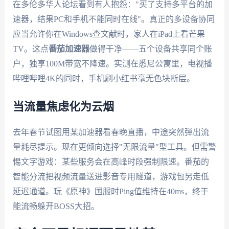
在多伦多华人论坛看到有人抱怨："买了支持多平台的加
速器，结果PC和手机不能同时在线"。真正的多设备协同
应当允许你在Windows查文献时，家人在iPad上看芒果
TV。这点
番茄加速器
做得干净——五个设备共享同个账
户，独享100M带宽不降速。实测在悉尼公寓里，电视播
哔哩哔哩4K的同时，手机刷小红书毫无色块断层。
当流量焦虑化为云烟
去年春节试图用某加速器看春晚直播，中途突然弹出流
量耗尽提示。现在更倾向选择"无限流量"型工具。但需警
惕文字游戏：某些服务会在高峰时段强制限速。番茄的
智能分流把视频流量送进影音专用隧道，游戏包另走低
延迟通道。玩《原神》国服时Ping值维持在40ms，终于
能流畅躲开BOSS大招。