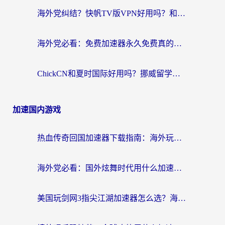
海外党纠结？快帆TV版VPN好用吗？和扇贝手游VPN对比哪个回国效果更好？
海外党必看：免费加速器永久免费真的存在吗？教你选对回国加速器无缝刷国内资源
ChickCN和夏时国际好用吗？挪威留学生亲测3款回国加速器，附穿梭和加速喵对比指南
加速国内游戏
热血传奇回国加速器下载指南：海外玩家如何流畅砍怪不卡顿？
海外党必看：国外炫舞时代用什么加速器比较好？解决延迟卡顿的终极方案
美国玩剑网3指尖江湖加速器怎么选？海外党亲测避坑指南