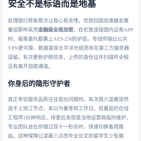
安全不是标语而是地基
处理银行转账那次让我心有余悸。优质回国加速器会像
番茄那样采用
金融级全局加密
，在伦敦连接国内证券APP
时，每笔委托都裹上AES-256防护层。专线传输比公共
VPN更可靠，数据直穿太平洋光缆而非在第三方服务器
逗留。有次更新护照信息，上传的身份证件扫描件全程
没有离开加密通道。
你身后的隐形守护者
真正考验服务品质往往是出问题时。有次周六凌晨突然
连不上浙江节点，本以为要等到工作日。但番茄的在线
工程师3分钟响应，排查后发现是当地运营商临时维护。
专业团队会在你错过双十一秒杀时，快速切换备用路
由。这种保障让凌晨三点改毕业论文的留学生少些崩