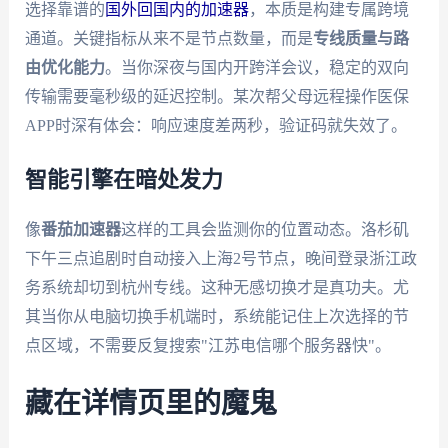
选择靠谱的
国外回国内的加速器
，本质是构建专属跨境
通道。关键指标从来不是节点数量，而是
专线质量与路
由优化能力
。当你深夜与国内开跨洋会议，稳定的双向
传输需要毫秒级的延迟控制。某次帮父母远程操作医保
APP时深有体会：响应速度差两秒，验证码就失效了。
智能引擎在暗处发力
像
番茄加速器
这样的工具会监测你的位置动态。洛杉矶
下午三点追剧时自动接入上海2号节点，晚间登录浙江政
务系统却切到杭州专线。这种无感切换才是真功夫。尤
其当你从电脑切换手机端时，系统能记住上次选择的节
点区域，不需要反复搜索"江苏电信哪个服务器快"。
藏在详情页里的魔鬼