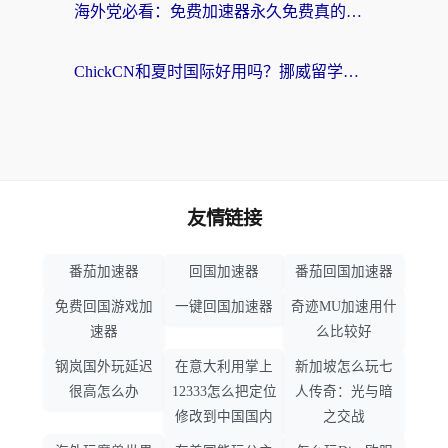
海外党必看：免费加速器永久免费真的存在吗？教你选对回国加速器无缝刷国内资源
ChickCN和夏时国际好用吗？挪威留学生亲测3款回国加速器，附穿梭和加速喵对比指南
友情链接
番茄加速器
回国加速器
番茄回国加速器
免费回国游戏加
一键回国加速器
奇迹MU加速用什
速器
么比较好
钢岚国外玩延迟
在意大利用掌上
新加坡怎么玩七
很高怎么办
12333怎么把定位
人传奇：光与暗
修改到中国国内
之交战