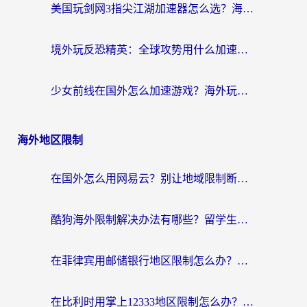
美国玩剑网3指尖江湖加速器怎么选？海外党亲测避坑指南
境外玩反恐精英：全球攻势用什么加速器？2026海外玩家亲测实用指南
少女前线在国外怎么加速游戏？海外玩家必看的国服游戏畅玩指南
海外地区限制
在国外怎么用网易云？别让地域限制断了你的中文歌单——附听书社交定位解决方案
酷狗海外限制解决办法有哪些？留学生亲测有效的回国加速指南
在菲律宾用邮储银行地区限制怎么办？海外华人必看的回国加速解决方案
在比利时用掌上12333地区限制怎么办？海外华人亲测有效的回国加速方案