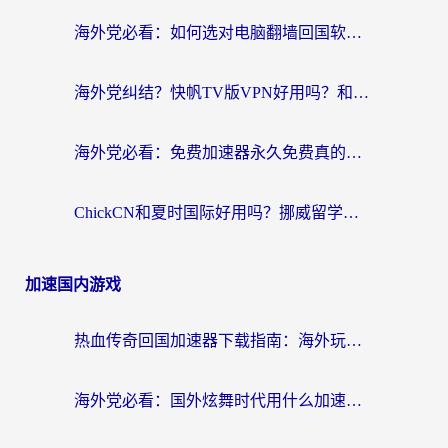
海外党必看：如何选对电脑翻墙回国软件，轻松解锁国内资源？
海外党纠结？快帆TV版VPN好用吗？和扇贝手游VPN对比哪个回国效果更好？
海外党必看：免费加速器永久免费真的存在吗？教你选对回国加速器无缝刷国内资源
ChickCN和夏时国际好用吗？挪威留学生亲测3款回国加速器，附穿梭和加速喵对比指南
加速国内游戏
热血传奇回国加速器下载指南：海外玩家如何流畅砍怪不卡顿？
海外党必看：国外炫舞时代用什么加速器比较好？解决延迟卡顿的终极方案