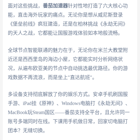
面对这些挑战，
番茄加速器
针对性地打造了六大核心功
能，直击海外玩家的痛点。无论你是想从威尼斯登录
《堡垒前线》疯狂建造，还是在柏林挑战《永劫无间》
的天人之战，它都能让国服游戏体验如本地般流畅。
全球节点智能联通的魅力在于，无论你在米兰大教堂附
近还是西西里岛的海边小屋，它都能实时分析网络状
况，从遍布欧亚美的节点中自动挑选最优路径。你的游
戏数据不再流浪，而是坐上"直达航班"。
多设备支持彻底解放了你的娱乐方式。安卓手机刷国服
手游、iPad挂《原神》、Windows电脑打《永劫无间》、
MacBook玩Steam国区——番茄支持全平台，且允许同一
账号多端同时在线。下课用手机做日常，回家切电脑打
团本？无缝切换。