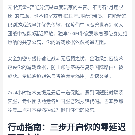
无限流量+智能分流是重度玩家的福音。不再有"月底限
速"的焦虑，也不怕室友看4K国产剧抢你带宽。它能精准
识别游戏流量并优先传输，保障你在《魔兽世界》40人
团战中技能0延迟释放。独享100M带宽意味着即使身处维
也纳的共享公寓，你的游戏数据依然畅通无阻。
安全加密专线传输让战斗无后顾之忧。金融级加密技术
包裹你的游戏数据，防止账号密码在复杂国际路由中被
截获。专线通道避免与普通流量混用，既快又稳。
7x24小时技术支援是最后一道保险。遇到问题随时联系
客服，专业团队熟悉各种国服游戏报错代码。巴塞罗那
凌晨三点打本突然掉线？他们懂你的愤怒。
行动指南：三步开启你的零延迟