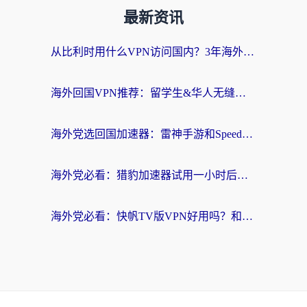
最新资讯
从比利时用什么VPN访问国内？3年海外党亲测有效的无缝回国上网指南
海外回国VPN推荐：留学生&华人无缝访问国内资源的实用指南
海外党选回国加速器：雷神手游和SpeedCN哪个好？附避坑指南
海外党必看：猎豹加速器试用一小时后，我终于找到无缝访问国内资源的正确姿势
海外党必看：快帆TV版VPN好用吗？和畅游VPN对比哪个回国效果更好？附实用选择指南