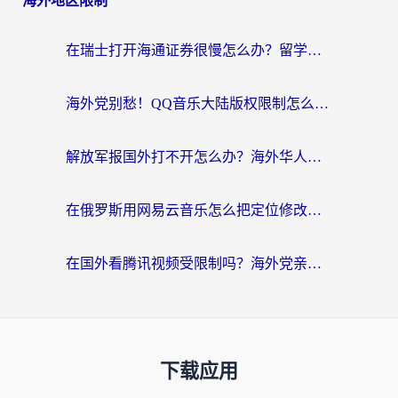
海外地区限制
在瑞士打开海通证券很慢怎么办？留学生&海外华人的回国加速全攻略
海外党别愁！QQ音乐大陆版权限制怎么破？附咪咕视频、B站地区限制解除全攻略
解放军报国外打不开怎么办？海外华人必备回国加速指南，看奥运拳击、听酷狗音乐全搞定
在俄罗斯用网易云音乐怎么把定位修改到中国国内？海外党听歌自由的钥匙找到了
在国外看腾讯视频受限制吗？海外党亲测有效的回国加速器选择指南
下载应用