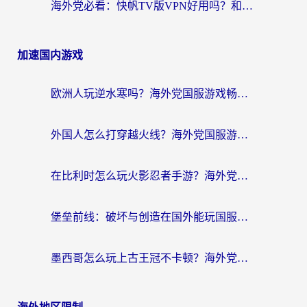
海外党必看：快帆TV版VPN好用吗？和畅游VPN对比哪个回国效果更好？附实用选择指南
加速国内游戏
欧洲人玩逆水寒吗？海外党国服游戏畅玩终极指南（附低延迟秘籍）
外国人怎么打穿越火线？海外党国服游戏加速器终极攻略（附3大热门游戏解决方案）
在比利时怎么玩火影忍者手游？海外党亲测有效的国服游戏加速指南
堡垒前线：破坏与创造在国外能玩国服吗？海外玩家国服畅玩终极指南
墨西哥怎么玩上古王冠不卡顿？海外党国服游戏加速器选择全攻略